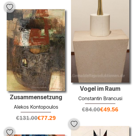
Vogel im Raum
Zusammensetzung
Constantin Brancusi
Alekos Kontopoulos
€
84.00
€
49.56
€
131.00
€
77.29