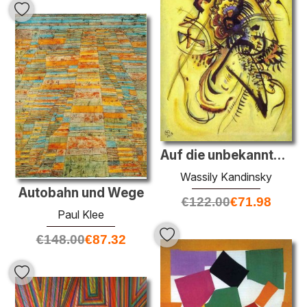
Auf die unbekannte Stimme
Wassily Kandinsky
Autobahn und Wege
€
122.00
€
71.98
Paul Klee
€
148.00
€
87.32