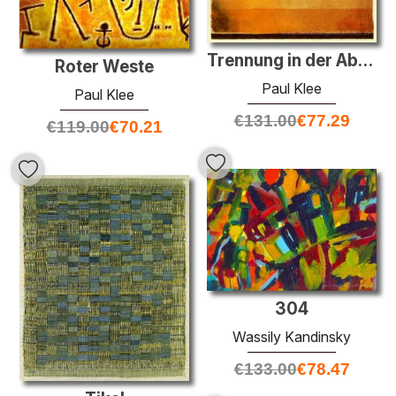
Trennung in der Abend-
Roter Weste
Paul Klee
Paul Klee
€
131.00
€
77.29
€
119.00
€
70.21
304
Wassily Kandinsky
€
133.00
€
78.47