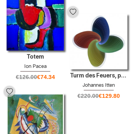
Totem
Ion Pacea
Turm des Feuers, parametrisches Modell
€
126.00
€
74.34
Johannes Itten
€
220.00
€
129.80