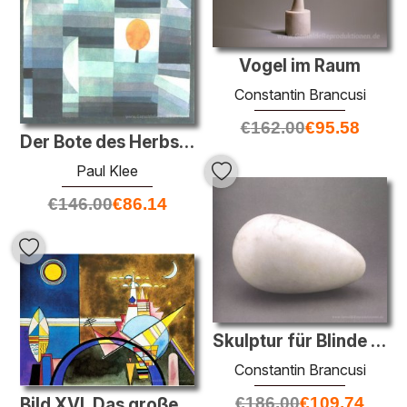
Vogel im Raum
Constantin Brancusi
€
162.00
€
95.58
Der Bote des Herbstes
Paul Klee
€
146.00
€
86.14
Skulptur für Blinde (Anfang der Welt)
Constantin Brancusi
€
186.00
€
109.74
Bild XVI, Das große Tor von Kiew. Bühne für Mussorgskys Bilder e