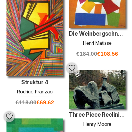
Die Weinbergschnecke
Henri Matisse
€
184.00
€
108.56
Struktur 4
Rodrigo Franzao
€
118.00
€
69.62
Three Piece Reclining Figure No. 1
Henry Moore