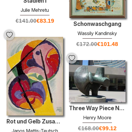
Stadien I
Julie Mehretu
€
141.00
€
83.19
Schonwaschgang
Wassily Kandinsky
€
172.00
€
101.48
Three Way Piece No. 2 (der Bogenschütze)
Henry Moore
Rot und Gelb Zusammensetzung
€
168.00
€
99.12
Janos Mattis-Teutsch