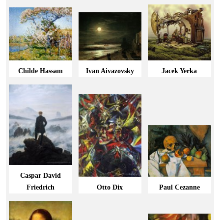
Childe Hassam
Ivan Aivazovsky
Jacek Yerka
Caspar David
Friedrich
Otto Dix
Paul Cezanne