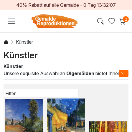
40% Rabatt auf alle Gemälde -
0
Tag
13:32:05
0
Künstler
Künstler
Künstler
Unsere exquisite Auswahl an
Ölgemälden
bietet Ihnen die
Möglichkeit, Meisterwerke renommierter Künstler in Ihr
Zuhause zu bringen. Jedes Gemälde entfaltet seine eigene
Geschichte und vermittelt durch ausgeklügelte Techniken
und atemberaubende Farbkombinationen emotionale Tiefe
und Stil. Von impressionistischen Landschaften über
moderne Abstraktionen bis hin zu zeitlosen Porträts –
jedes Kunstwerk in unserer Kollektion spiegelt die
Leidenschaft und das handwerkliche Geschick des