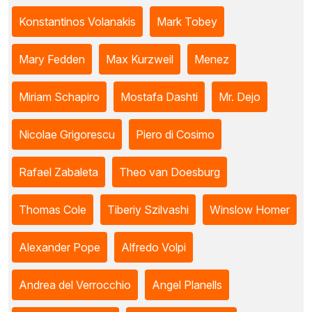
Konstantinos Volanakis
Mark Tobey
Mary Fedden
Max Kurzweil
Menez
Miriam Schapiro
Mostafa Dashti
Mr. Dejo
Nicolae Grigorescu
Piero di Cosimo
Rafael Zabaleta
Theo van Doesburg
Thomas Cole
Tiberiy Szilvashi
Winslow Homer
Alexander Pope
Alfredo Volpi
Andrea del Verrocchio
Angel Planells