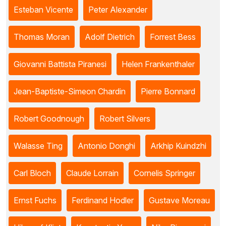
Esteban Vicente
Peter Alexander
Thomas Moran
Adolf Dietrich
Forrest Bess
Giovanni Battista Piranesi
Helen Frankenthaler
Jean-Baptiste-Simeon Chardin
Pierre Bonnard
Robert Goodnough
Robert Silvers
Walasse Ting
Antonio Donghi
Arkhip Kuindzhi
Carl Bloch
Claude Lorrain
Cornelis Springer
Ernst Fuchs
Ferdinand Hodler
Gustave Moreau