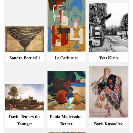
Sandro Botticelli
Le Corbusier
Yves Klein
David Teniers the
Paula Modersohn-
Younger
Becker
Boris Kustodiev