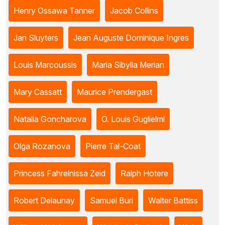
Henry Ossawa Tanner
Jacob Collins
Jan Sluyters
Jean Auguste Dominique Ingres
Louis Marcoussis
Maria Sibylla Merian
Mary Cassatt
Maurice Prendergast
Natalia Goncharova
O. Louis Guglielmi
Olga Rozanova
Pierre Tal-Coat
Princess Fahrelnissa Zeid
Ralph Hotere
Robert Delaunay
Samuel Buri
Walter Battiss