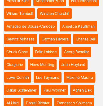
Hilma af Klint
Konstantin Yuon
Niko Pirosmani
William Turnbull
Winston Churchill
Amadeo de Souza-Cardoso
Angelica Kauffman
Beatriz Milhazes
Carmen Herrera
Charles Bell
Chuck Close
Felix Labisse
Georg Baselitz
Giorgione
Hans Memling
John Hoyland
Lovis Corinth
Luc Tuymans
Maxime Maufra
Oskar Schlemmer
Paul Wonner
Adrien Dax
Al Held
Daniel Richter
Francesco Solimena