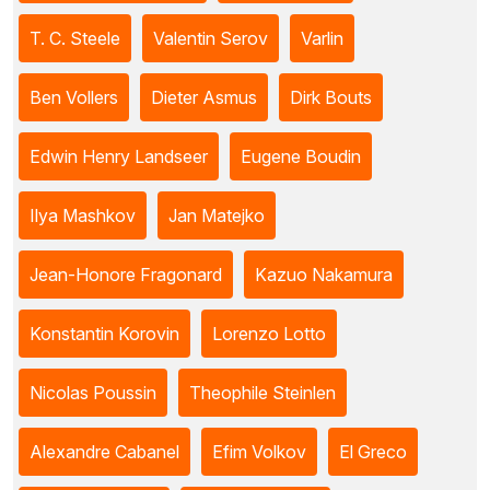
T. C. Steele
Valentin Serov
Varlin
Ben Vollers
Dieter Asmus
Dirk Bouts
Edwin Henry Landseer
Eugene Boudin
Ilya Mashkov
Jan Matejko
Jean-Honore Fragonard
Kazuo Nakamura
Konstantin Korovin
Lorenzo Lotto
Nicolas Poussin
Theophile Steinlen
Alexandre Cabanel
Efim Volkov
El Greco