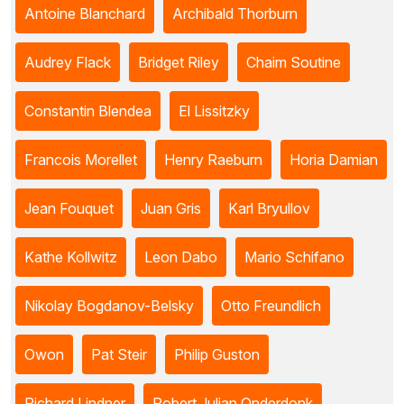
Antoine Blanchard
Archibald Thorburn
Audrey Flack
Bridget Riley
Chaim Soutine
Constantin Blendea
El Lissitzky
Francois Morellet
Henry Raeburn
Horia Damian
Jean Fouquet
Juan Gris
Karl Bryullov
Kathe Kollwitz
Leon Dabo
Mario Schifano
Nikolay Bogdanov-Belsky
Otto Freundlich
Owon
Pat Steir
Philip Guston
Richard Lindner
Robert Julian Onderdonk