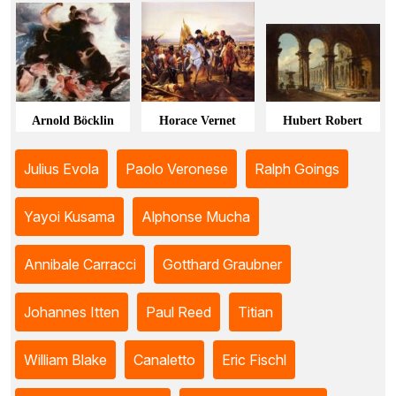
Arnold Böcklin
Horace Vernet
Hubert Robert
Julius Evola
Paolo Veronese
Ralph Goings
Yayoi Kusama
Alphonse Mucha
Annibale Carracci
Gotthard Graubner
Johannes Itten
Paul Reed
Titian
William Blake
Canaletto
Eric Fischl