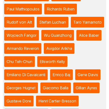
Paul Mathiopoulos
Richards Ruben
Rudolf von Alt
Stefan Luchian
Taro Yamamoto
Wojciech Fangor
Wu Guanzhong
Alice Baber
Armando Reveron
Avigdor Arikha
Chu Teh-Chun
Ellsworth Kelly
Emiliano Di Cavalcanti
Enrico Baj
Gene Davis
Georges Hugnet
Giacomo Balla
Gillian Ayres
Gustave Dore
Henri Cartier-Bresson