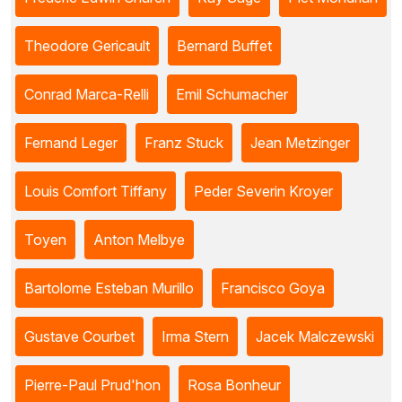
Theodore Gericault
Bernard Buffet
Conrad Marca-Relli
Emil Schumacher
Fernand Leger
Franz Stuck
Jean Metzinger
Louis Comfort Tiffany
Peder Severin Kroyer
Toyen
Anton Melbye
Bartolome Esteban Murillo
Francisco Goya
Gustave Courbet
Irma Stern
Jacek Malczewski
Pierre-Paul Prud'hon
Rosa Bonheur