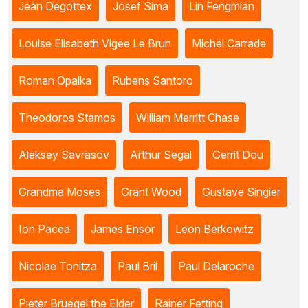
Jean Degottex
Josef Sima
Lin Fengmian
Louise Elisabeth Vigee Le Brun
Michel Carrade
Roman Opalka
Rubens Santoro
Theodoros Stamos
William Merritt Chase
Aleksey Savrasov
Arthur Segal
Gerrit Dou
Grandma Moses
Grant Wood
Gustave Singier
Ion Pacea
James Ensor
Leon Berkowitz
Nicolae Tonitza
Paul Bril
Paul Delaroche
Pieter Bruegel the Elder
Rainer Fetting