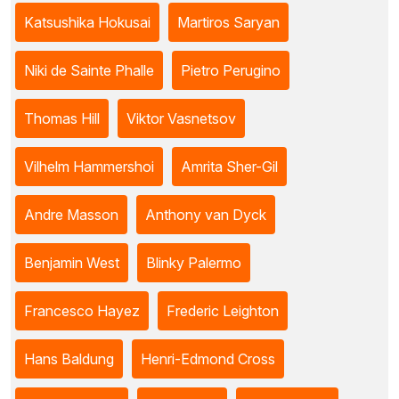
Katsushika Hokusai
Martiros Saryan
Niki de Sainte Phalle
Pietro Perugino
Thomas Hill
Viktor Vasnetsov
Vilhelm Hammershoi
Amrita Sher-Gil
Andre Masson
Anthony van Dyck
Benjamin West
Blinky Palermo
Francesco Hayez
Frederic Leighton
Hans Baldung
Henri-Edmond Cross