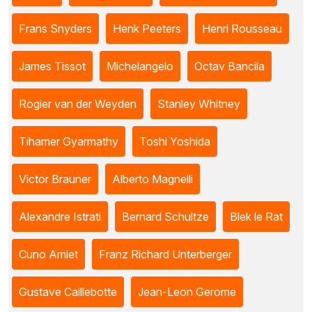
Frans Snyders
Henk Peeters
Henri Rousseau
James Tissot
Michelangelo
Octav Bancila
Rogier van der Weyden
Stanley Whitney
Tihamer Gyarmathy
Toshi Yoshida
Victor Brauner
Alberto Magnelli
Alexandre Istrati
Bernard Schultze
Blek le Rat
Cuno Amiet
Franz Richard Unterberger
Gustave Caillebotte
Jean-Leon Gerome