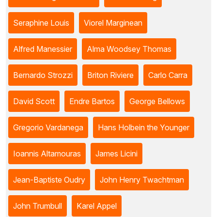
Seraphine Louis
Viorel Marginean
Alfred Manessier
Alma Woodsey Thomas
Bernardo Strozzi
Briton Riviere
Carlo Carra
David Scott
Endre Bartos
George Bellows
Gregorio Vardanega
Hans Holbein the Younger
Ioannis Altamouras
James Licini
Jean-Baptiste Oudry
John Henry Twachtman
John Trumbull
Karel Appel