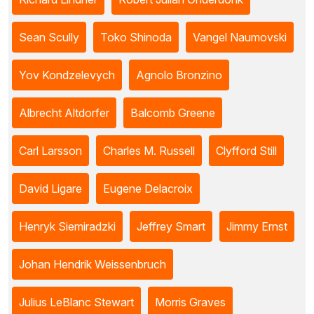
Sean Scully
Toko Shinoda
Vangel Naumovski
Yov Kondzelevych
Agnolo Bronzino
Albrecht Altdorfer
Balcomb Greene
Carl Larsson
Charles M. Russell
Clyfford Still
David Ligare
Eugene Delacroix
Henryk Siemiradzki
Jeffrey Smart
Jimmy Ernst
Johan Hendrik Weissenbruch
Julius LeBlanc Stewart
Morris Graves