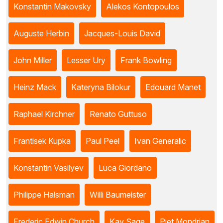
Konstantin Makovsky
Alekos Kontopoulos
Auguste Herbin
Jacques-Louis David
John Miller
Lesser Ury
Frank Bowling
Heinz Mack
Kateryna Bilokur
Edouard Manet
Raphael Kirchner
Renato Guttuso
Frantisek Kupka
Paul Peel
Ivan Generalic
Konstantin Vasilyev
Luca Giordano
Philippe Halsman
Willi Baumeister
Frederic Edwin Church
Kay Sage
Piet Mondrian