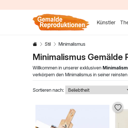
Künstler
Th
Stil
Minimalismus
Minimalismus Gemälde 
Willkommen in unserer exklusiven
Minimalis
verkörpern den Minimalismus in seiner reinsten
bewusst gesetzt, um Räume mit einer künstler
Die Kunstwerke dieser Kategorie fangen die Es
Sortieren nach:
Meisterschaft der künstlerischen Techniken, d
Minimalismus verzaubern und verleihen Sie Ihr