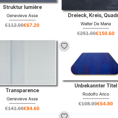
Struktur lumière
Dreieck, Kreis, Quad
Genevieve Asse
Walter De Maria
€
112.00
€
67.20
€
251.00
€
150.60
Unbekannter Titel
Transparence
Rodolfo Arico
Genevieve Asse
€
108.00
€
64.80
€
141.00
€
84.60