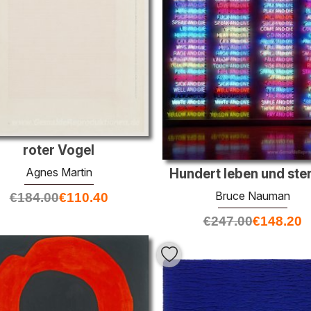
roter Vogel
Agnes Martin
Hundert leben und ste
Bruce Nauman
€
184.00
€
110.40
€
247.00
€
148.20