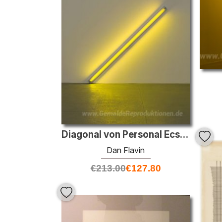
Diagonal von Personal Ecstasy (die Diagonale des 25. Mai 1963, u
Dan Flavin
€
213.00
€
127.80