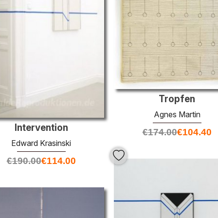
Tropfen
Agnes Martin
Intervention
€
174.00
€
104.40
Edward Krasinski
€
190.00
€
114.00