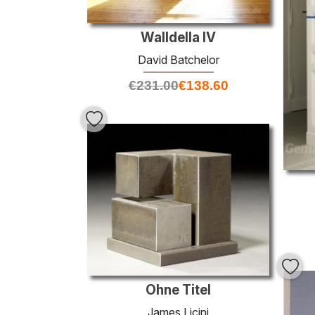
Walldella IV
David Batchelor
€
231.00
€
138.60
Ohne Titel
James Licini