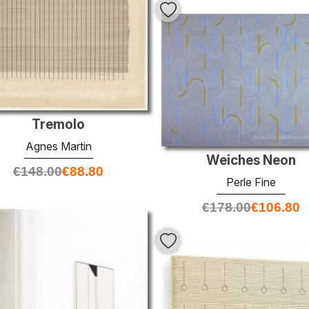
Tremolo
Agnes Martin
Weiches Neon
€
148.00
€
88.80
Perle Fine
€
178.00
€
106.80