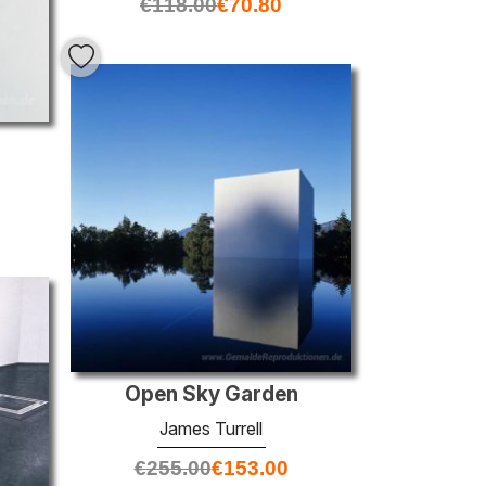
€
118.00
€
70.80
Open Sky Garden
James Turrell
€
255.00
€
153.00