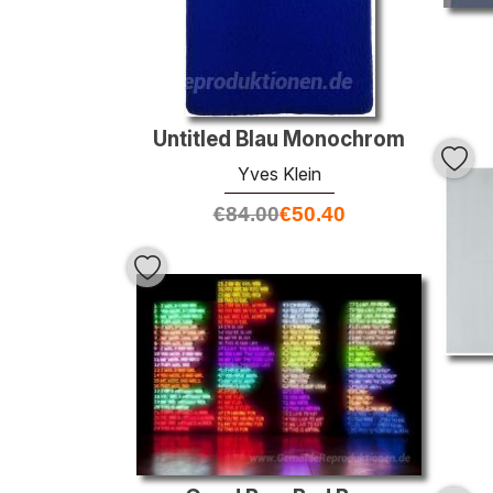
Untitled Blau Monochrom
Yves Klein
€
84.00
€
50.40