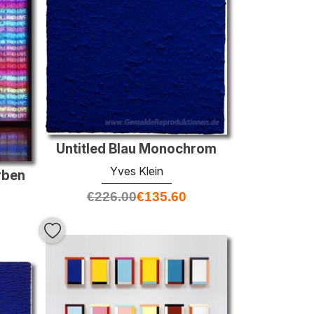
Untitled Blau Monochrom
Yves Klein
rben
€
226.00
€
135.60