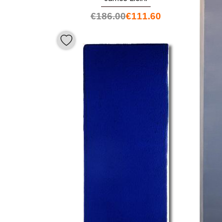
€
186.00
€
111.60