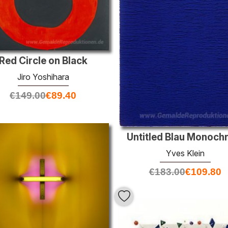
Red Circle on Black
Jiro Yoshihara
€
149.00
€
89.40
Untitled Blau Monoc
Yves Klein
€
183.00
€
109.80