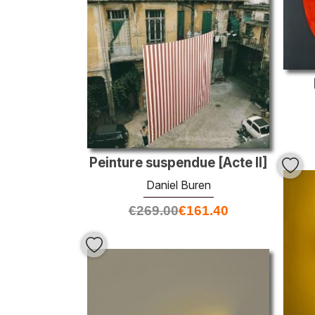
Peinture suspendue [Acte II]
Daniel Buren
€
269.00
€
161.40