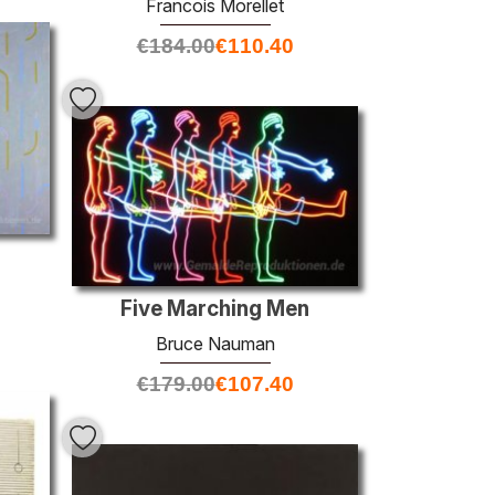
Francois Morellet
€
184.00
€
110.40
Five Marching Men
Bruce Nauman
€
179.00
€
107.40