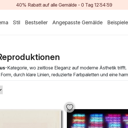
40% Rabatt auf alle Gemälde -
0
Tag
12:54:57
ema
Stil
Bestseller
Angepasste Gemälde
Beispiele
Reproduktionen
mus
-Kategorie, wo zeitlose Eleganz auf moderne Ästhetik triff
 Form, durch klare Linien, reduzierte Farbpaletten und eine har
ischen Atmosphäre zu bereichern und gleichzeitig einen Hauc
senz des Wesentlichen ein und transformieren jeden Raum in ei
ie verwendet wurden, um einfache, aber eindrucksvolle Motive 
em Zuhause mit unseren Ölgemälden eine einzigartige Stimmigke