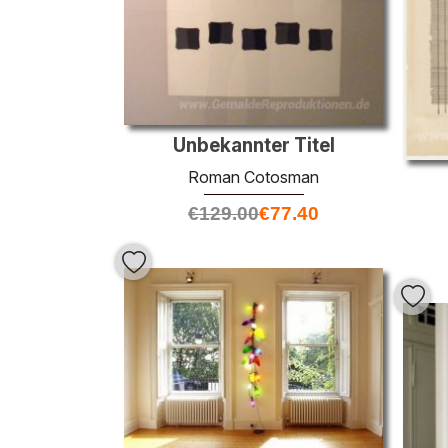
Unbekannter Titel
Roman Cotosman
€
129.00
€
77.40