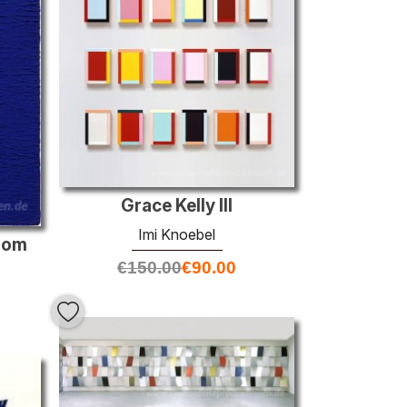
Grace Kelly III
Imi Knoebel
hrom
€
150.00
€
90.00