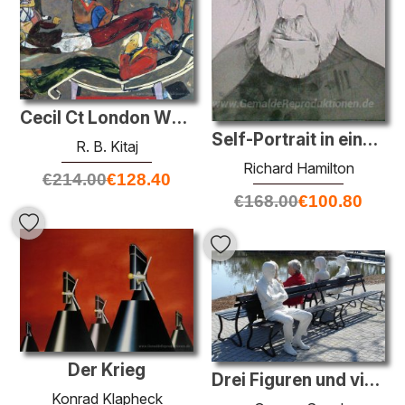
Cecil Ct London WC2 (die Flüchtlinge)
Self-Portrait in einem zerbrochenen Spiegel
R. B. Kitaj
Richard Hamilton
€
214.00
€
128.40
€
168.00
€
100.80
Der Krieg
Drei Figuren und vier Bänke
Konrad Klapheck