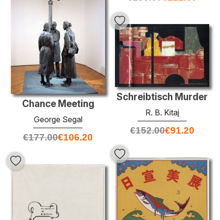
Schreibtisch Murder
Chance Meeting
R. B. Kitaj
George Segal
€
152.00
€
91.20
€
177.00
€
106.20