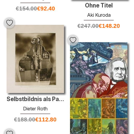
Ohne Titel
€
154.00
€
92.40
Aki Kuroda
€
247.00
€
148.20
Selbstbildnis als Pariser (Selbstporträt als Paris)
Dieter Roth
€
188.00
€
112.80