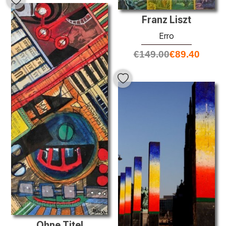
Franz Liszt
Erro
€
149.00
€
89.40
Ohne Titel