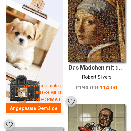
In dieser Kategorie finden Sie eine erlesene Auswahl an
Pop-Art Ölgemälden
, die einen Hauch von modernem
Flair in Ihr Zuhause bringen. Unsere talentierten Künstler
kombinieren innovative Techniken mit klassischen
Malmethoden, um Werke zu schaffen, die sowohl
zeitgemäß als auch zeitlos sind. Diese Kunstwerke
schaffen eine künstlerische Atmosphäre, die sowohl
inspirierend als auch unterhaltsam wirkt und jeden Raum
mit lebendiger Energie erfüllt. Entdecken Sie die Welt der
Pop-Art und verwandeln Sie Ihr Zuhause in eine Galerie
Das Mädchen mit dem Perlenohrring
zeitgenössischer Kreativität.
Robert Silvers
Wir können malen
€
190.00
€
114.00
JEDES BILD
JEDES FORMAT
Angepasste Gemälde