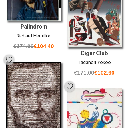
Palindrom
Richard Hamilton
€
174.00
€
104.40
Cigar Club
Tadanori Yokoo
€
171.00
€
102.60