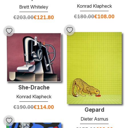
Konrad Klapheck
Brett Whiteley
€
180.00
€
108.00
€
203.00
€
121.80
She-Drache
Konrad Klapheck
€
190.00
€
114.00
Gepard
Dieter Asmus