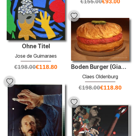
€
155.00
€
93.00
Ohne Titel
Jose de Guimaraes
Boden Burger (Giant Hamburger)
€
198.00
€
118.80
Claes Oldenburg
€
198.00
€
118.80