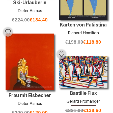
Ski-Urlauberin
Dieter Asmus
€
224.00
€
134.40
Karten von Palästina
Richard Hamilton
€
198.00
€
118.80
Bastille Flux
Frau mit Eisbecher
Gerard Fromanger
Dieter Asmus
€
231.00
€
138.60
€
200.00
€
120.00