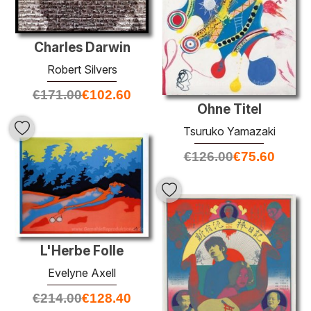
Charles Darwin
Robert Silvers
€
171.00
€
102.60
Ohne Titel
Tsuruko Yamazaki
€
126.00
€
75.60
L'Herbe Folle
Evelyne Axell
€
214.00
€
128.40