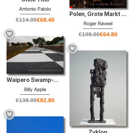
Antonio Palolo
Polen, Grote Markt in Haarlem, Niederlande
€
114.00
€
68.40
Roger Raveel
€
108.00
€
64.80
Waipero Swamp-Weg
Billy Apple
€
138.00
€
82.80
Zyklop