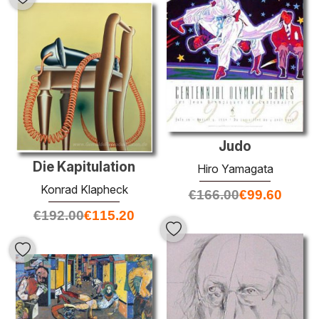
Judo
Die Kapitulation
Hiro Yamagata
Konrad Klapheck
€
166.00
€
99.60
€
192.00
€
115.20