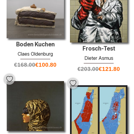
Boden Kuchen
Frosch-Test
Claes Oldenburg
Dieter Asmus
€
168.00
€
100.80
€
203.00
€
121.80