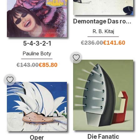
Demontage Das rote Zelt
R. B. Kitaj
€
236.00
€
141.60
5-4-3-2-1
Pauline Boty
€
143.00
€
85.80
Die Fanatic
Oper