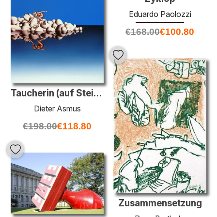
Eduardo Paolozzi
€
168.00
€
100.80
Taucherin (auf Steinen)
Dieter Asmus
€
198.00
€
118.80
Zusammensetzung