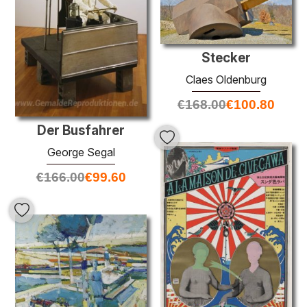
Stecker
Claes Oldenburg
€
168.00
€
100.80
Der Busfahrer
George Segal
€
166.00
€
99.60