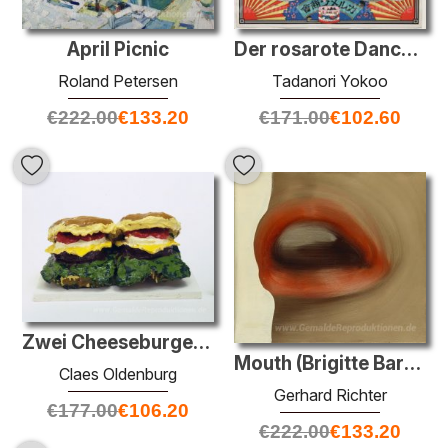
Der rosarote Dance, A La Maison De M. Civecawa
April Picnic
Tadanori Yokoo
Roland Petersen
€
171.00
€
102.60
€
222.00
€
133.20
Zwei Cheeseburger mit Alles (Dual Hamburger)
Mouth (Brigitte Bardot die Lippen)
Claes Oldenburg
Gerhard Richter
€
177.00
€
106.20
€
222.00
€
133.20