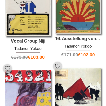
16. Ausstellung von Japan Advertising Künstler-Club
Vocal Group Niji
Tadanori Yokoo
Tadanori Yokoo
€
171.00
€
102.60
€
173.00
€
103.80