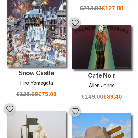
€
213.00
€
127.80
Snow Castle
Cafe Noir
Hiro Yamagata
Allen Jones
€
125.00
€
75.00
€
149.00
€
89.40