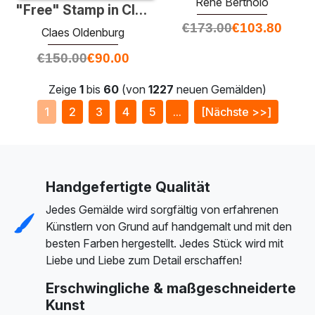
Rene Bertholo
"Free" Stamp in Cleveland City Hall (Zusammenarbeit mit van Brug
€
173.00
€
103.80
Claes Oldenburg
€
150.00
€
90.00
Zeige
1
bis
60
(von
1227
neuen Gemälden)
1
2
3
4
5
...
[Nächste >>]
Handgefertigte Qualität
Jedes Gemälde wird sorgfältig von erfahrenen
Künstlern von Grund auf handgemalt und mit den
besten Farben hergestellt. Jedes Stück wird mit
Liebe und Liebe zum Detail erschaffen!
Erschwingliche & maßgeschneiderte
Kunst