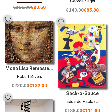
George Segal
€
151.00
€
90.60
€
143.00
€
85.80
Mona Lisa Remastered
Robert Silvers
€
220.00
€
132.00
Sack-o-Sauce
Eduardo Paolozzi
€
186.00
€
111.60