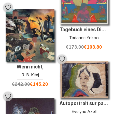
Tagebuch eines Diebes aus Shinjuku
Tadanori Yokoo
€
173.00
€
103.80
Wenn nicht,
R. B. Kitaj
€
242.00
€
145.20
Autoportrait sur papier d'argent
Evelyne Axell