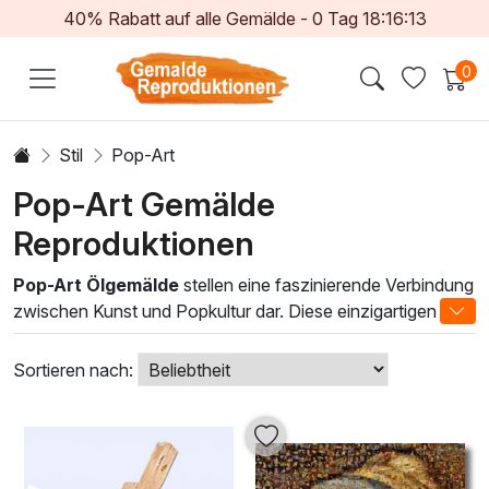
40% Rabatt auf alle Gemälde -
0
Tag
18:16:11
0
Stil
Pop-Art
Pop-Art Gemälde
Reproduktionen
Pop-Art Ölgemälde
stellen eine faszinierende Verbindung
zwischen Kunst und Popkultur dar. Diese einzigartigen
Werke zeichnen sich durch ihre lebendige Farbpalette,
kräftigen Konturen und verspielten Motiven aus, die oft
Sortieren nach:
ikonische Elemente aus Werbung, Comics und Alltagskultur
aufgreifen. Die Verwendung von traditionellen Ölfarben
verleiht den Gemälden eine subtile Tiefe und Textur, die
jedes Stück zu einem echten Blickfang macht.