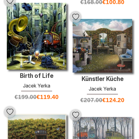
€
168.00
€
100.80
Birth of Life
Künstler Küche
Jacek Yerka
Jacek Yerka
€
199.00
€
119.40
€
207.00
€
124.20