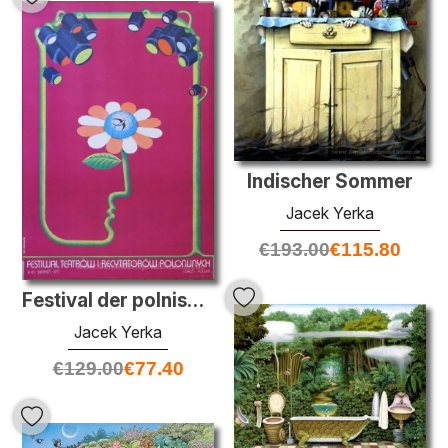
Indischer Sommer
Jacek Yerka
€
193.00
€
115.80
Festival der polnischen Theater und Rezitatoren
Jacek Yerka
€
129.00
€
77.40