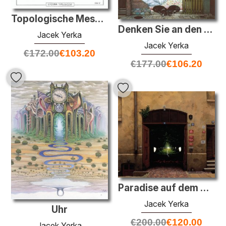
Topologische Messer
Denken Sie an den Wochenend-
Jacek Yerka
Jacek Yerka
€
172.00
€
103.20
€
177.00
€
106.20
Paradise auf dem Hof
Jacek Yerka
Uhr
€
200.00
€
120.00
Jacek Yerka