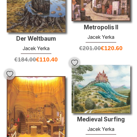
Metropolis II
Jacek Yerka
Der Weltbaum
€
201.00
€
120.60
Jacek Yerka
€
184.00
€
110.40
Medieval Surfing
Jacek Yerka