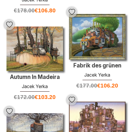
€
178.00
€
106.80
Fabrik des grünen
Jacek Yerka
Autumn In Madeira
€
177.00
€
106.20
Jacek Yerka
€
172.00
€
103.20