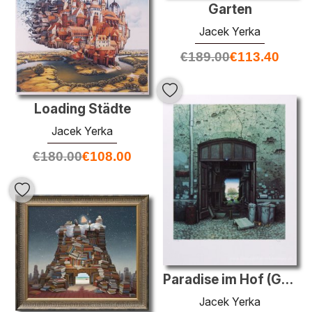
Garten
Jacek Yerka
€
189.00
€
113.40
Loading Städte
Jacek Yerka
€
180.00
€
108.00
Paradise im Hof ​​(Genannt dreimal)
Jacek Yerka