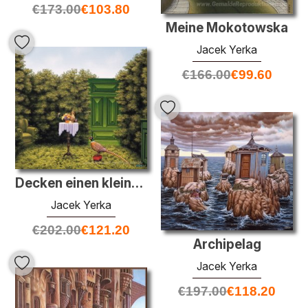
€
173.00
€
103.80
Meine Mokotowska
Jacek Yerka
€
166.00
€
99.60
Decken einen kleinen Tisch
Jacek Yerka
€
202.00
€
121.20
Archipelag
Jacek Yerka
€
197.00
€
118.20