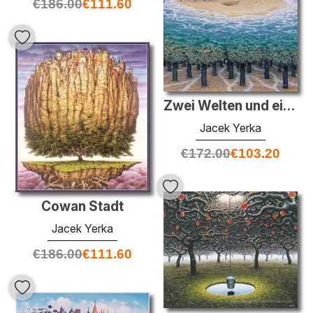
€
186.00
€
111.60
Zwei Welten und eine weitere
Jacek Yerka
€
172.00
€
103.20
Cowan Stadt
Jacek Yerka
€
186.00
€
111.60