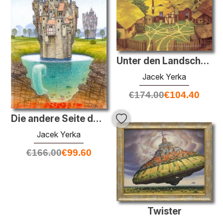
Unter den Landschaften
Jacek Yerka
€
174.00
€
104.40
Die andere Seite des Schlosses
Jacek Yerka
€
166.00
€
99.60
Twister