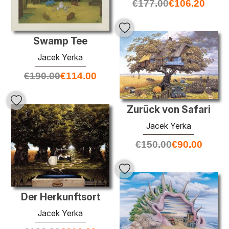
€
177.00
€
106.20
Swamp Tee
Jacek Yerka
€
190.00
€
114.00
Zurück von Safari
Jacek Yerka
€
150.00
€
90.00
Der Herkunftsort
Jacek Yerka