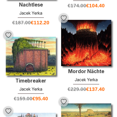
Nachtlese
€
174.00
€
104.40
Jacek Yerka
€
187.00
€
112.20
Mordor Nächte
Jacek Yerka
Timebreaker
Jacek Yerka
€
229.00
€
137.40
€
159.00
€
95.40