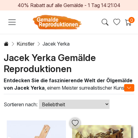
40% Rabatt auf alle Gemälde -
1
Tag
14:21:02
0
Künstler
Jacek Yerka
Jacek Yerka Gemälde
Reproduktionen
Entdecken Sie die faszinierende Welt der Ölgemälde
von Jacek Yerka
, einem Meister surrealistischer Kunst,
der die Grenzen der Imagination mit lebendigen Farben und
detaillierten Kompositionen erweitert. Yerka schafft
Sortieren nach:
traumhafte Szenarien, die den Betrachter in eine andere
Dimension entführen, wo Realität und Fantasie harmonisch
verschmelzen. Seine einzigartigen Techniken, geprägt von
feinem Pinselstrich und lebendigen Farbnuancen, verleihen