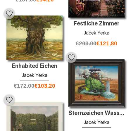
Festliche Zimmer
Jacek Yerka
€
203.00
€
121.80
Enhabited Eichen
Jacek Yerka
€
172.00
€
103.20
Sternzeichen Wassermann
Jacek Yerka