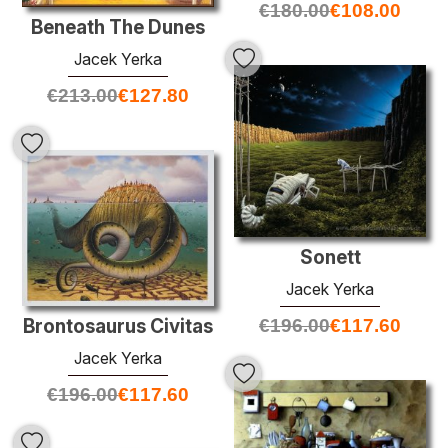
€
180.00
€
108.00
Beneath The Dunes
Jacek Yerka
€
213.00
€
127.80
Sonett
Jacek Yerka
Brontosaurus Civitas
€
196.00
€
117.60
Jacek Yerka
€
196.00
€
117.60