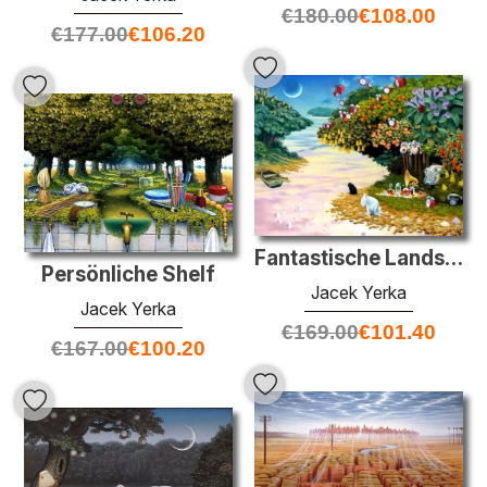
€
180.00
€
108.00
€
177.00
€
106.20
Fantastische Landschaft
Persönliche Shelf
Jacek Yerka
Jacek Yerka
€
169.00
€
101.40
€
167.00
€
100.20