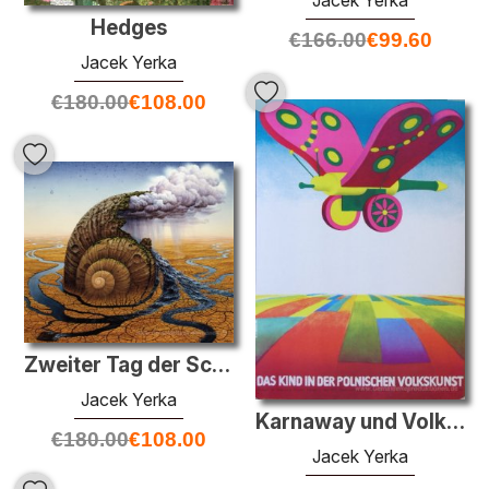
Hedges
€
166.00
€
99.60
Jacek Yerka
€
180.00
€
108.00
Zweiter Tag der Schöpfung
Jacek Yerka
Karnaway und Volkskunst Museum
€
180.00
€
108.00
Jacek Yerka