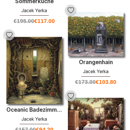
Sommerküche
Jacek Yerka
€
195.00
€
117.00
Orangenhain
Jacek Yerka
€
173.00
€
103.80
Oceanic Badezimmer
Jacek Yerka
€
157.00
€
94.20