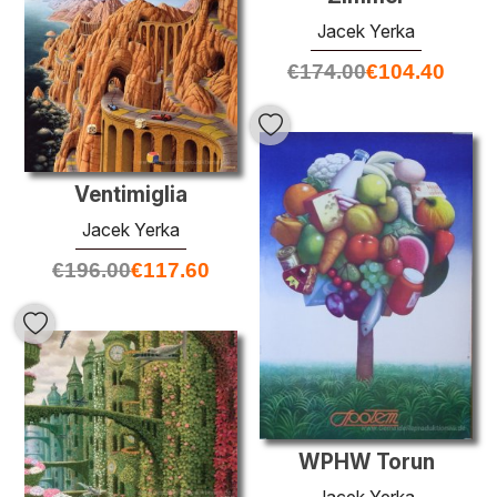
Jacek Yerka
€
174.00
€
104.40
Ventimiglia
Jacek Yerka
€
196.00
€
117.60
WPHW Torun
Jacek Yerka