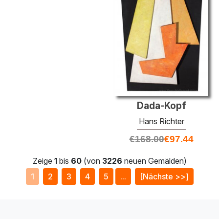
Dada-Kopf
Hans Richter
€
168.00
€
97.44
Zeige
1
bis
60
(von
3226
neuen Gemälden)
1
2
3
4
5
...
[Nächste >>]