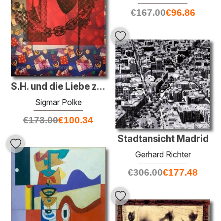
€
167.00
€
96.86
S.H. und die Liebe zum Stoff
Sigmar Polke
€
173.00
€
100.34
Stadtansicht Madrid
Gerhard Richter
€
306.00
€
177.48