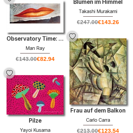
Blumen im Himmel
Takashi Murakami
€
247.00
€
143.26
Observatory Time: Die Liebenden
Man Ray
€
143.00
€
82.94
Frau auf dem Balkon
Carlo Carra
Pilze
Yayoi Kusama
€
213.00
€
123.54