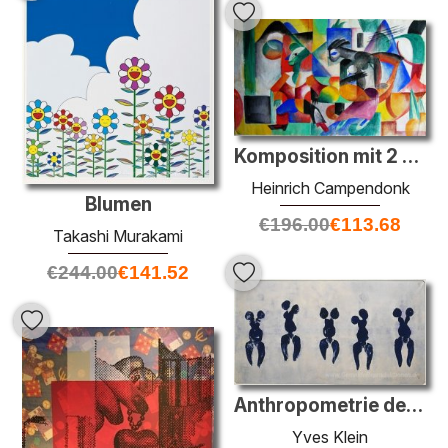
Komposition mit 2 Figuren
Heinrich Campendonk
Blumen
€
196.00
€
113.68
Takashi Murakami
€
244.00
€
141.52
Anthropometrie der blauen Periode
Yves Klein