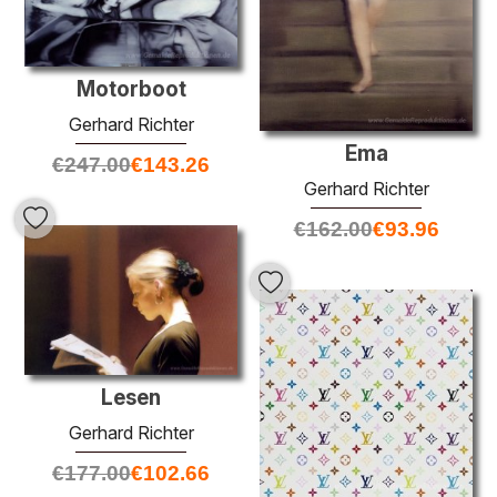
Motorboot
Gerhard Richter
Ema
€
247.00
€
143.26
Gerhard Richter
€
162.00
€
93.96
Lesen
Gerhard Richter
€
177.00
€
102.66