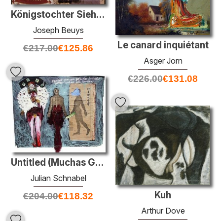
Königstochter Sieht Island
Joseph Beuys
Le canard inquiétant
€
217.00
€
125.86
Asger Jorn
€
226.00
€
131.08
Untitled (Muchas Gracias por las Insiables)
Julian Schnabel
Kuh
€
204.00
€
118.32
Arthur Dove