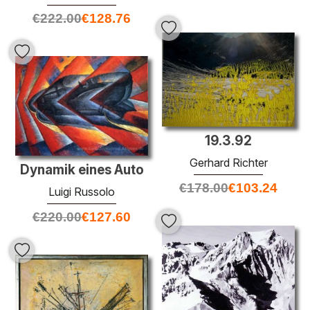
€
222.00
€
128.76
19.3.92
Gerhard Richter
Dynamik eines Auto
€
178.00
€
103.24
Luigi Russolo
€
220.00
€
127.60