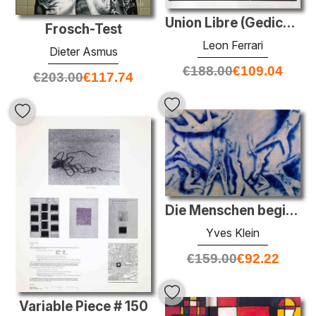
Union Libre (Gedicht von André Breton in Blindenschrift auf eine
Frosch-Test
Leon Ferrari
Dieter Asmus
€
188.00
€
109.04
€
203.00
€
117.74
Die Menschen beginnen zu fliegen
Yves Klein
€
159.00
€
92.22
Variable Piece # 150