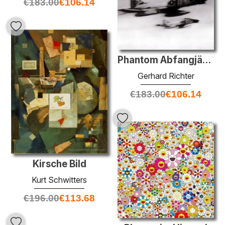
€
183.00
€
106.14
Phantom Abfangjäger
Gerhard Richter
€
183.00
€
106.14
Kirsche Bild
Kurt Schwitters
€
196.00
€
113.68