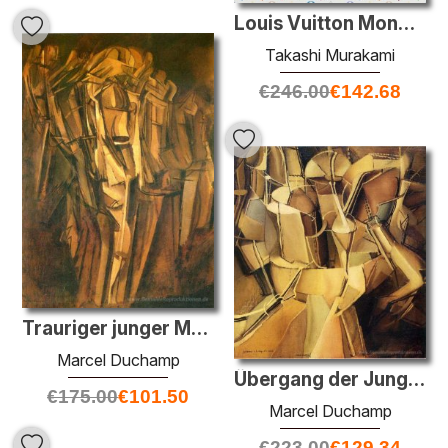
Louis Vuitton Monogram Multi (weiß)
Takashi Murakami
€
246.00
€
142.68
Trauriger junger Mann in einem Zug
Marcel Duchamp
Übergang der Jungfrau in eine Braut
€
175.00
€
101.50
Marcel Duchamp
€
223.00
€
129.34