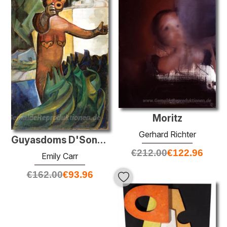
Moritz
Gerhard Richter
Guyasdoms D'Sonoqua
€
212.00
€
122.96
Emily Carr
€
162.00
€
93.96