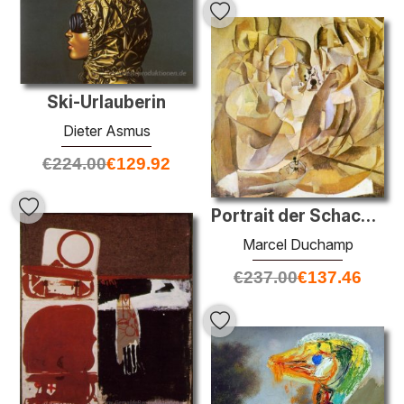
Ski-Urlauberin
Dieter Asmus
€
224.00
€
129.92
Portrait der Schach-Spieler
Marcel Duchamp
€
237.00
€
137.46