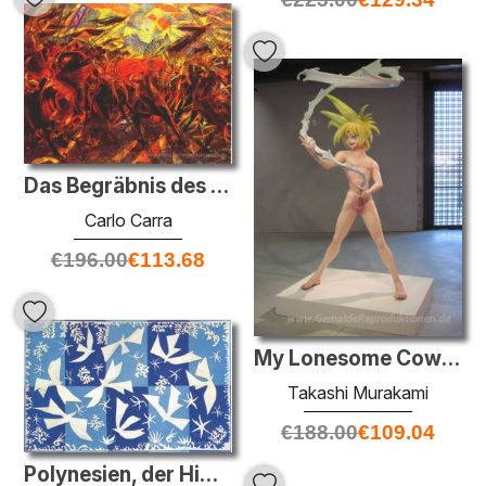
Das Begräbnis des Anarchisten Galli
Carlo Carra
€
196.00
€
113.68
My Lonesome Cowboy
Takashi Murakami
€
188.00
€
109.04
Polynesien, der Himmel