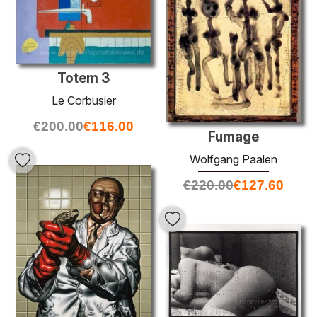
Totem 3
Le Corbusier
€
200.00
€
116.00
Fumage
Wolfgang Paalen
€
220.00
€
127.60