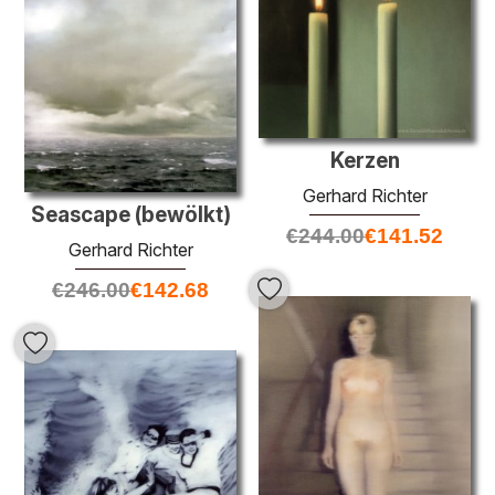
Kerzen
Gerhard Richter
Seascape (bewölkt)
€
244.00
€
141.52
Gerhard Richter
€
246.00
€
142.68