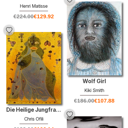
Henri Matisse
€
224.00
€
129.92
Wolf Girl
Kiki Smith
€
186.00
€
107.88
Die Heilige Jungfrau Maria
Chris Ofili