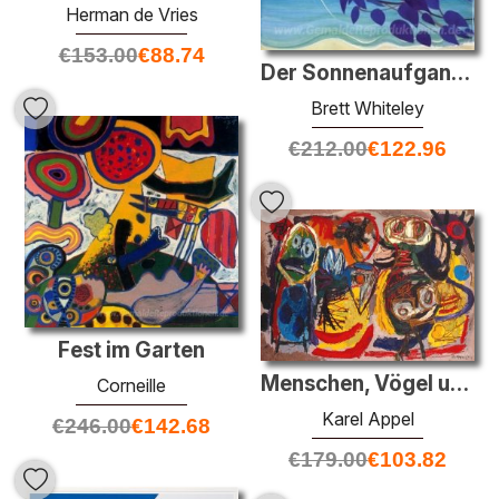
Herman de Vries
€
153.00
€
88.74
Der Sonnenaufgang, Japanisch: Guten Morgen!
Brett Whiteley
€
212.00
€
122.96
Fest im Garten
Menschen, Vögel und Sonne
Corneille
Karel Appel
€
246.00
€
142.68
€
179.00
€
103.82