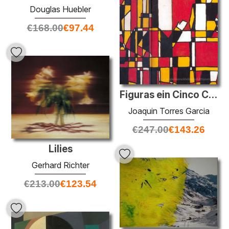
Douglas Huebler
€
168.00
€
97.44
Figuras ein Cinco Colores
Joaquin Torres Garcia
€
247.00
€
143.26
Lilies
Gerhard Richter
€
213.00
€
123.54