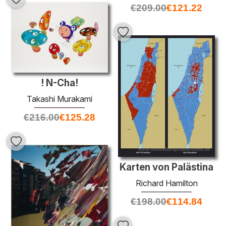
€
209.00
€
121.22
! N-Cha!
Takashi Murakami
€
216.00
€
125.28
Karten von Palästina
Richard Hamilton
€
198.00
€
114.84