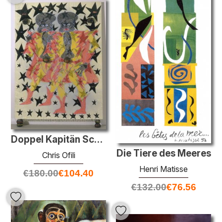
Doppel Kapitän Scheiße und die Legende der Black Stars
Die Tiere des Meeres
Chris Ofili
Henri Matisse
€
180.00
€
104.40
€
132.00
€
76.56