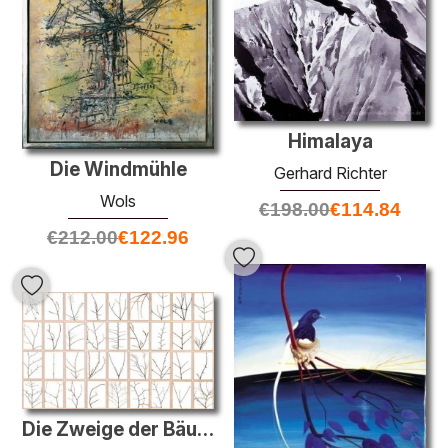
Himalaya
Die Windmühle
Gerhard Richter
Wols
€
198.00
€
114.84
€
212.00
€
122.96
Die Zweige der Bäume