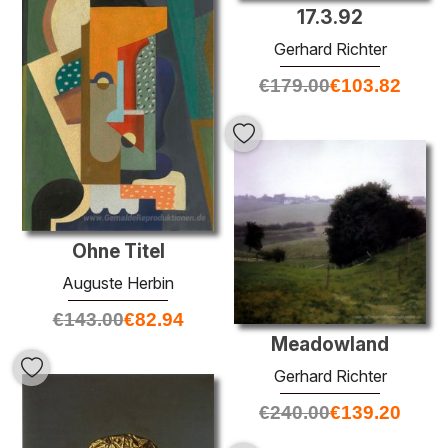
17.3.92
Gerhard Richter
€
179.00
€
103.82
Ohne Titel
Auguste Herbin
€
143.00
€
82.94
Meadowland
Gerhard Richter
€
240.00
€
139.20