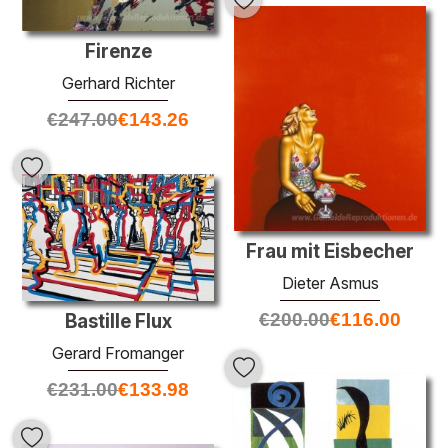
Firenze
Gerhard Richter
€
247.00
€
143.26
Frau mit Eisbecher
Dieter Asmus
€
200.00
€
116.00
Bastille Flux
Gerard Fromanger
€
231.00
€
133.98