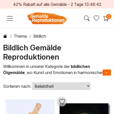
42% Rabatt auf alle Gemälde -
2
Tage
13:48:40
0
Thema
Bildlich
Bildlich Gemälde
Reproduktionen
Willkommen in unserer Kategorie der
bildlichen
Ölgemälde
, wo Kunst und Emotionen in harmonischen
Kompositionen verschmelzen. Diese Werke sind nicht nur
einfache Bilder, sondern fesselnde Geschichten, die durch
Sortieren nach:
vielfältige Stile und Techniken lebendig werden. Von der
impressionistischen Interpretation bis hin zur realistischen
Darstellung, jedes Gemälde fängt die Essenz seiner
Thematik mit leuchtenden Farben und präziser