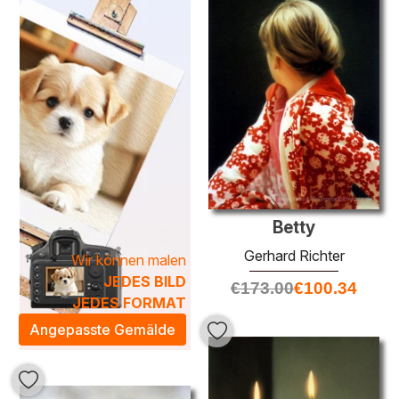
Detailverliebtheit ein.
Die
bildlichen Ölgemälde
eignen sich ideal, um eine
künstlerische Atmosphäre in Ihr Zuhause zu bringen. Sie
schaffen nicht nur visuelle Anziehung, sondern spiegeln
auch Ihren persönlichen Stil wider. Mit ihrer einzigartigen
Textur und der tiefen Farbintensität verleihen sie jedem
Raum eine besondere Note und inspirieren zum Staunen.
Entdecken Sie unsere exquisiten Werke und verleihen Sie
Ihrem Ambiente das gewisse Etwas.
Betty
Gerhard Richter
Wir können malen
JEDES BILD
€
173.00
€
100.34
JEDES FORMAT
Angepasste Gemälde