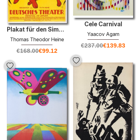
Cele Carnival
Plakat für den Simplicissimus Festival Hell (Hölle)
Yaacov Agam
Thomas Theodor Heine
€
237.00
€
139.83
€
168.00
€
99.12