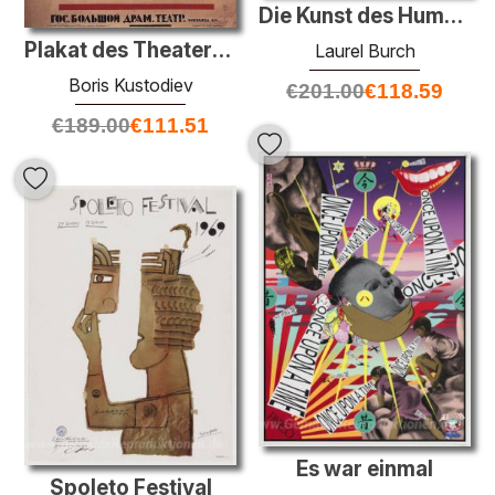
Die Kunst des Human Being Sammlung
Plakat des Theaterstücks "Flea"
Laurel Burch
Boris Kustodiev
€
201.00
€
118.59
€
189.00
€
111.51
Es war einmal
Spoleto Festival