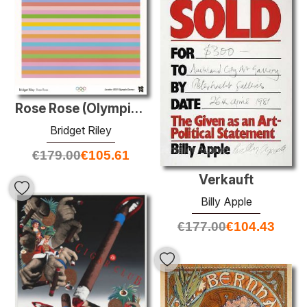
Rose Rose (Olympische Spiele London 2012 Poster)
Bridget Riley
€
179.00
€
105.61
Verkauft
Billy Apple
€
177.00
€
104.43