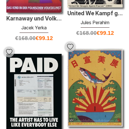
United We Kampf gegen den Faschismus
Karnaway und Volkskunst Museum
Jules Perahim
Jacek Yerka
€
168.00
€
99.12
€
168.00
€
99.12