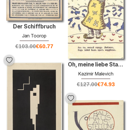
Der Schiffbruch
Jan Toorop
€
103.00
€
60.77
Oh, meine liebe Stadt Lublin
Kazimir Malevich
€
127.00
€
74.93