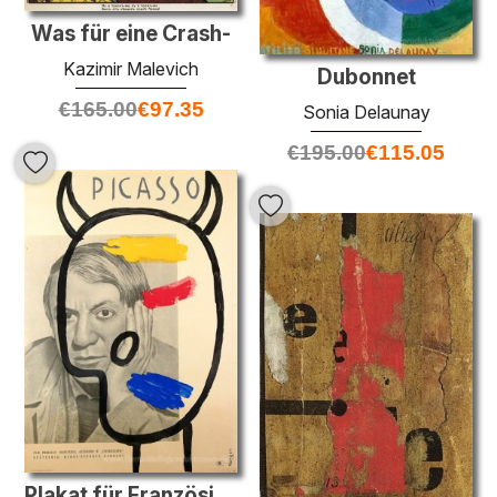
Was für eine Crash-
Kazimir Malevich
Dubonnet
€
165.00
€
97.35
Sonia Delaunay
€
195.00
€
115.05
Plakat für Französisch-Film "Le Mystère Picasso '