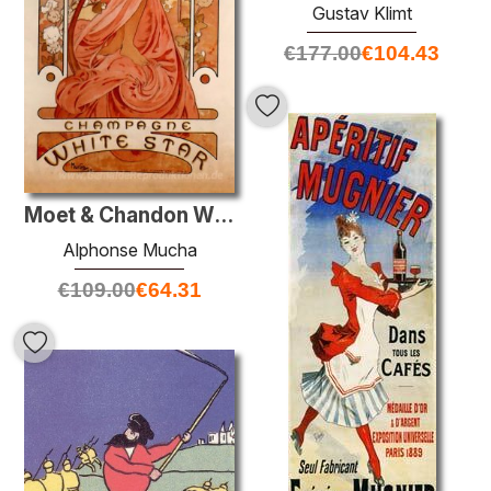
Gustav Klimt
€
177.00
€
104.43
Moet & Chandon White Star
Alphonse Mucha
€
109.00
€
64.31