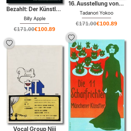
16. Ausstellung von Japan Advertising Künstler-Club
Bezahlt: Der Künstler hat wie alle anderen leben
Tadanori Yokoo
Billy Apple
€
171.00
€
100.89
€
171.00
€
100.89
Vocal Group Niji