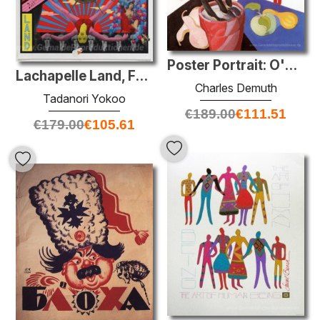
Poster Portrait: O'Keefe
Lachapelle Land, Fotografien von David Lachapelle
Charles Demuth
Tadanori Yokoo
€
189.00
€
111.51
€
179.00
€
105.61