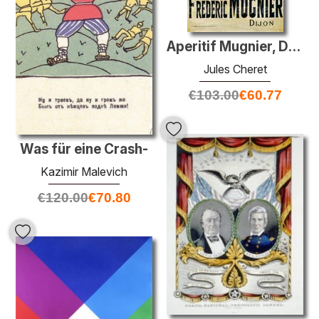
Aperitif Mugnier, Dijon
Jules Cheret
€
103.00
€
60.77
Was für eine Crash-
Kazimir Malevich
€
120.00
€
70.80