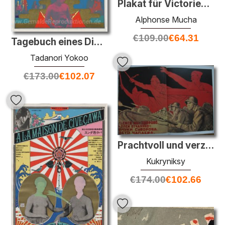
Plakat für Victorien Sardou`s Gismonda mit Sarah Bernhardt am Th
Alphonse Mucha
€
109.00
€
64.31
Tagebuch eines Diebes aus Shinjuku
Tadanori Yokoo
€
173.00
€
102.07
Prachtvoll und verzweifelt kämpfen wir - die Frage der Suworow u
Kukryniksy
€
174.00
€
102.66