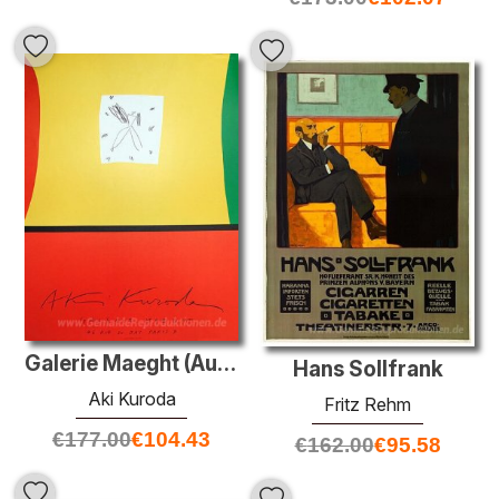
Galerie Maeght (Ausstellungsplakat)
Hans Sollfrank
Aki Kuroda
Fritz Rehm
€
177.00
€
104.43
€
162.00
€
95.58