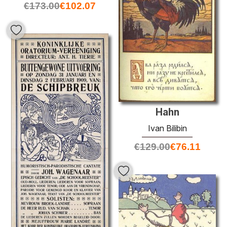
€
173.00
€
102.07
Hahn
Ivan Bilibin
€
129.00
€
76.11