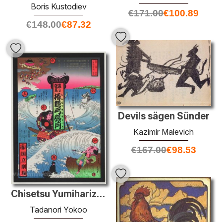
Boris Kustodiev
€
171.00
€
100.89
€
148.00
€
87.32
Devils sägen Sünder
Kazimir Malevich
€
167.00
€
98.53
Chisetsu Yumiharizuki
Tadanori Yokoo