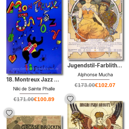
Jugendstil-Farblithographie Plakat, das einen sitzenden Frau umk
Alphonse Mucha
18. Montreux Jazz Festival (Plakat)
€
173.00
€
102.07
Niki de Sainte Phalle
€
171.00
€
100.89