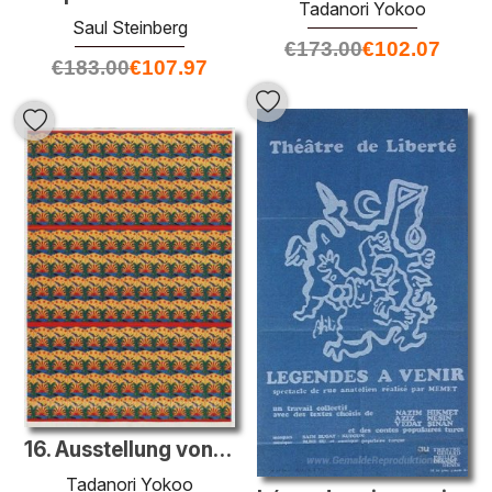
Tadanori Yokoo
Saul Steinberg
€
173.00
€
102.07
€
183.00
€
107.97
16. Ausstellung von Japan Advertising Künstler-Club
Tadanori Yokoo