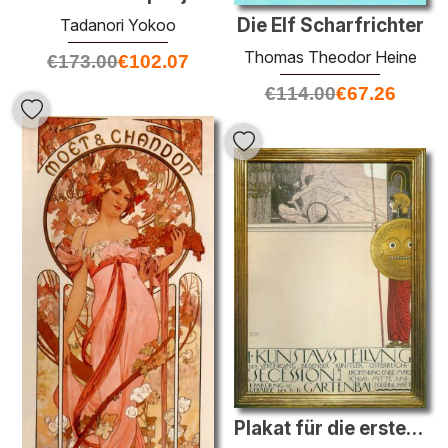
Die Elf Scharfrichter
Tadanori Yokoo
Thomas Theodor Heine
€
173.00
€
102.07
€
114.00
€
67.26
Plakat für die erste Kunstausstellung der Secession Stilrichtung