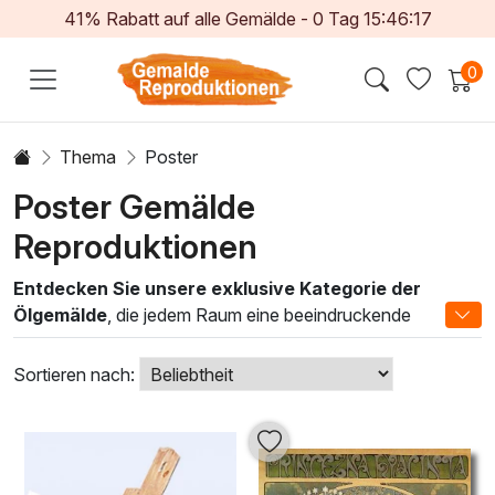
41% Rabatt auf alle Gemälde -
0
Tag
15:46:14
0
Thema
Poster
Poster Gemälde
Reproduktionen
Entdecken Sie unsere exklusive Kategorie der
Ölgemälde
, die jedem Raum eine beeindruckende
künstlerische Atmosphäre verleiht. Diese einzigartigen
Kunstwerke sind das Ergebnis traditioneller Maltechniken,
Sortieren nach:
bei denen sorgfältig ausgewählte Ölfarben auf
hochwertiger Leinwand verarbeitet werden. Jedes
Gemälde erzählt eine eigene Geschichte und bringt durch
lebendige Farben und feine Details eine unverwechselbare