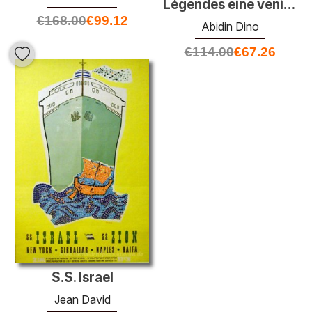
Légendes eine venir (Theaterplakat)
€
168.00
€
99.12
Abidin Dino
€
114.00
€
67.26
S.S. Israel
Jean David