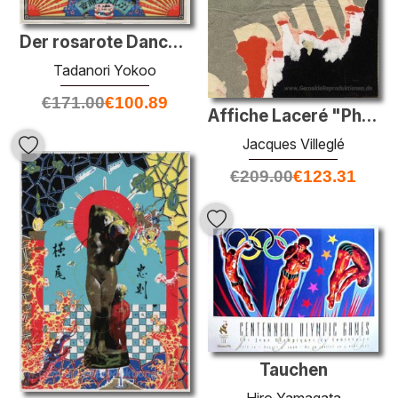
Der rosarote Dance, A La Maison De M. Civecawa
Tadanori Yokoo
€
171.00
€
100.89
Affiche Laceré "Phillipe Biennale"
Jacques Villeglé
€
209.00
€
123.31
Tauchen
Hiro Yamagata