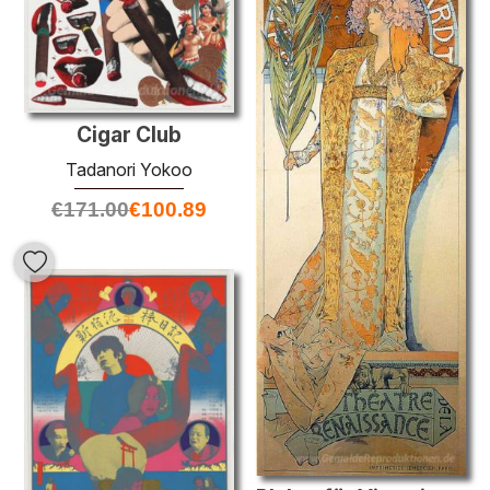
Cigar Club
Tadanori Yokoo
€
171.00
€
100.89