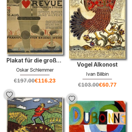
Plakat für die große Brücke Revue (Große Brücken Revue)
Vogel Alkonost
Oskar Schlemmer
Ivan Bilibin
€
197.00
€
116.23
€
103.00
€
60.77