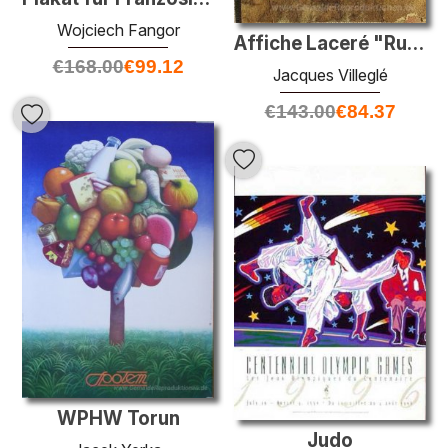
Wojciech Fangor
Affiche Laceré "Rue de la Douane"
€
168.00
€
99.12
Jacques Villeglé
€
143.00
€
84.37
WPHW Torun
Judo