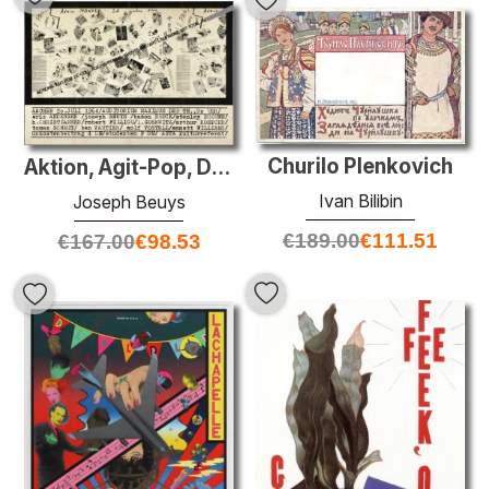
Churilo Plenkovich
Aktion, Agit-Pop, De-coll / age Happening, Veranstaltungen, L'Au
Ivan Bilibin
Joseph Beuys
€
189.00
€
111.51
€
167.00
€
98.53