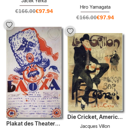
Jacek Yerka
Hiro Yamagata
€
166.00
€
97.94
€
166.00
€
97.94
Die Cricket, American Bar (Le Grillon, American Bar)
Plakat des Theaterstücks "Flea"
Jacques Villon