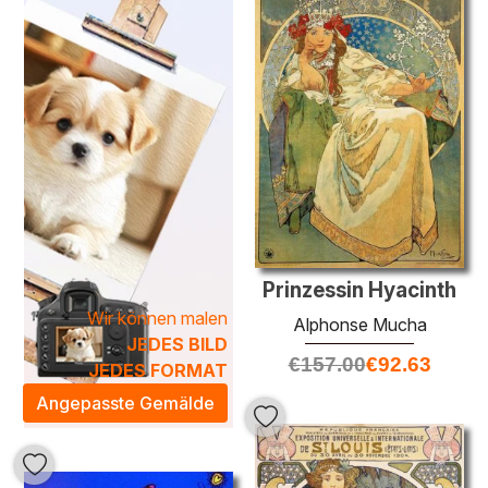
Eleganz in Ihr Zuhause oder Büro.
Unsere
Ölgemälde
zeichnen sich durch verschiedene
Stile aus, von klassischen Landschaften und stillen Leben
bis hin zu modernen abstrakten Kompositionen. Die Vielfalt
der Techniken, wie Schichtmalerei und Impasto, sorgt
dafür, dass jedes Stück nicht nur ein visuelles, sondern
auch ein haptisches Erlebnis bietet. Verleihen Sie Ihrem
Raum eine persönliche Note und schaffen Sie eine
inspirierende Umgebung, die sowohl anregt als auch
beruhigt.
Prinzessin Hyacinth
Wir können malen
Alphonse Mucha
JEDES BILD
€
157.00
€
92.63
JEDES FORMAT
Angepasste Gemälde