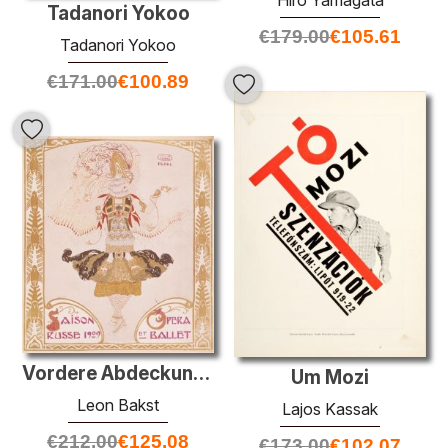
Tadanori Yokoo
€
179.00
€
105.61
Tadanori Yokoo
€
171.00
€
100.89
Vordere Abdeckung Comoedia
Um Mozi
Leon Bakst
Lajos Kassak
€
212.00
€
125.08
€
173.00
€
102.07