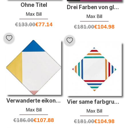
Ohne Titel
Drei Farben von gleichen Mengen von Schwarzweiss Umgeben
Max Bill
Max Bill
€
133.00
€
77.14
€
181.00
€
104.98
Verwanderte eikon des weissen Quadraten
Vier same farbgruppen Im Weissen feld
Max Bill
Max Bill
€
186.00
€
107.88
€
181.00
€
104.98