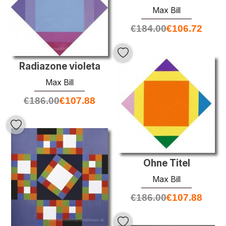
Max Bill
€
184.00
€
106.72
Radiazone violeta
Max Bill
€
186.00
€
107.88
Ohne Titel
Max Bill
€
186.00
€
107.88