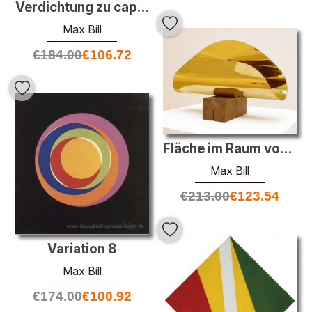
Verdichtung zu caput mortuum
Max Bill
€
184.00
€
106.72
Fläche im Raum von Einer Linie Begrenzt
Max Bill
€
213.00
€
123.54
Variation 8
Max Bill
€
174.00
€
100.92