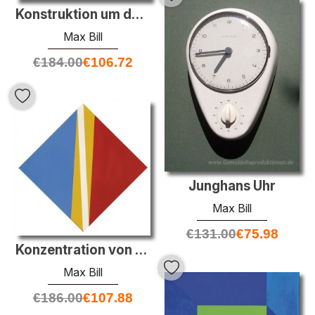
Konstruktion um das thema 3-4-5
Max Bill
€
184.00
€
106.72
Junghans Uhr
Max Bill
€
131.00
€
75.98
Konzentration von elementarfarben
Max Bill
€
186.00
€
107.88