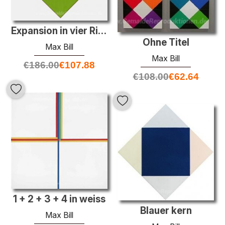
Expansion in vier Richtungen
Ohne Titel
Max Bill
Max Bill
€
186.00
€
107.88
€
108.00
€
62.64
1 + 2 + 3 + 4 in weiss
Blauer kern
Max Bill