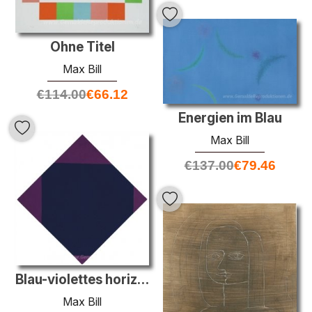
Ohne Titel
Max Bill
€
114.00
€
66.12
Energien im Blau
Max Bill
€
137.00
€
79.46
Blau-violettes horizontal-vertikal-quadrat
Max Bill