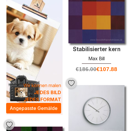
künstlerischen Sprache interpretieren.
Stabilisierter kern
Max Bill
€
186.00
€
107.88
Wir können malen
JEDES BILD
JEDES FORMAT
Angepasste Gemälde