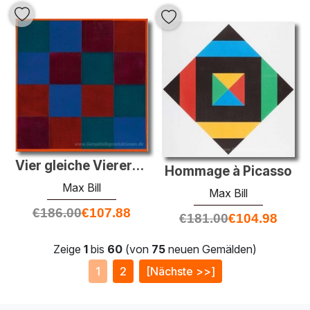
Vier gleiche Vierergruppen
Hommage à Picasso
Max Bill
Max Bill
€
186.00
€
107.88
€
181.00
€
104.98
Zeige
1
bis
60
(von
75
neuen Gemälden)
1
2
[Nächste >>]