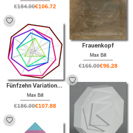
€
184.00
€
106.72
Frauenkopf
Max Bill
€
166.00
€
96.28
Fünfzehn Variationen über ein einziges Thema, v. 14
Max Bill
€
186.00
€
107.88