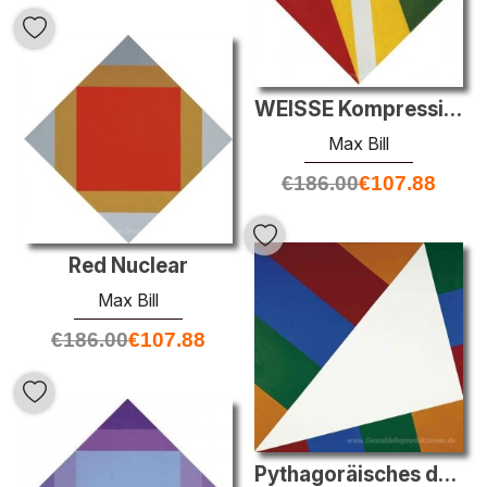
WEISSE Kompression AUS KOMPLEMENTÄRFARBEN
Max Bill
€
186.00
€
107.88
Red Nuclear
Max Bill
€
186.00
€
107.88
Pythagoräisches dreieck im Quadrat II