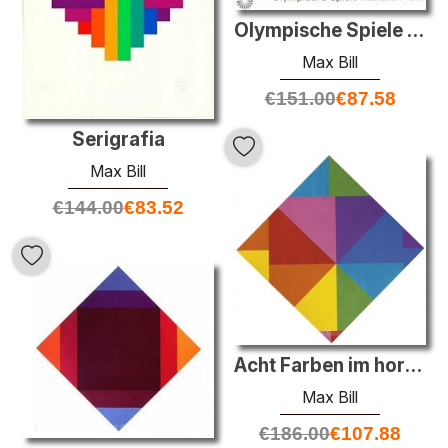
Olympische Spiele München
Max Bill
€
151.00
€
87.58
Serigrafia
Max Bill
€
144.00
€
83.52
Acht Farben im horizontal-diagonal-quadtrat
Max Bill
€
186.00
€
107.88