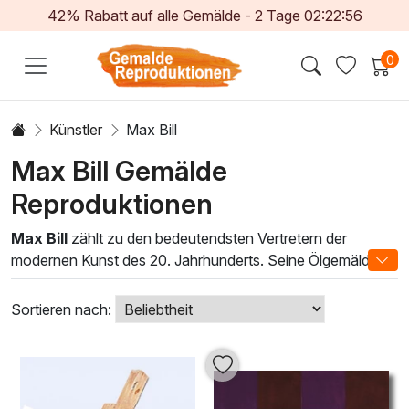
42% Rabatt auf alle Gemälde -
2
Tage
02:22:54
0
Künstler
Max Bill
Max Bill Gemälde
Reproduktionen
Max Bill
zählt zu den bedeutendsten Vertretern der
modernen Kunst des 20. Jahrhunderts. Seine Ölgemälde
vereinen Funktionalität und Ästhetik auf einzigartige Weise
und schaffen damit eine harmonische Balance zwischen
Sortieren nach:
Form und Farbe. In unserer sorgfältig kuratierten Auswahl
von Max Bill Ölgemälden entdecken Sie die
beeindruckende Vielfalt seiner Werke, die geometrische
Formen und klare Linien in einer einzigartigen