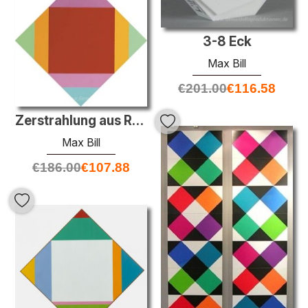
3-8 Eck
Max Bill
€
201.00
€
116.58
Zerstrahlung aus Rotem Kern
Max Bill
€
186.00
€
107.88