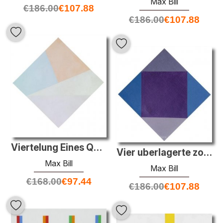
Max Bill
€
186.00
€
107.88
€
186.00
€
107.88
Viertelung Eines Quadrate
Vier uberlagerte zonen
Max Bill
Max Bill
€
168.00
€
97.44
€
186.00
€
107.88