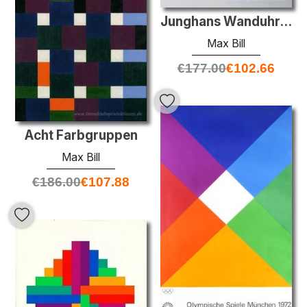
Junghans Wanduhr (Modell 32-0389)
Max Bill
€
177.00
€
102.66
Acht Farbgruppen
Max Bill
€
186.00
€
107.88