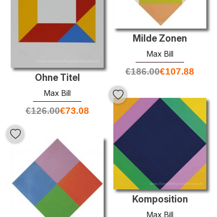
Milde Zonen
Max Bill
€
186.00
€
107.88
Ohne Titel
Max Bill
€
126.00
€
73.08
Komposition
Max Bill