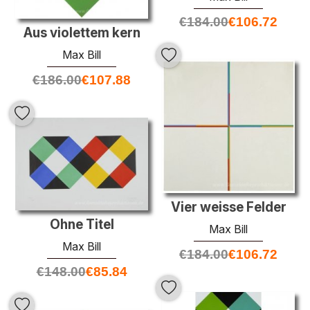
€
184.00
€
106.72
Aus violettem kern
Max Bill
€
186.00
€
107.88
Vier weisse Felder
Ohne Titel
Max Bill
Max Bill
€
184.00
€
106.72
€
148.00
€
85.84