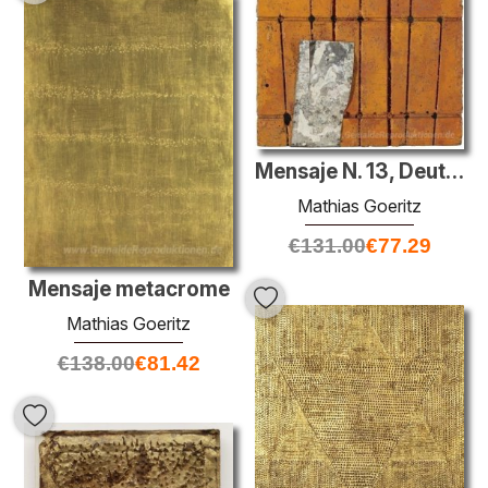
Mensaje N. 13, Deut. XXVII: 17
Mathias Goeritz
€
131.00
€
77.29
Mensaje metacrome
Mathias Goeritz
€
138.00
€
81.42