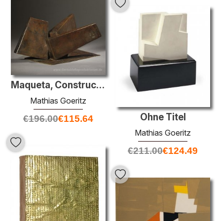
Maqueta, Construcción Aurrera
Mathias Goeritz
Ohne Titel
€
196.00
€
115.64
Mathias Goeritz
€
211.00
€
124.49