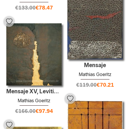
€
133.00
€
78.47
Mensaje
Mathias Goeritz
€
119.00
€
70.21
Mensaje XV, Leviticos XX: 18
Mathias Goeritz
€
166.00
€
97.94