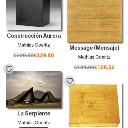
Construcción Aurera
Mathias Goeritz
Message (Mensaje)
€
220.00
€
129.80
Mathias Goeritz
€
184.00
€
108.56
La Serpiente
Mathias Goeritz