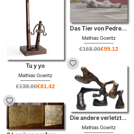
Das Tier von Pedregal
Mathias Goeritz
€
168.00
€
99.12
Tu y yo
Mathias Goeritz
€
138.00
€
81.42
Die andere verletzte Tier
Mathias Goeritz