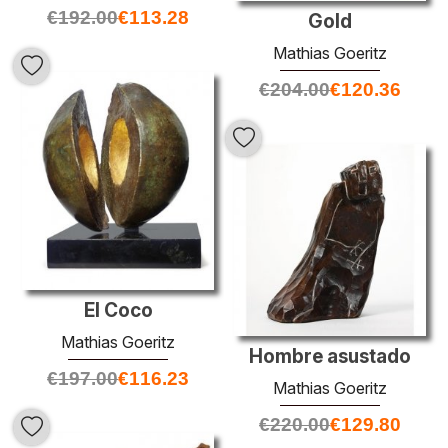
€
192.00
€
113.28
Gold
Mathias Goeritz
€
204.00
€
120.36
El Coco
Mathias Goeritz
Hombre asustado
€
197.00
€
116.23
Mathias Goeritz
€
220.00
€
129.80