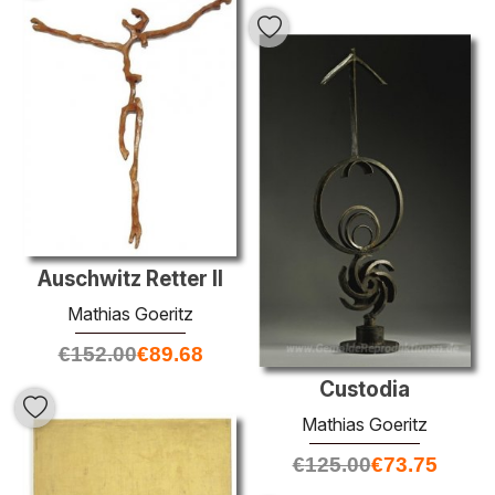
Auschwitz Retter II
Mathias Goeritz
€
152.00
€
89.68
Custodia
Mathias Goeritz
€
125.00
€
73.75