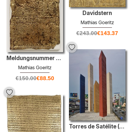
Davidstern
Mathias Goeritz
€
243.00
€
143.37
Meldungsnummer 7B Prediger VII: 6
Mathias Goeritz
€
150.00
€
88.50
Torres de Satélite (Zusammenarbeit mit Luis Barragán und Jesús R