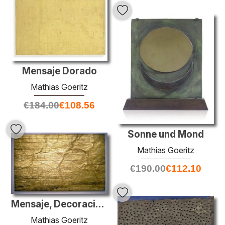
Mensaje Dorado
Mathias Goeritz
€
184.00
€
108.56
Sonne und Mond
Mathias Goeritz
€
190.00
€
112.10
Mensaje, Decoracion Mural
Mathias Goeritz