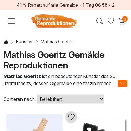
41% Rabatt auf alle Gemälde -
1
Tag
08:58:41
0
Künstler
Mathias Goeritz
Mathias Goeritz Gemälde
Reproduktionen
Mathias Goeritz
ist ein bedeutender Künstler des 20.
Jahrhunderts, dessen Ölgemälde eine faszinierende
Verbindung von Abstraktion und Emotion schaffen. Seine
Werke besticht nicht nur durch kräftige Farben und
Sortieren nach:
dynamische Formen, sondern auch durch eine tiefgründige
Ausdruckskraft, die den Betrachter in ihren Bann zieht. Die
von Goeritz entwickelten Techniken, wie die gezielte
Verwendung von Licht und Schatten, verleihen seinen