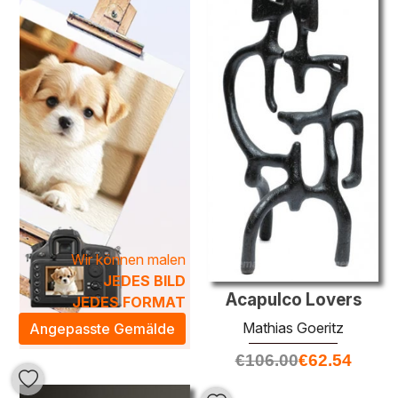
Gemälden eine besondere Tiefe, die jeden Raum
verwandelt.
Mathias Goeritz bringen Sie nicht nur Kunst in Ihr Zuhause,
sondern auch eine künstlerische Atmosphäre, die zum
Nachdenken anregt und inspirierend wirkt. Jedes Gemälde
erzählt eine eigene Geschichte und lädt dazu ein, in eine
Welt voller Farben und Formen einzutauchen. Entdecken
Sie die einzigartigen Werke und bereichern Sie Ihr
Wohnambiente mit zeitloser Kunst, die von Leidenschaft
und kreativer Energie zeugt.
Wir können malen
JEDES BILD
Acapulco Lovers
JEDES FORMAT
Mathias Goeritz
Angepasste Gemälde
€
106.00
€
62.54