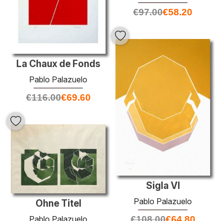
€
97.00
€
58.20
La Chaux de Fonds
Pablo Palazuelo
€
116.00
€
69.60
Sigla VI
Pablo Palazuelo
Ohne Titel
Pablo Palazuelo
€
108.00
€
64.80