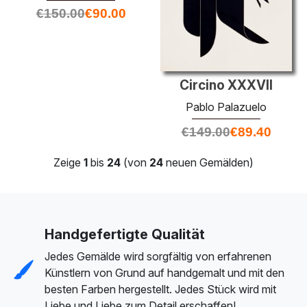
€
150.00
€
90.00
Circino XXXVII
Pablo Palazuelo
€
149.00
€
89.40
Zeige
1
bis
24
(von
24
neuen Gemälden)
Handgefertigte Qualität
Jedes Gemälde wird sorgfältig von erfahrenen
Künstlern von Grund auf handgemalt und mit den
besten Farben hergestellt. Jedes Stück wird mit
Liebe und Liebe zum Detail erschaffen!