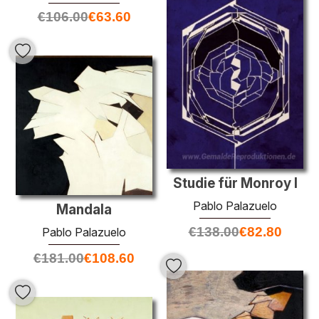
€
106.00
€
63.60
Studie für Monroy I
Pablo Palazuelo
Mandala
€
138.00
€
82.80
Pablo Palazuelo
€
181.00
€
108.60