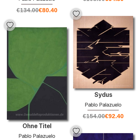
€
134.00
€
80.40
Sydus
Pablo Palazuelo
€
154.00
€
92.40
Ohne Titel
Pablo Palazuelo