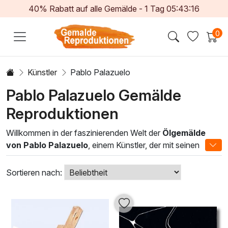
40% Rabatt auf alle Gemälde -
1
Tag
05:43:15
0
Künstler
Pablo Palazuelo
Pablo Palazuelo Gemälde
Reproduktionen
Willkommen in der faszinierenden Welt der
Ölgemälde
von Pablo Palazuelo
, einem Künstler, der mit seinen
einzigartigen Formen und Farben eine harmonische
Balance zwischen Emotion und Abstraktion schafft.
Sortieren nach:
Palazuelo, ein Meister der geometrischen Komposition,
nutzt die Ölfarben, um dynamische und zugleich meditative
Kunstwerke zu schaffen, die den Betrachter in eine andere
Realität entführen.