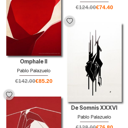
€
124.00
€
74.40
Omphale II
Pablo Palazuelo
€
142.00
€
85.20
De Somnis XXXVI
Pablo Palazuelo
€
128.00
€
76.80