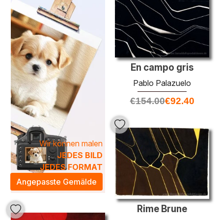
Die
Ölgemälde von Pablo Palazuelo
zeichnen sich
durch ihre lebendige Farbpalette und komplexen Strukturen
aus, die sich mühelos in verschiedene Einrichtungsstile
einfügen. Jedes Kunstwerk bringt eine künstlerische
Atmosphäre in Ihr Zuhause und fördert eine inspirierende
Umgebung. Lassen Sie sich von der Kraft der abstrakten
En campo gris
Formen und der Tiefe der Farben beeindrucken und
Pablo Palazuelo
verwandeln Sie Ihre Wände in eine Galerie des
künstlerischen Ausdrucks.
€
154.00
€
92.40
Wir können malen
JEDES BILD
JEDES FORMAT
Angepasste Gemälde
Rime Brune