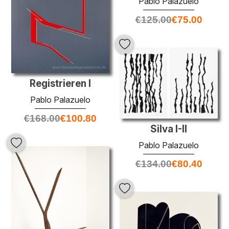
Pablo Palazuelo
€
125.00
€
75.00
Registrieren I
Pablo Palazuelo
€
168.00
€
100.80
Silva I-II
Pablo Palazuelo
€
134.00
€
80.40