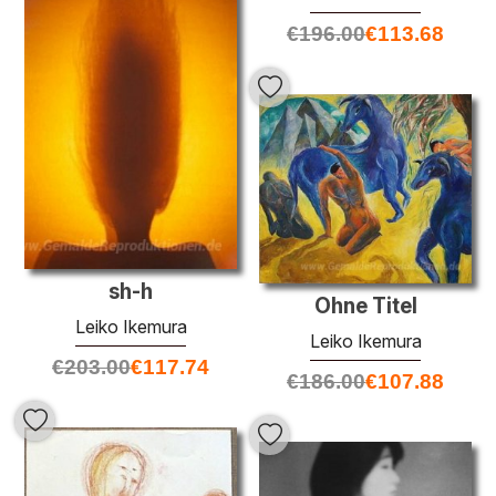
€
196.00
€
113.68
sh-h
Ohne Titel
Leiko Ikemura
Leiko Ikemura
€
203.00
€
117.74
€
186.00
€
107.88