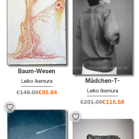
Baum-Wesen
Mädchen-T-
Leiko Ikemura
Leiko Ikemura
€
148.00
€
85.84
€
201.00
€
116.58