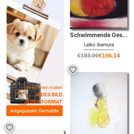
Leiko Ikemura und verleihen Sie Ihrem Zuhause eine
künstlerische Note, die sowohl anregend als auch
beruhigend wirkt.
Schwimmende Gesichts
Leiko Ikemura
€
183.00
€
106.14
Wir können malen
JEDES BILD
JEDES FORMAT
Angepasste Gemälde