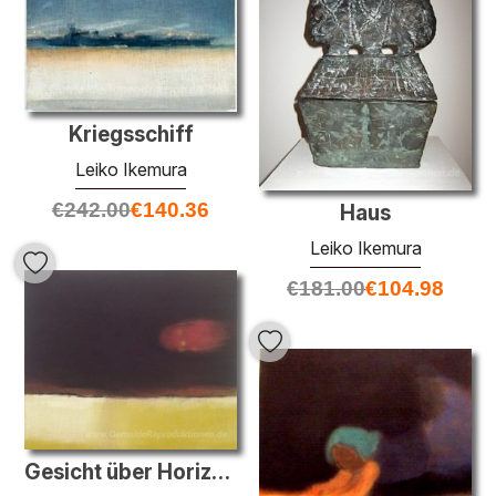
Kriegsschiff
Leiko Ikemura
€
242.00
€
140.36
Haus
Leiko Ikemura
€
181.00
€
104.98
Gesicht über Horizont