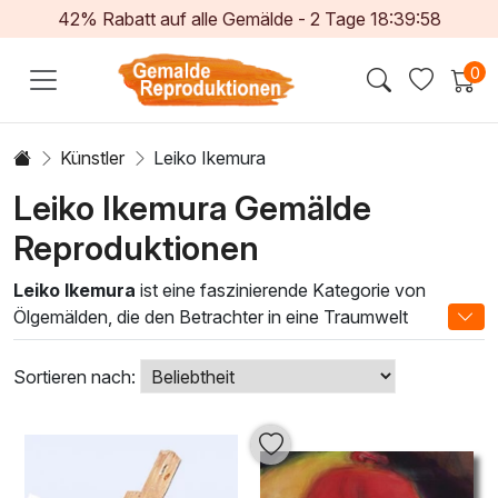
42% Rabatt auf alle Gemälde -
2
Tage
18:39:58
0
Künstler
Leiko Ikemura
Leiko Ikemura Gemälde
Reproduktionen
Leiko Ikemura
ist eine faszinierende Kategorie von
Ölgemälden, die den Betrachter in eine Traumwelt
zwischen Abstraktion und Figuration entführt. Ikemuras
Werke sind geprägt von einer einzigartigen Verbindung aus
Sortieren nach:
Farbe und Form, wobei sie oft Erinnerungen an Natur und
Spiritualität aufruft. Ihre sanften, aber kraftvollen Farbtöne
schaffen eine Atmosphäre von Harmonie und
Geborgenheit, ideal für jeden Raum.