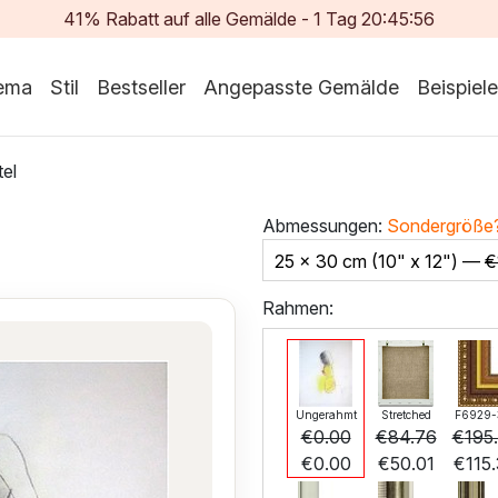
41% Rabatt auf alle Gemälde -
1
Tag
20:45:54
ema
Stil
Bestseller
Angepasste Gemälde
Beispiele
tel
Abmessungen:
Sondergröße
25 x 30 cm (10" x 12") —
€
Rahmen:
Ungerahmt
Stretched
F6929-
€
0.00
€
84.76
€
195
€
0.00
€
50.01
€
115