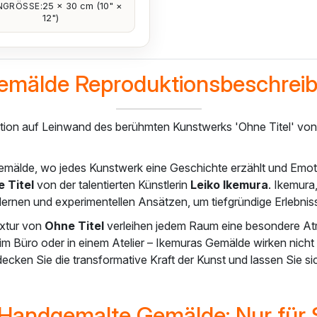
25 × 30 cm (10" ×
GRÖSSE:
12")
emälde Reproduktionsbeschrei
ktion auf Leinwand des berühmten Kunstwerks 'Ohne Titel' vo
emälde, wo jedes Kunstwerk eine Geschichte erzählt und Emotio
 Titel
von der talentierten Künstlerin
Leiko Ikemura
. Ikemura,
odernen und experimentellen Ansätzen, um tiefgründige Erlebnis
Textur von
Ohne Titel
verleihen jedem Raum eine besondere Atm
Büro oder in einem Atelier – Ikemuras Gemälde wirken nicht n
ecken Sie die transformative Kraft der Kunst und lassen Sie 
andgemalte Gemälde: Nur für S