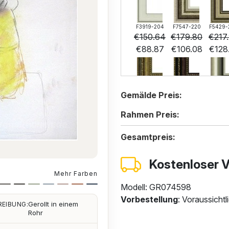
F3919-204
F7547-220
F5429-
€
150.64
€
179.80
€
217
€
88.87
€
106.08
€
128
F7034-298
F7034-296
F6731-
Gemälde Preis:
€
210.02
€
210.02
€
210
€
123.91
€
123.91
€
123
Rahmen Preis:
Gesamtpreis:
F5130-
Kostenloser 
€
218
Mehr Farben
€
128
Modell: GR074598
Vorbestellung
: Voraussicht
Gerollt in einem
EIBUNG:
Rohr