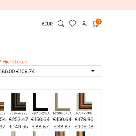
0
€
EUR
?
Hier klicken
186.00
€
109.74
302
F6944-296
F2018-218A
F2018-376A
F7547-318
.54
€
253.47
€
150.64
€
150.64
€
179.80
.37
€
149.55
€
88.87
€
88.87
€
106.08