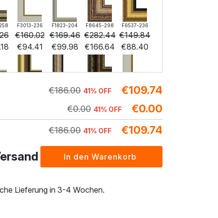
258
F3013-236
F1823-204
F8645-298
F6537-236
.26
€
160.02
€
169.46
€
282.44
€
149.84
.18
€
94.41
€
99.98
€
166.64
€
88.40
€
109.74
224
F6731-226
F4827-234
F8645-296
F4613-236
€
186.00
41% OFF
.02
€
210.02
€
199.13
€
194.79
€
151.28
€
0.00
.91
€
123.91
€
117.49
€
0.00
€
114.92
€
89.26
41% OFF
€
109.74
€
186.00
41% OFF
204
F6035-220
F2833-204
Versand
.11
€
196.33
€
179.60
.69
€
115.84
€
105.97
liche Lieferung in 3-4 Wochen.