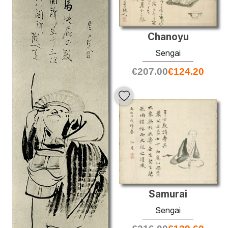
Chanoyu
Sengai
€
207.00
€
124.20
Samurai
Sengai