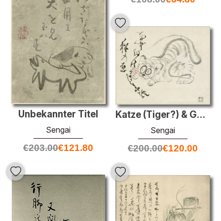
Unbekannter Titel
Katze (Tiger?) & Gedicht
Sengai
Sengai
€
203.00
€
121.80
€
200.00
€
120.00