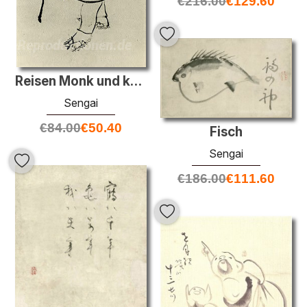
€
216.00
€
129.60
Reisen Monk und kyoku
Sengai
€
84.00
€
50.40
Fisch
Sengai
€
186.00
€
111.60