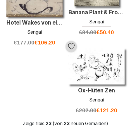
Banana Plant & Frog & Haiku
Sengai
Hotei Wakes von einem Nap
Sengai
€
84.00
€
50.40
€
177.00
€
106.20
Ox-Hüten Zen
Sengai
€
202.00
€
121.20
Zeige
1
bis
23
(von
23
neuen Gemälden)