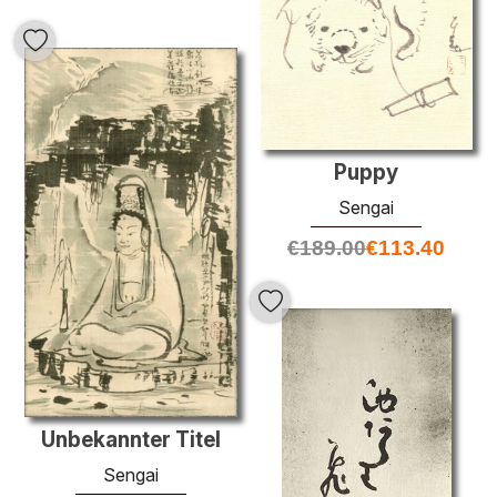
Puppy
Sengai
€
189.00
€
113.40
Unbekannter Titel
Sengai