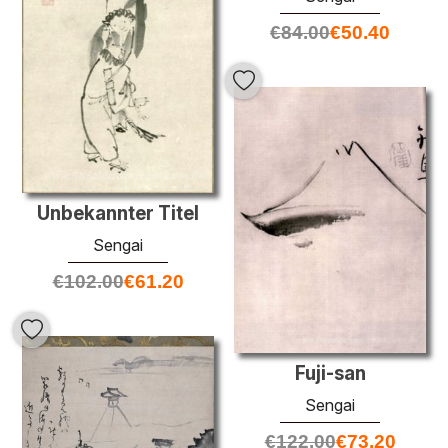
€
84.00
€
50.40
Unbekannter Titel
Sengai
€
102.00
€
61.20
Fuji-san
Sengai
€
122.00
€
73.20