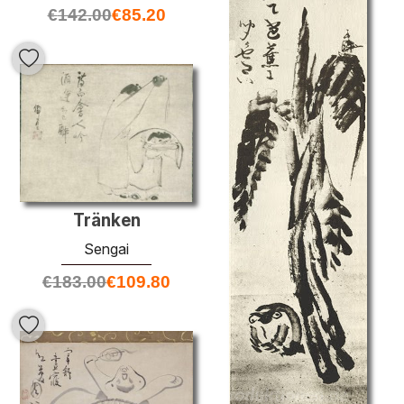
€
142.00
€
85.20
Tränken
Sengai
€
183.00
€
109.80