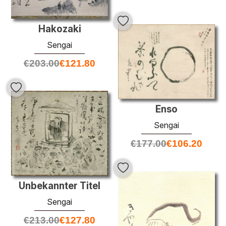
Hakozaki
Sengai
€
203.00
€
121.80
Enso
Sengai
€
177.00
€
106.20
Unbekannter Titel
Sengai
€
213.00
€
127.80