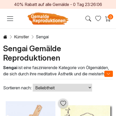
40% Rabatt auf alle Gemälde -
0
Tag
23:26:05
0
Künstler
Sengai
Sengai Gemälde
Reproduktionen
Sengai
ist eine faszinierende Kategorie von Ölgemälden,
die sich durch ihre meditative Ästhetik und die meisterhafte
Anwendung traditioneller Techniken auszeichnet. Diese
Kunstwerke ziehen den Betrachter in eine Welt der Ruhe
Sortieren nach:
und Reflexion, in der die harmonische Komposition von
Formen und Farben zur inneren Einkehr einlädt. Inspiriert
von der Zen-Kunst und der japanischen
Landschaftsmalerei, verkörpern unsere Sengai-Gemälde