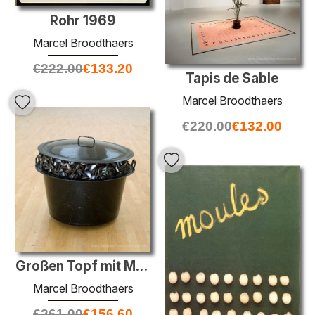
Rohr 1969
Marcel Broodthaers
€
222.00
€
133.20
Tapis de Sable
Marcel Broodthaers
€
220.00
€
132.00
Großen Topf mit Muscheln
Marcel Broodthaers
€
261.00
€
156.60