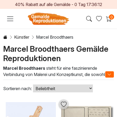
40% Rabatt auf alle Gemälde -
0
Tag
17:36:11
0
Künstler
Marcel Broodthaers
Marcel Broodthaers Gemälde
Reproduktionen
Marcel Broodthaers
steht für eine faszinierende
Verbindung von Malerei und Konzeptkunst, die sowohl
Kunstliebhaber als auch Sammler begeistern wird. Seine
Ölgemälde sind nicht nur visuelle Ausdrucksformen,
Sortieren nach:
sondern auch tiefgründige Reflexionen über Sprache,
Kultur und Identität. Mit einer einzigartigen Kombination aus
großflächigen Farbformen und subtilen Details vermittelt
Broodthaers eine künstlerische Atmosphäre, die jeden