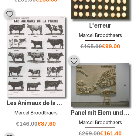
L'erreur
Marcel Broodthaers
€
165.00
€
99.00
Les Animaux de la Ferme
Panel mit Eiern und Hocker
Marcel Broodthaers
Marcel Broodthaers
€
146.00
€
87.60
€
269.00
€
161.40