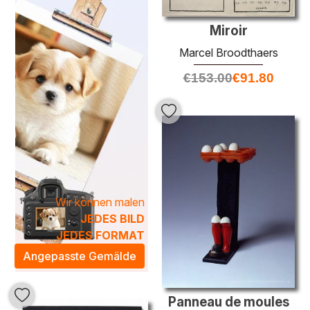
Raum aufwertet.
Marcel Broodthaers nicht nur Kunst, sondern auch eine
Miroir
Geschichte in Ihr Zuhause – perfektioniert für die
Marcel Broodthaers
Verschönerung Ihres Wohn- oder Arbeitsraums. Lassen
Sie sich inspirieren von der zeitlosen Eleganz und dem
€
153.00
€
91.80
intellektuellen Reiz dieser außergewöhnlichen Kunstwerke.
Wir können malen
JEDES BILD
JEDES FORMAT
Angepasste Gemälde
Panneau de moules