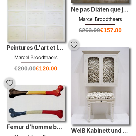
Ne pas Diäten que je ne l'ai pas dit - Le Perroquet
Marcel Broodthaers
€
263.00
€
157.80
Peintures (L'art et les mots)
Marcel Broodthaers
€
200.00
€
120.00
Femur d'homme belge & fémur de la femme francaise
Weiß Kabinett und White Table