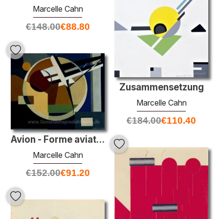
Marcelle Cahn
€
148.00
€
88.80
Zusammensetzung
Marcelle Cahn
€
184.00
€
110.40
Avion - Forme aviatique
Marcelle Cahn
€
152.00
€
91.20