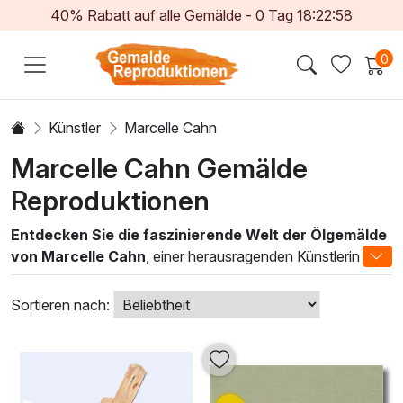
40% Rabatt auf alle Gemälde -
0
Tag
18:22:56
0
Künstler
Marcelle Cahn
Marcelle Cahn Gemälde
Reproduktionen
Entdecken Sie die faszinierende Welt der Ölgemälde
von Marcelle Cahn
, einer herausragenden Künstlerin des
20. Jahrhunderts. Ihre Werke sind nicht nur eine Hommage
an die Ästhetik des Impressionismus und der modernen
Sortieren nach:
Abstraktion, sondern auch eine tiefgründige Reflexion über
Licht, Farbe und Form. Jedes Gemälde verkörpert die
Meisterschaft der klassischen Ölmalerei, wobei Cahn
technisches Können und kreative Intuition in harmonischer