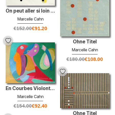
On peut aller si loin ... d'ici
Marcelle Cahn
€
152.00
€
91.20
Ohne Titel
Marcelle Cahn
€
180.00
€
108.00
En Courbes Violontes
Marcelle Cahn
€
154.00
€
92.40
Ohne Titel