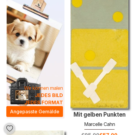
Einheit vereint.
Die einzigartigen Farbpaletten und dynamischen
Kompositionen von Marcelle Cahn schaffen eine
kunstvolle Atmosphäre, die jeden Raum aufwertet. Ihre
Werke laden dazu ein, die eigene Umgebung neu zu
definieren und laden Betrachter dazu ein, in die emotionale
Tiefe der Kunst einzutauchen.
Bringen Sie mit den
Ölgemälden von Marcelle Cahn künstlerische
Eleganz und inspirierende Akzente in Ihr Zuhause
–
eine Investition in zeitlose Schönheit und kulturellen
Reichtum.
Wir können malen
JEDES BILD
JEDES FORMAT
Angepasste Gemälde
Mit gelben Punkten
Marcelle Cahn