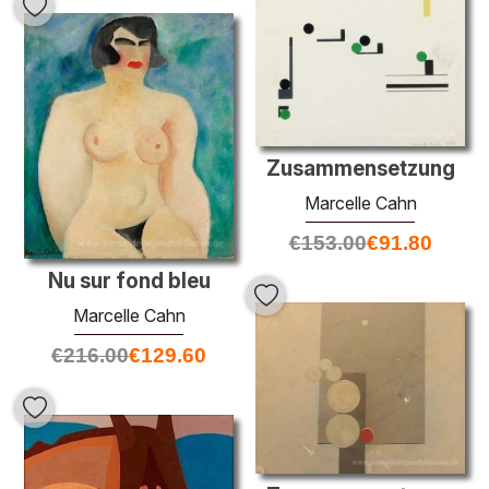
Zusammensetzung
Marcelle Cahn
€
153.00
€
91.80
Nu sur fond bleu
Marcelle Cahn
€
216.00
€
129.60