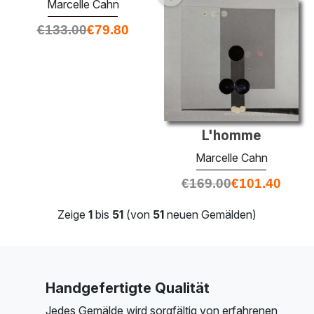
Marcelle Cahn
€
133.00
€
79.80
L'homme
Marcelle Cahn
€
169.00
€
101.40
Zeige
1
bis
51
(von
51
neuen Gemälden)
Handgefertigte Qualität
Jedes Gemälde wird sorgfältig von erfahrenen