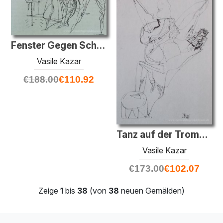
Fenster Gegen Schlaflosigkeit (4)
Vasile Kazar
€
188.00
€
110.92
Tanz auf der Trommel
Vasile Kazar
€
173.00
€
102.07
Zeige
1
bis
38
(von
38
neuen Gemälden)