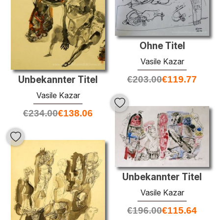
Ohne Titel
Vasile Kazar
Unbekannter Titel
€
203.00
€
119.77
Vasile Kazar
€
234.00
€
138.06
Unbekannter Titel
Vasile Kazar
€
196.00
€
115.64