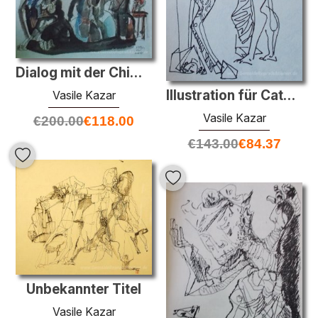
Dialog mit der Chimera
Illustration für Catul der Gedichte
Vasile Kazar
Vasile Kazar
€
200.00
€
118.00
€
143.00
€
84.37
Unbekannter Titel
Vasile Kazar