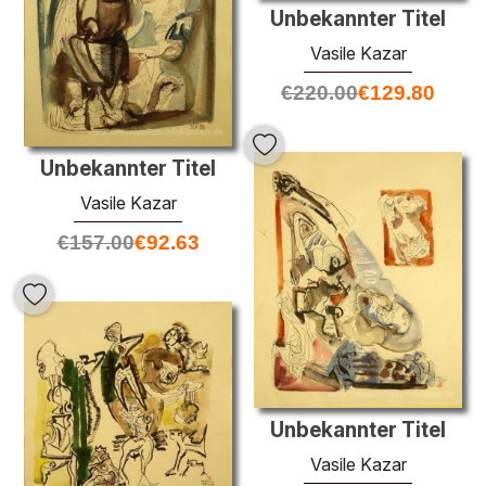
Unbekannter Titel
Vasile Kazar
€
220.00
€
129.80
Unbekannter Titel
Vasile Kazar
€
157.00
€
92.63
Unbekannter Titel
Vasile Kazar