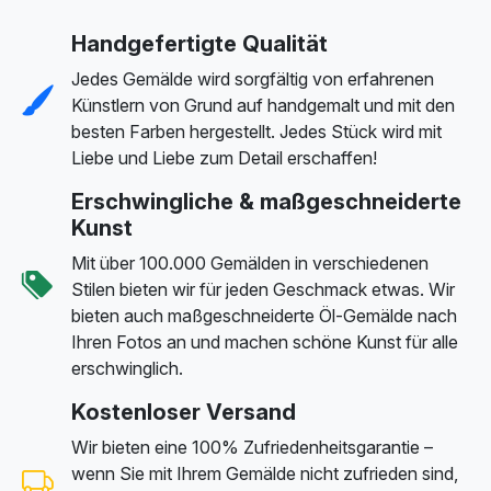
Handgefertigte Qualität
Jedes Gemälde wird sorgfältig von erfahrenen
Künstlern von Grund auf handgemalt und mit den
besten Farben hergestellt. Jedes Stück wird mit
Liebe und Liebe zum Detail erschaffen!
Erschwingliche & maßgeschneiderte
Kunst
Mit über 100.000 Gemälden in verschiedenen
Stilen bieten wir für jeden Geschmack etwas. Wir
bieten auch maßgeschneiderte Öl-Gemälde nach
Ihren Fotos an und machen schöne Kunst für alle
erschwinglich.
Kostenloser Versand
Wir bieten eine 100% Zufriedenheitsgarantie –
wenn Sie mit Ihrem Gemälde nicht zufrieden sind,