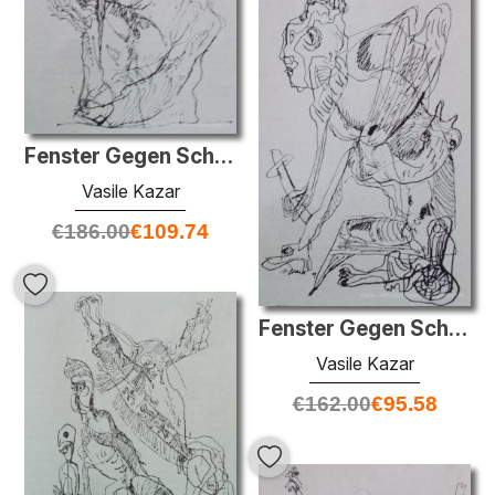
Fenster Gegen Schlaflosigkeit (5)
Vasile Kazar
€
186.00
€
109.74
Fenster Gegen Schlaflosigkeit (3)
Vasile Kazar
€
162.00
€
95.58