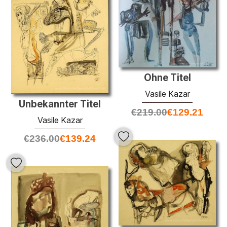
Ohne Titel
Vasile Kazar
Unbekannter Titel
€
219.00
€
129.21
Vasile Kazar
€
236.00
€
139.24