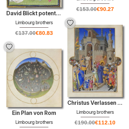
€
153.00
€
90.27
David Blickt potentielle Verkündigung der Apostel
Limbourg brothers
€
137.00
€
80.83
Christus Verlassen der Praetorium
Limbourg brothers
Ein Plan von Rom
Limbourg brothers
€
190.00
€
112.10