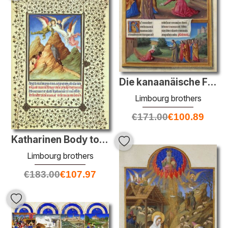
Die kanaanäische Frau
Limbourg brothers
€
171.00
€
100.89
Katharinen Body to Mt. Carried Sinai
Limbourg brothers
€
183.00
€
107.97