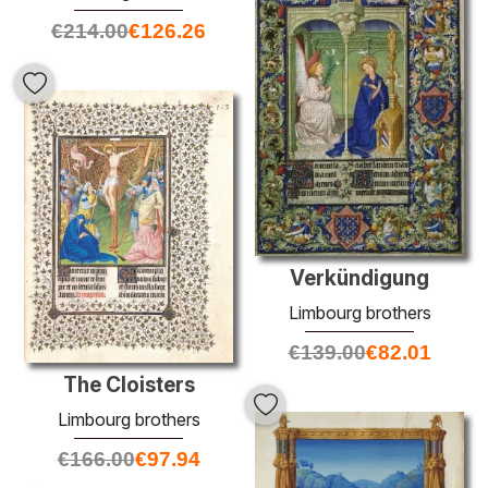
€
214.00
€
126.26
Verkündigung
Limbourg brothers
€
139.00
€
82.01
The Cloisters
Limbourg brothers
€
166.00
€
97.94