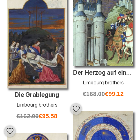
Der Herzog auf einer Reise
Limbourg brothers
€
168.00
€
99.12
Die Grablegung
Limbourg brothers
€
162.00
€
95.58