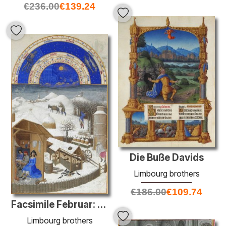
€
236.00
€
139.24
Die Buße Davids
Limbourg brothers
€
186.00
€
109.74
Facsimile Februar: Hof-Szene mit Bauern
Limbourg brothers