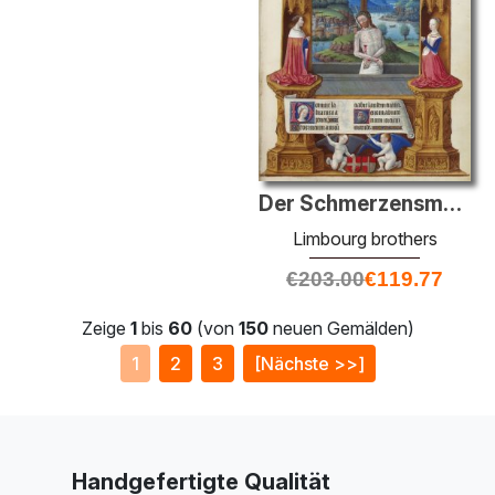
Der Schmerzensmann
Limbourg brothers
€
203.00
€
119.77
Zeige
1
bis
60
(von
150
neuen Gemälden)
1
2
3
[Nächste >>]
Handgefertigte Qualität