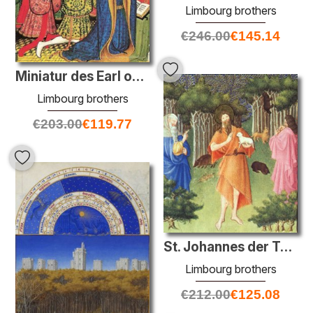
Limbourg brothers
€
246.00
€
145.14
Miniatur des Earl of Westmorland mit seiner zwölf Kinder
Limbourg brothers
€
203.00
€
119.77
St. Johannes der Täufer in der Wüste
Limbourg brothers
€
212.00
€
125.08