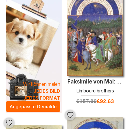
sondern zeitlose Erzählungen, die die Schönheit und den
reichen Erbe ihrer Epoche verkörpern.
Ein
Limbourg Brothers
Ölgemälde bereichert jeden Raum
und verwandelt Ihre Wohnumgebung in eine inspirierende
Oase voller Kreativität und Eleganz. Durch den Einsatz von
kräftigen Farben und feinen Pinselstrichen ziehen die
Gemälde den Betrachter in eine andere Zeit, wobei sie eine
künstlerische Atmosphäre schaffen, die jeden Raum
aufwertet. Erleben Sie die Magie dieser Meisterwerke und
lassen Sie Ihr Zuhause mit einem Hauch von
Geschichtsträchtigkeit erstrahlen.
Faksimile von Mai: Wir feiern Maifeiertag der Nähe der Stadt Rio
Wir können malen
Limbourg brothers
JEDES BILD
JEDES FORMAT
€
157.00
€
92.63
Angepasste Gemälde