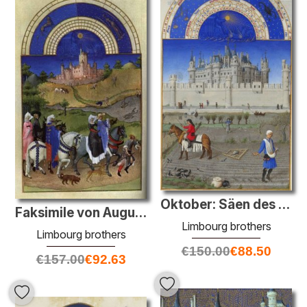
Oktober: Säen des Wintergetreide
Faksimile von August: Hawking
Limbourg brothers
Limbourg brothers
€
150.00
€
88.50
€
157.00
€
92.63