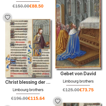
€
150.00
€
88.50
Gebet von David
Limbourg brothers
Christ blessing der Welt
€
125.00
€
73.75
Limbourg brothers
€
196.00
€
115.64