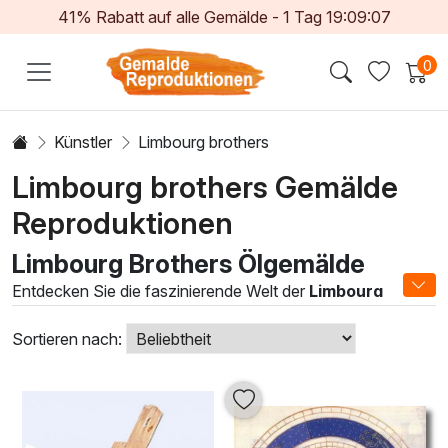
41% Rabatt auf alle Gemälde -
1
Tag
19:09:04
0
Künstler
Limbourg brothers
Limbourg brothers Gemälde
Reproduktionen
Limbourg Brothers Ölgemälde
Entdecken Sie die faszinierende Welt der
Limbourg
Brothers
, deren meisterhafte Ölgemälde ein blendendes
Zusammenspiel aus Detailverliebtheit und historischer
Sortieren nach:
Tiefe verkörpern. Diese Künstler des 15. Jahrhunderts sind
bekannt für ihre einzigartigen Techniken, die verschiedene
Stilelemente kombinieren und eine lebendige Atmosphäre
schaffen. Ihre Werke sind nicht nur Kunst für die Wand,