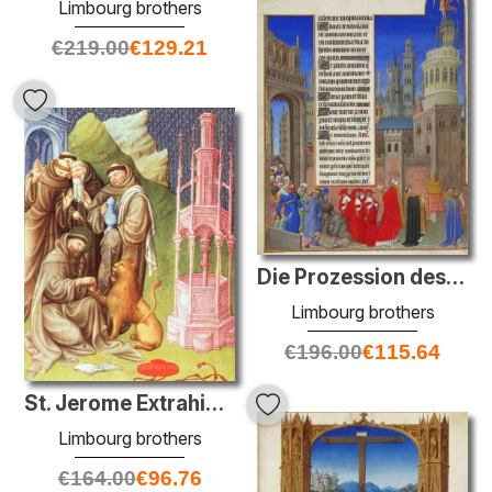
Limbourg brothers
€
219.00
€
129.21
Die Prozession des Heiligen Gregor
Limbourg brothers
€
196.00
€
115.64
St. Jerome Extrahieren einer Thorn
Limbourg brothers
€
164.00
€
96.76