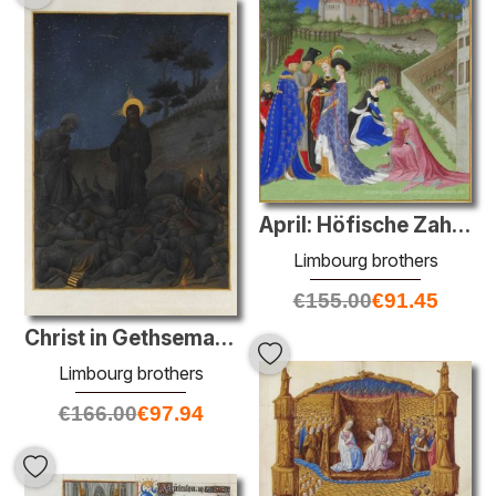
April: Höfische Zahlen im Schlosspark
Limbourg brothers
€
155.00
€
91.45
Christ in Gethsemane
Limbourg brothers
€
166.00
€
97.94