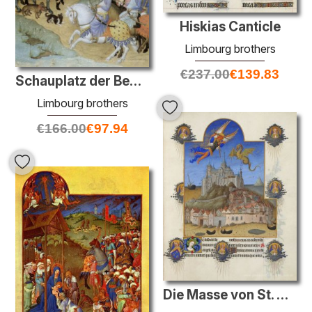
Hiskias Canticle
Limbourg brothers
€
237.00
€
139.83
Schauplatz der Begegnung mit dem Heiligen Drei Könige
Limbourg brothers
€
166.00
€
97.94
Die Masse von St. Michael