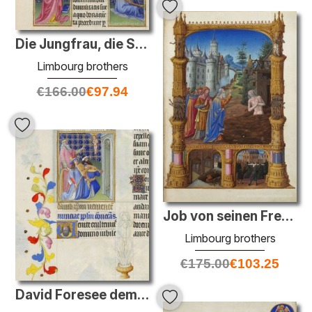
Die Jungfrau, die Sibylle und dem Kaiser Augustus
Limbourg brothers
€
166.00
€
97.94
Job von seinen Freunden verspottet
Limbourg brothers
€
175.00
€
103.25
David Foresee dem Kommen Christi