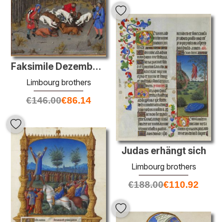
Faksimile Dezember: Jagd auf Wildschweine
Limbourg brothers
€
146.00
€
86.14
Judas erhängt sich
Limbourg brothers
€
188.00
€
110.92