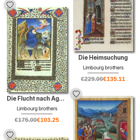
Die Heimsuchung
Limbourg brothers
€
229.00
€
135.11
Die Flucht nach Ägypten
Limbourg brothers
€
175.00
€
103.25