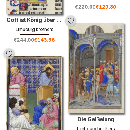
€
220.00
€
129.80
Gott ist König über die ganze Erde
Limbourg brothers
€
244.00
€
143.96
Die Geißelung
Limbourg brothers