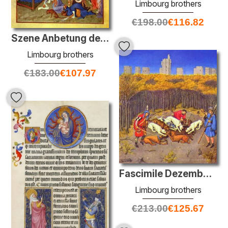
Limbourg brothers
€
198.00
€
116.82
Szene Anbetung der Könige
Limbourg brothers
€
183.00
€
107.97
Fascimile Dezember: Jagd auf Wildschweine
Limbourg brothers
€
213.00
€
125.67