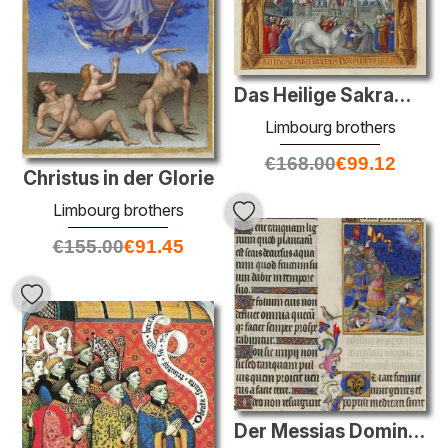
Das Heilige Sakrament [der Eucharistie]
Limbourg brothers
€
168.00
€
99.12
Christus in der Glorie
Limbourg brothers
€
155.00
€
91.45
Der Messias Dominions