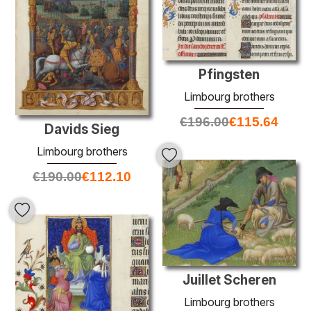
Pfingsten
Limbourg brothers
€
196.00
€
115.64
Davids Sieg
Limbourg brothers
€
190.00
€
112.10
Juillet Scheren
Limbourg brothers