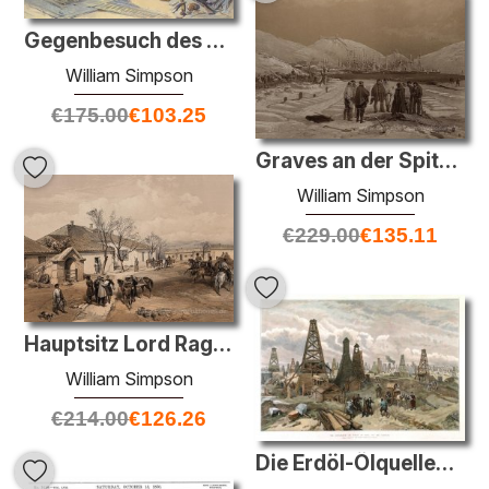
Gegenbesuch des Vizekönigs zu Maharaja von Kaschmir
William Simpson
€
175.00
€
103.25
Graves an der Spitze Hafen von Balaklawa
William Simpson
€
229.00
€
135.11
Hauptsitz Lord Raglan die bei Khutor-Karagatsch
William Simpson
€
214.00
€
126.26
Die Erdöl-Ölquellen in Baku am Kaspischen