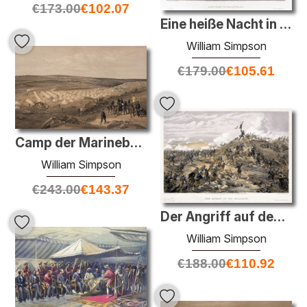
€
173.00
€
102.07
Eine heiße Nacht in den Batterien
William Simpson
€
179.00
€
105.61
Camp der Marinebrigade, vor Sewastopol
William Simpson
€
243.00
€
143.37
Der Angriff auf dem Malakoff
William Simpson
€
188.00
€
110.92