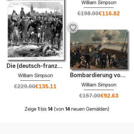
William Simpson
€
198.00
€
116.82
Die (deutsch-französischen) War: Fall of Strasbourg - Abfahrt vo
Bombardierung von Bomarsund
William Simpson
William Simpson
€
229.00
€
135.11
€
157.00
€
92.63
Zeige
1
bis
14
(von
14
neuen Gemälden)