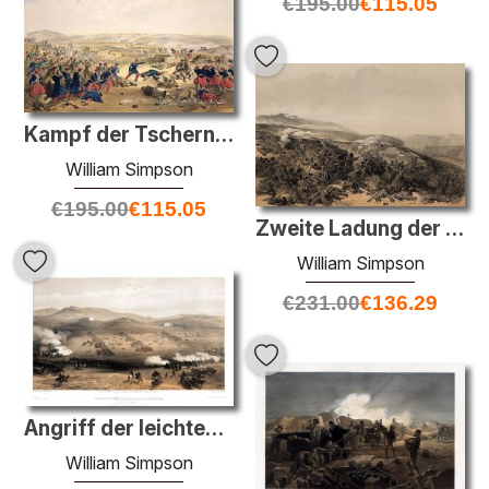
€
195.00
€
115.05
Kampf der Tschernaja, 16. August 1855
William Simpson
€
195.00
€
115.05
Zweite Ladung der Wachen (Schlacht von Inkerman)
William Simpson
€
231.00
€
136.29
Angriff der leichten Kavallerie-Brigade, 25. Oktober 1854, unter
William Simpson