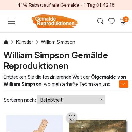
41% Rabatt auf alle Gemälde -
1
Tag
01:42:18
0
Künstler
William Simpson
William Simpson Gemälde
Reproduktionen
Entdecken Sie die faszinierende Welt der
Ölgemälde von
William Simpson
, wo meisterhafte Techniken und
emotionale Ausdruckskraft in vollendeter Harmonie
zusammentreffen. Simpson, bekannt für seine
Sortieren nach:
tiefgründigen Landschaften und beeindruckenden Porträts,
verwendet traditionelle Ölmalerei, um lebendige Szenen zu
schaffen, die sowohl die Fantasie anregen als auch zum
Nachdenken einladen. Jedes Kunstwerk ist ein Ausdruck