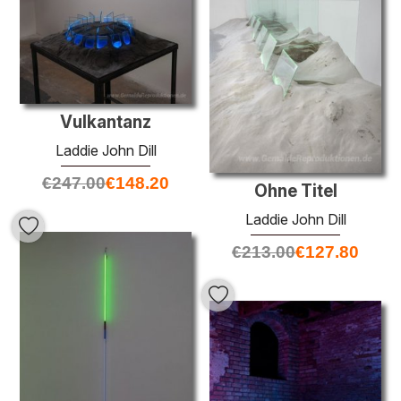
Vulkantanz
Laddie John Dill
€
247.00
€
148.20
Ohne Titel
Laddie John Dill
€
213.00
€
127.80