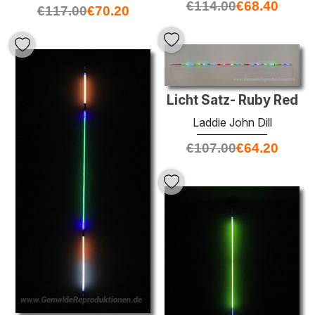
€
114.00
€
68.40
€
117.00
€
70.20
Licht Satz- Ruby Red
Laddie John Dill
€
107.00
€
64.20