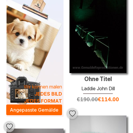
verleiht. Jedes Stück erzählt eine eigene Geschichte und
ist ein ideales Highlight für jede Kunstsammlung.
Laddie John Dill und verwandeln Sie Ihr Zuhause in einen
Ort der Kreativität und des Stils.
Ohne Titel
Wir können malen
Laddie John Dill
JEDES BILD
€
190.00
€
114.00
JEDES FORMAT
Angepasste Gemälde