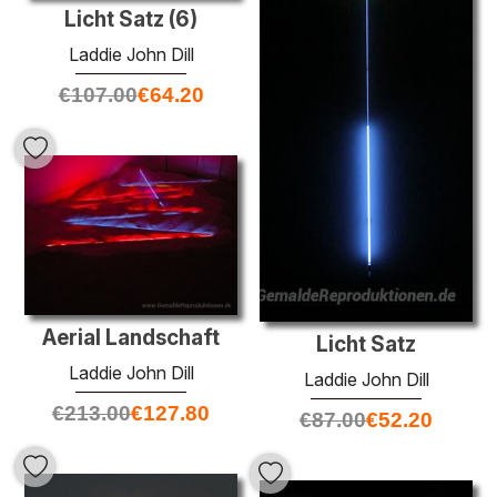
Licht Satz (6)
Laddie John Dill
€
107.00
€
64.20
Aerial Landschaft
Licht Satz
Laddie John Dill
Laddie John Dill
€
213.00
€
127.80
€
87.00
€
52.20