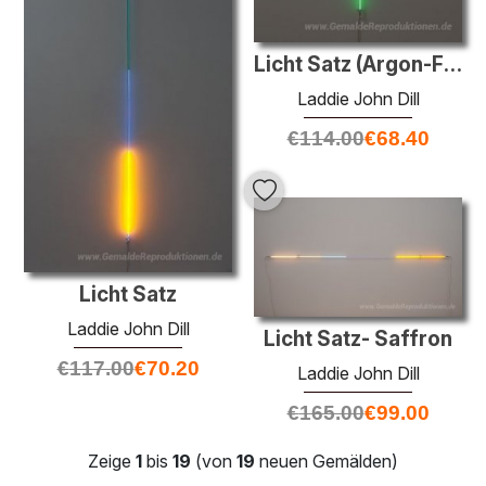
Licht Satz (Argon-Fluss)
Laddie John Dill
€
114.00
€
68.40
Licht Satz
Laddie John Dill
Licht Satz- Saffron
€
117.00
€
70.20
Laddie John Dill
€
165.00
€
99.00
Zeige
1
bis
19
(von
19
neuen Gemälden)