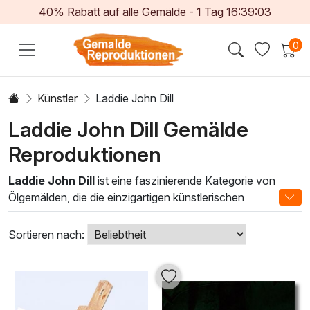
40% Rabatt auf alle Gemälde -
1
Tag
16:39:02
0
Künstler
Laddie John Dill
Laddie John Dill Gemälde
Reproduktionen
Laddie John Dill
ist eine faszinierende Kategorie von
Ölgemälden, die die einzigartigen künstlerischen
Fähigkeiten des renommierten Künstlers widerspiegelt. Mit
einem außergewöhnlichen Gespür für Licht und Farbe
Sortieren nach:
entstehen Werke, die den Betrachter in eine Welt voller
Emotionen und tiefgründiger Sinneseindrücke entführen.
Dill kombiniert traditionelle Maltechniken mit modernen
Elementen, was seinen Gemälden eine zeitlose Eleganz