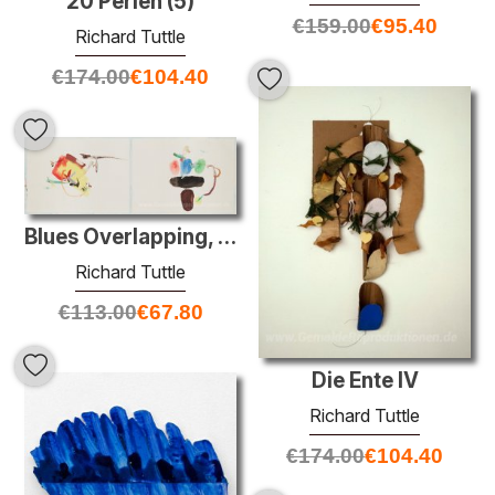
20 Perlen (5)
€
159.00
€
95.40
Richard Tuttle
€
174.00
€
104.40
Blues Overlapping, No. 3
Richard Tuttle
€
113.00
€
67.80
Die Ente IV
Richard Tuttle
€
174.00
€
104.40