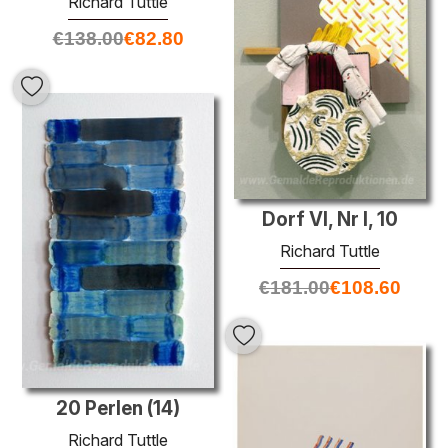
Richard Tuttle
€
138.00
€
82.80
Dorf VI, Nr I, 10
Richard Tuttle
€
181.00
€
108.60
20 Perlen (14)
Richard Tuttle