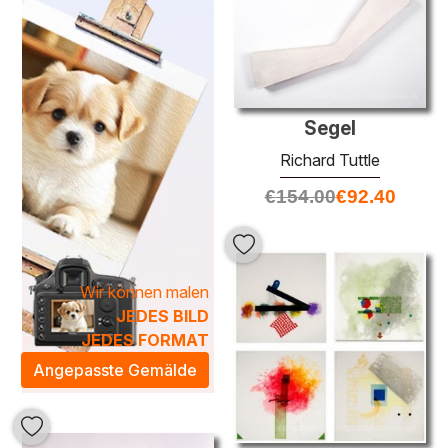
erzählt eine eigene Geschichte und spiegelt die
puristischen Elemente seiner künstlerischen Philosophie
wider.
In unserer
Richard Tuttle
Kategorie finden Sie eine
handverlesene Auswahl an beeindruckenden Ölgemälden,
die nicht nur Ihre Wände schmücken, sondern auch eine
Segel
inspirierende Atmosphäre in jedem Raum schaffen. Diese
Richard Tuttle
Kunstwerke sind perfekt geeignet, um in modernen Wohn-
€
154.00
€
92.40
oder Arbeitsräumen einen Hauch von Eleganz und
Kreativität zu verbreiten. Entdecken Sie die
zeitgenössische Kunst von Richard Tuttle und bereichern
Sie Ihr Zuhause mit einzigartigen Meisterwerken, die zum
Wir können malen
Nachdenken anregen.
JEDES BILD
JEDES FORMAT
Angepasste Gemälde