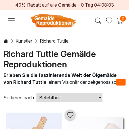
40% Rabatt auf alle Gemälde -
0
Tag
04:08:02
0
Künstler
Richard Tuttle
Richard Tuttle Gemälde
Reproduktionen
Erleben Sie die faszinierende Welt der Ölgemälde
von Richard Tuttle
, einem Visionär der zeitgenössischen
Kunst. Seine Werke zeichnen sich durch subtile
Farbkombinationen und außergewöhnliche Texturen aus,
Sortieren nach:
die den Betrachter in ihren Bann ziehen. Tuttle kombiniert
traditionelle Maltechniken mit einem modernen,
minimalistischen Ansatz, wodurch seine Kunstwerke ein
Gefühl von Ruhe und Harmonie vermitteln. Jedes Gemälde