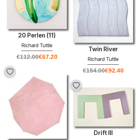
20 Perlen (11)
Richard Tuttle
Twin River
€
112.00
€
67.20
Richard Tuttle
€
154.00
€
92.40
Drift III