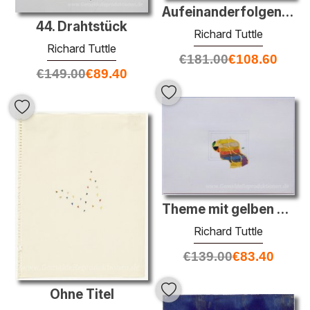
Aufeinanderfolgende Space (für eine senkrechte Wand)
44. Drahtstück
Richard Tuttle
Richard Tuttle
€
181.00
€
108.60
€
149.00
€
89.40
Theme mit gelben und grünen (für eine senkrechte Wand)
Richard Tuttle
€
139.00
€
83.40
Ohne Titel