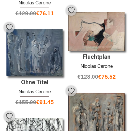
Nicolas Carone
€
129.00
€
76.11
Fluchtplan
Nicolas Carone
€
128.00
€
75.52
Ohne Titel
Nicolas Carone
€
155.00
€
91.45