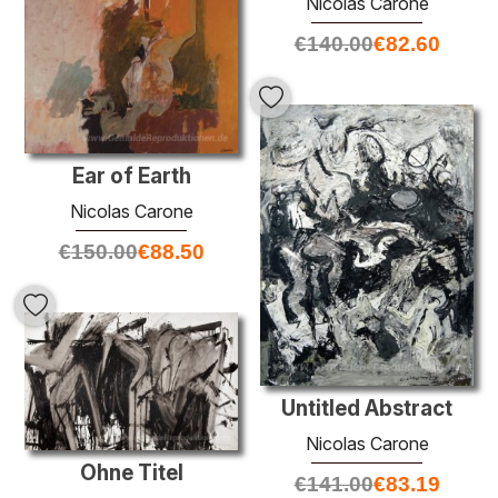
Nicolas Carone
€
140.00
€
82.60
Ear of Earth
Nicolas Carone
€
150.00
€
88.50
Untitled Abstract
Nicolas Carone
Ohne Titel
€
141.00
€
83.19