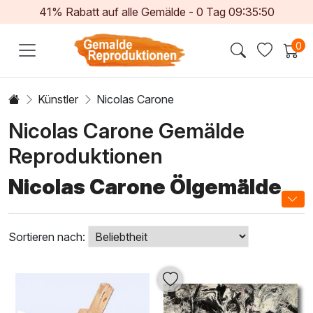
41% Rabatt auf alle Gemälde -
0
Tag
09:35:49
0
Künstler
Nicolas Carone
Nicolas Carone Gemälde
Reproduktionen
Nicolas Carone Ölgemälde
Entdecken Sie die faszinierende Welt der
Nicolas Carone
Ölgemälde
, die durch kräftige Farben, dynamische
Sortieren nach:
Formen und faszinierende Texturen bestechen. Carone,
ein bedeutender amerikanischer Künstler des 20.
Jahrhunderts, vereint Elemente des Expressionismus und
der Abstraktion in seinen Werken. Jedes Gemälde erzählt