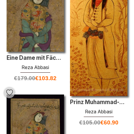
Eine Dame mit Fächer (Detail)
Reza Abbasi
€
179.00
€
103.82
Prinz Muhammad-Beik Georgiens
Reza Abbasi
€
105.00
€
60.90