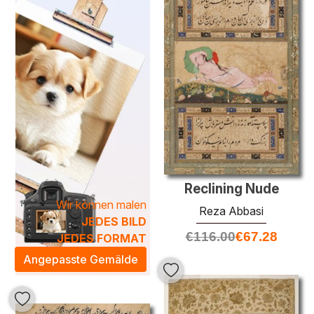
Die
Ölgemälde von Reza Abbasi
zeichnen sich durch
meisterhafte Pinselstriche und eine harmonische
Komposition aus, die sowohl zeitlos als auch modern wirkt.
Jedes Stück ist ein einzigartiges Kunstwerk, das nicht nur
ästhetisch ansprechend ist, sondern auch eine besondere
Tiefe vermittelt. Lassen Sie sich von der künstlerischen
Atmosphäre verzaubern und bereichern Sie Ihr Zuhause
mit einem dieser exklusiven Werke, die sowohl ruhige
Eleganz als auch dynamische Energie ausstrahlen.
Reclining Nude
Wir können malen
Reza Abbasi
JEDES BILD
€
116.00
€
67.28
JEDES FORMAT
Angepasste Gemälde