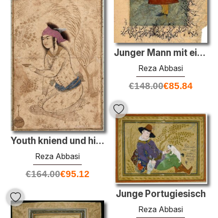
Junger Mann mit einer Flasche und einem Weinbecher
Reza Abbasi
€
148.00
€
85.84
Youth kniend und hielt ihm eine Weinbecher
Reza Abbasi
€
164.00
€
95.12
Junge Portugiesisch
Reza Abbasi