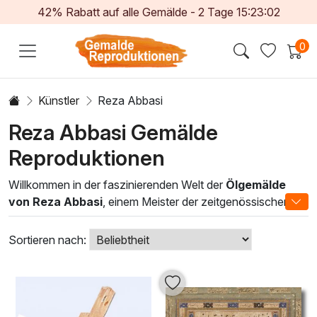
42% Rabatt auf alle Gemälde -
2
Tage
15:23:01
0
Künstler
Reza Abbasi
Reza Abbasi Gemälde
Reproduktionen
Willkommen in der faszinierenden Welt der
Ölgemälde
von Reza Abbasi
, einem Meister der zeitgenössischen
Malerei, der traditionelle Techniken mit modernem Flair
verbindet. Jedes Kunstwerk erzählt eine lebendige
Sortieren nach:
Geschichte und fängt die Essenz von Schönheit und
Emotionen ein. Die lebendigen Farben und feinen Details
der Ölgemälde schaffen eine atmosphärische Kulisse, die
jeden Raum in eine Oase der Inspiration verwandelt.