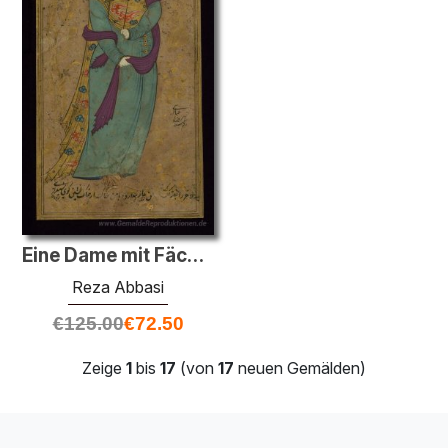
Eine Dame mit Fächer
Reza Abbasi
€
125.00
€
72.50
Zeige
1
bis
17
(von
17
neuen Gemälden)