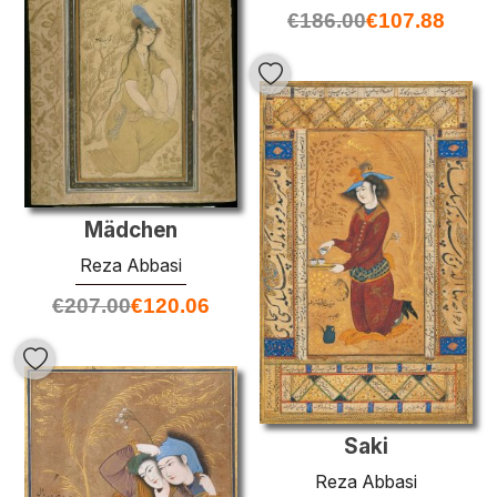
€
186.00
€
107.88
Mädchen
Reza Abbasi
€
207.00
€
120.06
Saki
Reza Abbasi