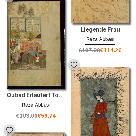
Liegende Frau
Reza Abbasi
€
197.00
€
114.26
Qubad Erläutert Tod vor Kämpfen Barman
Reza Abbasi
€
103.00
€
59.74