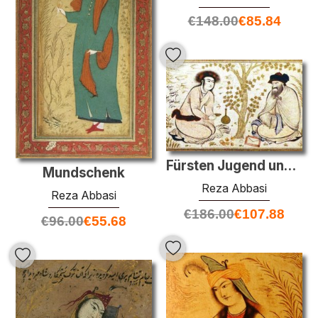
€
148.00
€
85.84
Fürsten Jugend und Derwisch (zugeschrieben)
Mundschenk
Reza Abbasi
Reza Abbasi
€
186.00
€
107.88
€
96.00
€
55.68