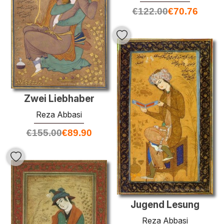
€
122.00
€
70.76
Zwei Liebhaber
Reza Abbasi
€
155.00
€
89.90
Jugend Lesung
Reza Abbasi