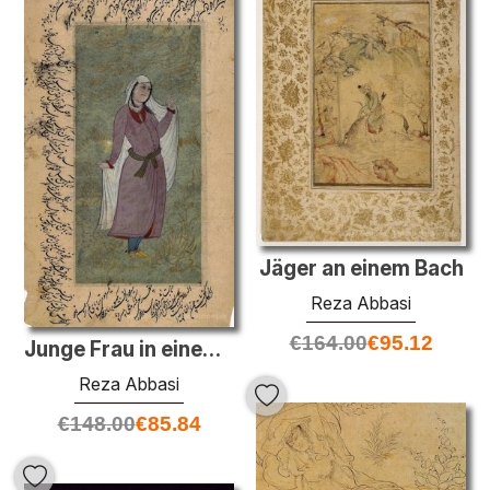
Jäger an einem Bach
Reza Abbasi
€
164.00
€
95.12
Junge Frau in einem verpackung weiß
Reza Abbasi
€
148.00
€
85.84