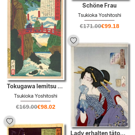
Schöne Frau
Tsukioka Yoshitoshi
€
171.00
€
99.18
Tokugawa Iemitsu und II Naotaka in Nikko
Tsukioka Yoshitoshi
€
169.00
€
98.02
Lady erhalten tätowiert