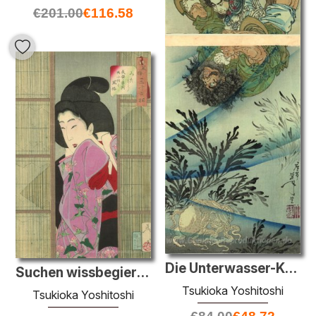
€
201.00
€
116.58
Die Unterwasser-Kampf
Suchen wissbegierige - Fuzoku Sanjuniso
Tsukioka Yoshitoshi
Tsukioka Yoshitoshi