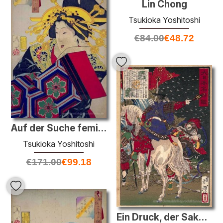
Lin Chong
Tsukioka Yoshitoshi
€
84.00
€
48.72
Auf der Suche feminin - das Aussehen einer "Burg-toppler 'des Te
Tsukioka Yoshitoshi
€
171.00
€
99.18
Ein Druck, der Sakanoue ohne Tamuraro, Kommandeur in der Mitte d