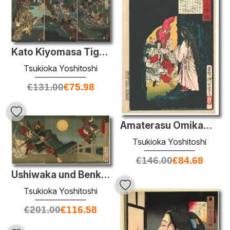
Kato Kiyomasa Tigerjagd in Korea während des Krieges Imjim
Tsukioka Yoshitoshi
€
131.00
€
75.98
Amaterasu Omikami aus der Höhle erscheinen
Tsukioka Yoshitoshi
€
146.00
€
84.68
Ushiwaka und Benkei auf Gojo Brücke Duell
Tsukioka Yoshitoshi
€
201.00
€
116.58