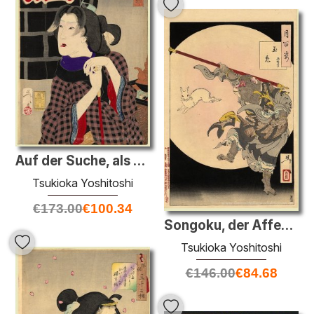
Auf der Suche, als ob jemand zu, um anzukommen ist - Das Aussehe
Tsukioka Yoshitoshi
€
173.00
€
100.34
Songoku, der Affenkönig und die Edelstein Hare vom Mond
Tsukioka Yoshitoshi
€
146.00
€
84.68