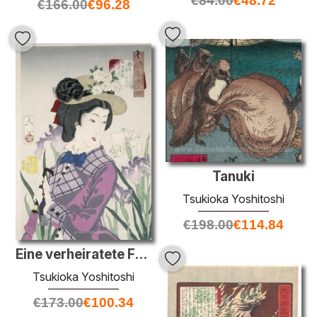
€
84.00
€
48.72
€
166.00
€
96.28
Tanuki
Tsukioka Yoshitoshi
€
198.00
€
114.84
Eine verheiratete Frau in der Meiji-Zeit
Tsukioka Yoshitoshi
€
173.00
€
100.34