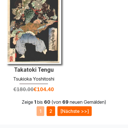
Takatoki Tengu
Tsukioka Yoshitoshi
€
180.00
€
104.40
Zeige
1
bis
60
(von
69
neuen Gemälden)
1
2
[Nächste >>]