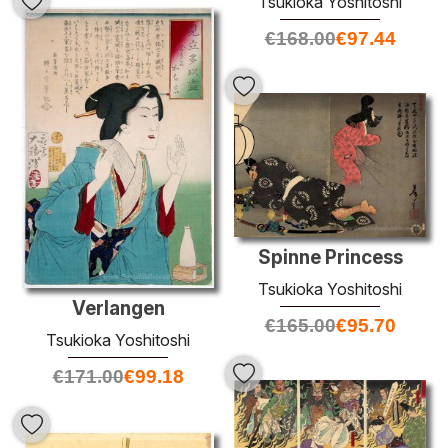
Tsukioka Yoshitoshi
€
168.00
€
97.44
Spinne Princess
Tsukioka Yoshitoshi
Verlangen
€
165.00
€
95.70
Tsukioka Yoshitoshi
€
171.00
€
99.18