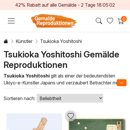
42% Rabatt auf alle Gemälde -
2
Tage
18:05:00
0
Künstler
Tsukioka Yoshitoshi
Tsukioka Yoshitoshi Gemälde
Reproduktionen
Tsukioka Yoshitoshi
gilt als einer der bedeutendsten
Ukiyo-e-Künstler Japans und verzaubert Betrachter mit
seinen einzigartigen Ölgemälden, die die zeitlose Schönheit
und fragilen Emotionen des Lebens einfangen. Seine
Sortieren nach:
Werke sind geprägt von dynamischen Kompositionen,
lebendigen Farben und komplexen Charakterdarstellungen,
die Geschichten von Mythologie, Geschichte und dem
Alltagsleben erzählen. Diese Kunstwerke sind nicht nur