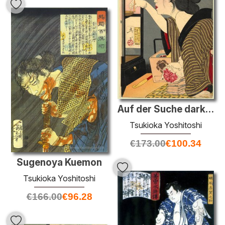
Auf der Suche dark - das Aussehen einer Frau während der Meiji-Z
Tsukioka Yoshitoshi
€
173.00
€
100.34
Sugenoya Kuemon
Tsukioka Yoshitoshi
€
166.00
€
96.28