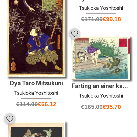
Tsukioka Yoshitoshi
€
171.00
€
99.18
Oya Taro Mitsukuni
Farting an einer kappa am Holzplatz in Fukagawa
Tsukioka Yoshitoshi
Tsukioka Yoshitoshi
€
114.00
€
66.12
€
165.00
€
95.70