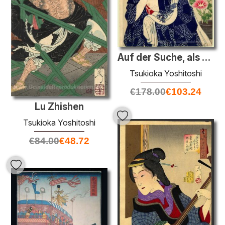
Auf der Suche, als ob sie aufwachen - das Aussehen eines Mädchen
Tsukioka Yoshitoshi
€
178.00
€
103.24
Lu Zhishen
Tsukioka Yoshitoshi
€
84.00
€
48.72