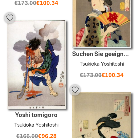
€
173.00
€
100.34
Suchen Sie geeignet - das Aussehen einer Bordell-Geisha des Koka
Tsukioka Yoshitoshi
€
173.00
€
100.34
Yoshi tomigoro
Tsukioka Yoshitoshi
€
166.00
€
96.28