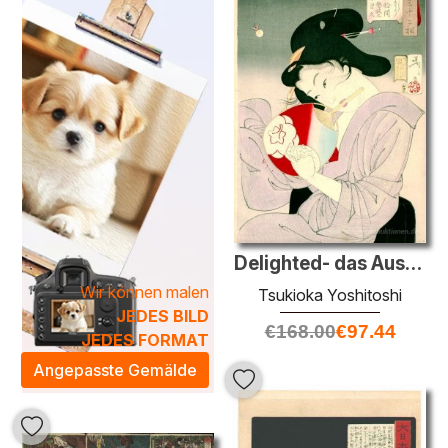
fantastische Wanddekorationen; sie laden auch zur
Reflexion und zum Träumen ein.
Tsukioka Yoshitoshi-Kategorie finden Sie sorgfältig
ausgewählte Ölgemälde, die mit klassischen Techniken und
modernem Verständnis geschaffen wurden. Jedes
Gemälde bringt eine künstlerische Atmosphäre in Ihr
Zuhause und verwandelt jeden Raum in ein kunstvolles
Erlebnis. Tauchen Sie ein in die Welt der japanischen Kultur
und lassen Sie sich von der Pracht und Tiefe dieser
einmaligen Kunstwerke inspirieren, die sowohl Tradition als
auch Innovation verkörpern.
Delighted- das Aussehen einer Geisha Heute während der Meiji-Zei
Wir können malen
Tsukioka Yoshitoshi
JEDES BILD
€
168.00
€
97.44
JEDES FORMAT
Angepasste Gemälde