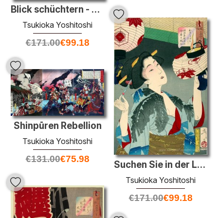
Blick schüchtern - das Aussehen eines jungen Mädchens von der Me
Tsukioka Yoshitoshi
€
171.00
€
99.18
Shinpūren Rebellion
Tsukioka Yoshitoshi
€
131.00
€
75.98
Suchen Sie in der Lage - das Aussehen eines Kyoto-Kellnerin in d
Tsukioka Yoshitoshi
€
171.00
€
99.18