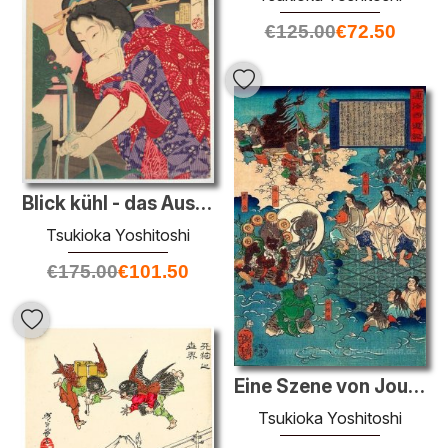
€
125.00
€
72.50
Blick kühl - das Aussehen einer Konkubine des Bunka Era
Tsukioka Yoshitoshi
€
175.00
€
101.50
Eine Szene von Journey to the West
Tsukioka Yoshitoshi