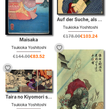
Auf der Suche, als ob sie sich amüsiert - ein Lehrer der Keisei-
Tsukioka Yoshitoshi
€
178.00
€
103.24
Maisaka
Tsukioka Yoshitoshi
€
144.00
€
83.52
Taira no Kiyomori sieht die Schädel seiner Opfer
Tsukioka Yoshitoshi