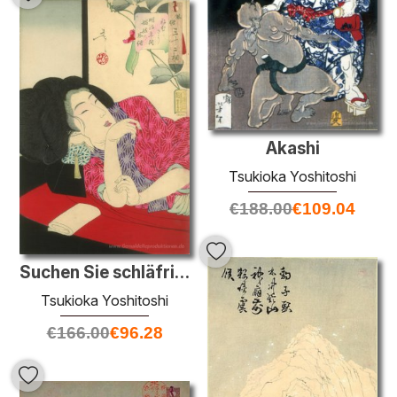
Akashi
Tsukioka Yoshitoshi
€
188.00
€
109.04
Suchen Sie schläfrig - das Aussehen einer Kurtisane von der Meij
Tsukioka Yoshitoshi
€
166.00
€
96.28