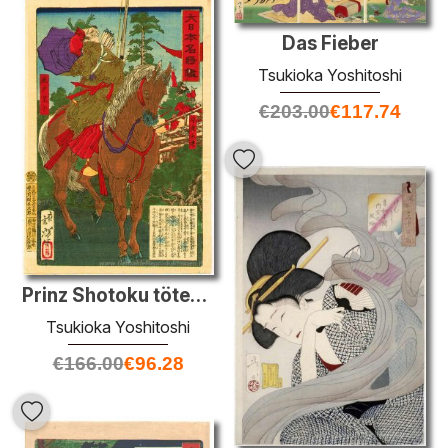
Das Fieber
Tsukioka Yoshitoshi
€
203.00
€
117.74
Prinz Shotoku töten Moriya kein Omuraji wegen Ketzerei
Tsukioka Yoshitoshi
€
166.00
€
96.28