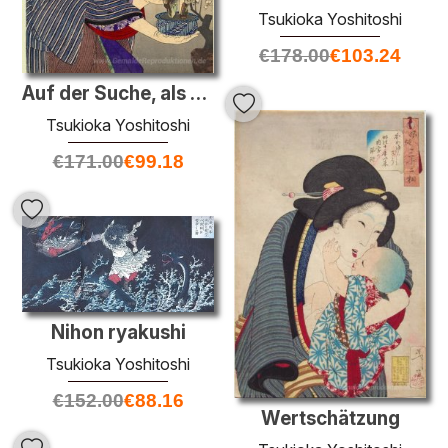
Tsukioka Yoshitoshi
€
178.00
€
103.24
Auf der Suche, als ob sie sich ändern will - das Aussehen einer
Tsukioka Yoshitoshi
€
171.00
€
99.18
Nihon ryakushi
Tsukioka Yoshitoshi
€
152.00
€
88.16
Wertschätzung