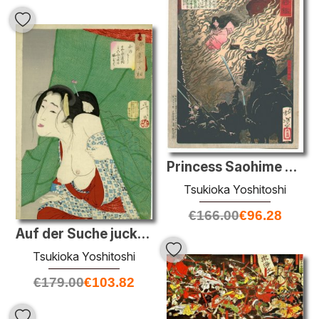
Princess Saohime stirbt im Schloss ihres Bruders
Tsukioka Yoshitoshi
€
166.00
€
96.28
Auf der Suche juckende - das Aussehen einer Kept Woman des Kaei
Tsukioka Yoshitoshi
€
179.00
€
103.82