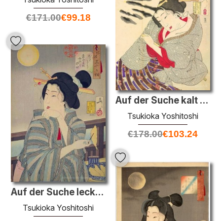
€
171.00
€
99.18
Auf der Suche kalt - das Aussehen einer-Fukagawa-Nakamichi-Geish
Tsukioka Yoshitoshi
€
178.00
€
103.24
Auf der Suche lecker - das Aussehen einer Kurtisane im Kaei Ära
Tsukioka Yoshitoshi