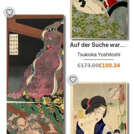
Auf der Suche warmen - das Aussehen einer Stadt Witwe des Kansei
Tsukioka Yoshitoshi
€
173.00
€
100.34