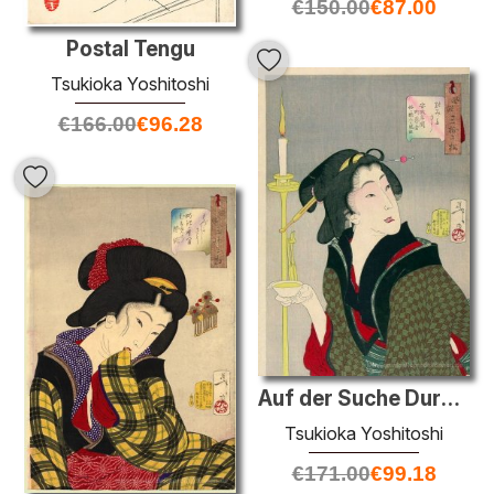
€
150.00
€
87.00
Postal Tengu
Tsukioka Yoshitoshi
€
166.00
€
96.28
Auf der Suche Durst - das Aussehen einer Stadt Geisha, ein Bargi
Tsukioka Yoshitoshi
€
171.00
€
99.18