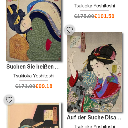
Tsukioka Yoshitoshi
€
175.00
€
101.50
Suchen Sie heißen - das Aussehen einer Hausfrau in der Bunsei Är
Tsukioka Yoshitoshi
€
171.00
€
99.18
Auf der Suche Disagreeable - das Aussehen einer jungen Dame von
Tsukioka Yoshitoshi