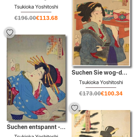
Tsukioka Yoshitoshi
€
196.00
€
113.68
Suchen Sie wog-down - das Aussehen einer Kellnerin in Fukagawa i
Tsukioka Yoshitoshi
€
173.00
€
100.34
Suchen entspannt - das Aussehen eines Kyoto Geisha des Kansei Är
Tsukioka Yoshitoshi