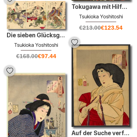
Tokugawa mit Hilfe von den Jodo Mönche des Tempels in Okizaki Da
Tsukioka Yoshitoshi
€
213.00
€
123.54
Die sieben Glücksgötter
Tsukioka Yoshitoshi
€
168.00
€
97.44
Auf der Suche verfeinert - eine Hofdame der Kyowa-Ära