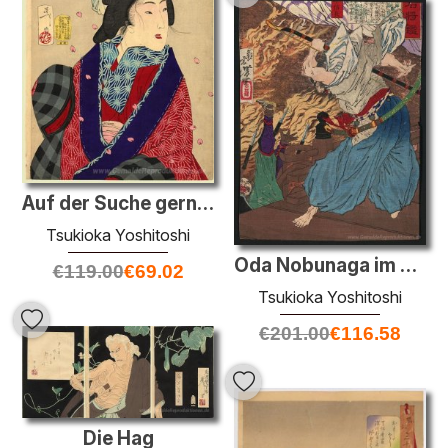
Auf der Suche gerne jemanden kennen lernen - das Aussehen einer
Tsukioka Yoshitoshi
Oda Nobunaga im Kampf mit einem anderen Krieger, den er klopft v
€
119.00
€
69.02
Tsukioka Yoshitoshi
€
201.00
€
116.58
Die Hag