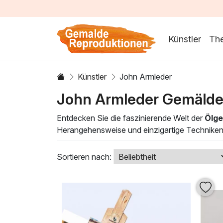
Künstler
Th
Künstler
John Armleder
John Armleder Gemälde
Entdecken Sie die faszinierende Welt der
Ölge
Herangehensweise und einzigartige Techniken b
wodurch seine Werke lebendige und ausdruckss
den Bann zieht und zum Nachdenken anregt.
Sortieren nach:
Die
Ölgemälde von John Armleder
eignen s
einen Hauch von Modernität in Ihr Zuhause, so
dynamischen Charakter seiner Arbeiten inspiri
Atmosphäre.