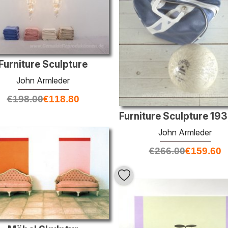
Furniture Sculpture
John Armleder
€
198.00
€
118.80
John Armleder
€
266.00
€
159.60