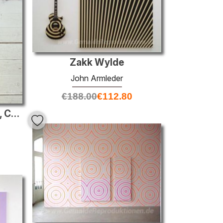
Zakk Wylde
John Armleder
€
188.00
€
112.80
Furniture Sculpture 193, Caprice