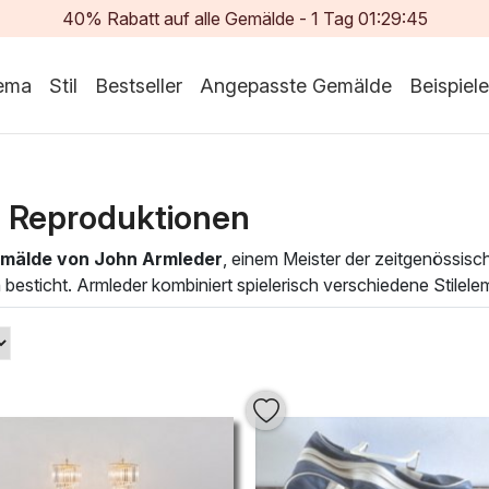
40% Rabatt auf alle Gemälde -
1
Tag
01:29:44
ema
Stil
Bestseller
Angepasste Gemälde
Beispiele
 Reproduktionen
mälde von John Armleder
, einem Meister der zeitgenössisc
esticht. Armleder kombiniert spielerisch verschiedene Stilelem
tarke Atmosphären schaffen. Jedes seiner Gemälde erzählt ei
ich perfekt, um Ihre Wohnräume zu bereichern und eine künstler
ndern regen auch zu Dialogen über Kunst und Kreativität an. L
eren und verleihen Sie Ihrem Raum mit einem dieser einzigart