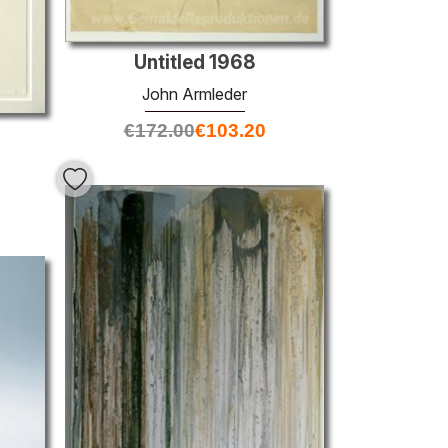
Untitled 1968
John Armleder
€
172.00
€
103.20