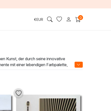
0
€
EUR
hen Kunst, der durch seine innovative
ente mit einer lebendigen Farbpalette,
ne eigene Geschichte, die den Betrachter in
ische Note zu verleihen. Sie bringen nicht nur
assen Sie sich von der Vielfalt und dem
igen Kunstwerke eine unverwechselbare