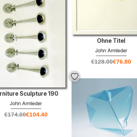
Ohne Titel
John Armleder
€
128.00
€
76.80
rniture Sculpture 190
John Armleder
€
174.00
€
104.40