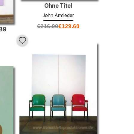
Ohne Titel
John Armleder
€
216.00
€
129.60
189