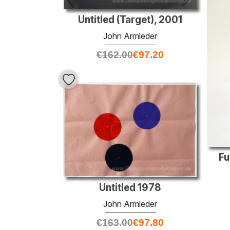
Untitled (Target), 2001
John Armleder
€
162.00
€
97.20
Fu
Untitled 1978
John Armleder
€
163.00
€
97.80