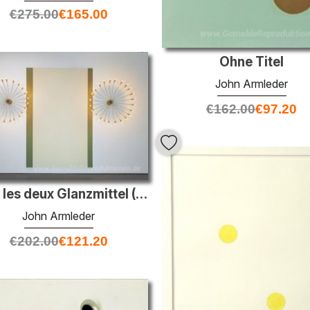
€
275.00
€
165.00
Ohne Titel
John Armleder
€
162.00
€
97.20
Avec les deux Glanzmittel (Furniture Sculpture)
John Armleder
€
202.00
€
121.20