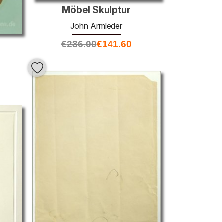
Möbel Skulptur
John Armleder
€
236.00
€
141.60