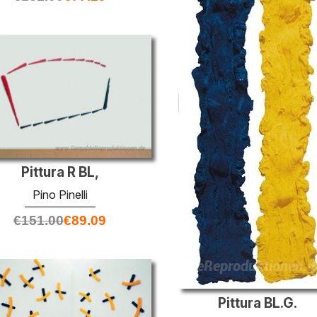
Pittura R BL,
Pino Pinelli
€
151.00
€
89.09
Pittura BL.G.