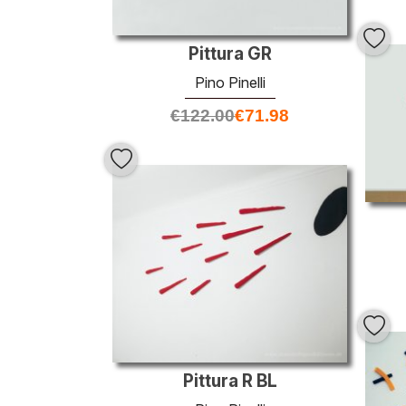
Pittura GR
Pino Pinelli
€
122.00
€
71.98
Pittura R BL