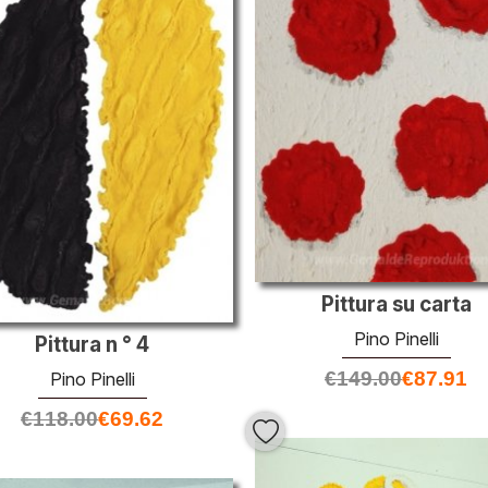
Pittura su carta
Pino Pinelli
Pittura n ° 4
€
149.00
€
87.91
Pino Pinelli
€
118.00
€
69.62