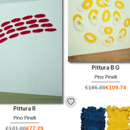
Pittura B G
Pino Pinelli
€
186.00
€
109.74
Pittura R
Pino Pinelli
€
131.00
€
77.29