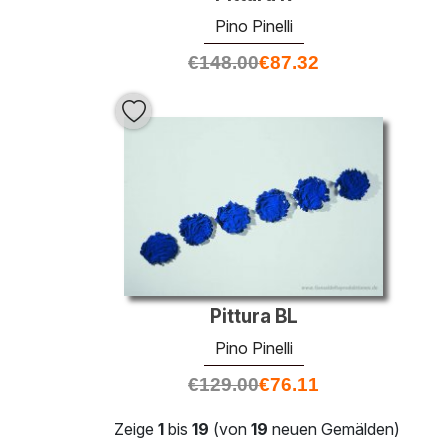
Pino Pinelli
€
148.00
€
87.32
Pittura BL
Pino Pinelli
€
129.00
€
76.11
Zeige
1
bis
19
(von
19
neuen Gemälden)