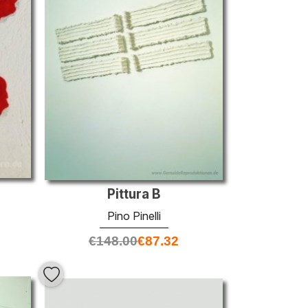
Pittura B
Pino Pinelli
€
148.00
€
87.32