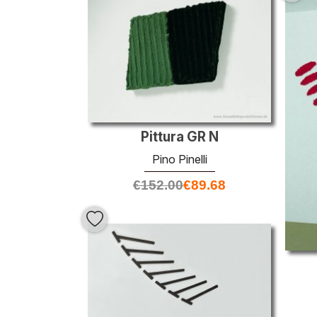
Pittura GR N
Pino Pinelli
€
152.00
€
89.68