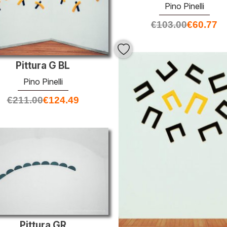
Pino Pinelli
€
103.00
€
60.77
Pittura G BL
Pino Pinelli
€
211.00
€
124.49
Pittura GR