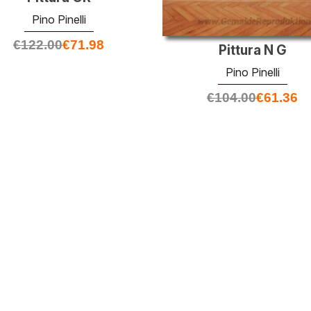
Pino Pinelli
€
122.00
€
71.98
Pittura N G
Pino Pinelli
€
104.00
€
61.36