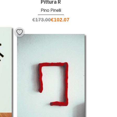
Pittura R
Pino Pinelli
€
173.00
€
102.07