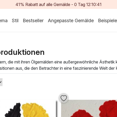
41% Rabatt auf alle Gemälde -
0
Tag
12:10:40
ema
Stil
Bestseller
Angepasste Gemälde
Beispiele
produktionen
lern, die mit ihren Ölgemälden eine außergewöhnliche Ästhetik 
ionen aus, die den Betrachter in eine faszinierende Welt der 
nterstreicht Pinelli die Vielseitigkeit des Ölgemäldes und scha
e Auswahl an Pino Pinellis Meisterwerken, die ihre künstlerisc
e kunstvollen Stücke fungieren nicht nur als Blickfang, sonder
er Faszination der Kunst mitreißen und verleihen Sie Ihrem Z