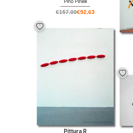
Pino Pinelli
€
157.00
€
92.63
Pittura R