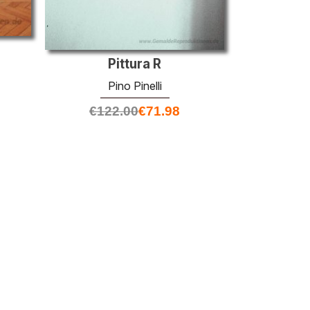
Pittura R
Pino Pinelli
€
122.00
€
71.98