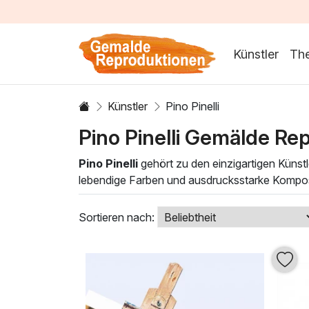
Künstler
Th
Künstler
Pino Pinelli
Pino Pinelli Gemälde Re
Pino Pinelli
gehört zu den einzigartigen Künst
lebendige Farben und ausdrucksstarke Komposit
gekonnten Einsatz von technischer Raffinesse u
modern als auch zeitlos sind.
Sortieren nach:
Ölgemälde-Kategorie finden Sie eine sorgfältig
Wohnzimmer, im Büro oder im Essbereich – dies
zum Nachdenken anregt. Lassen Sie sich von d