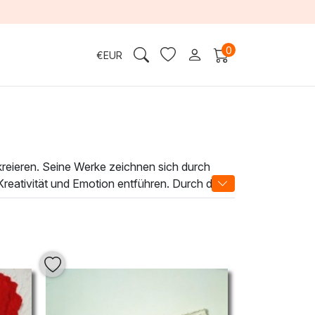
0
€
EUR
kreieren. Seine Werke zeichnen sich durch
Kreativität und Emotion entführen. Durch den
fft eindrucksvolle Kunstwerke, die sowohl
he Aura in jeden Raum bringen. Ob im
n schaffen eine inspirierende Atmosphäre, die
uhause einen Hauch von Eleganz und Stil.