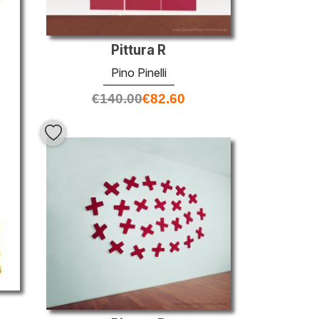
Pittura R
Pino Pinelli
€
140.00
€
82.60