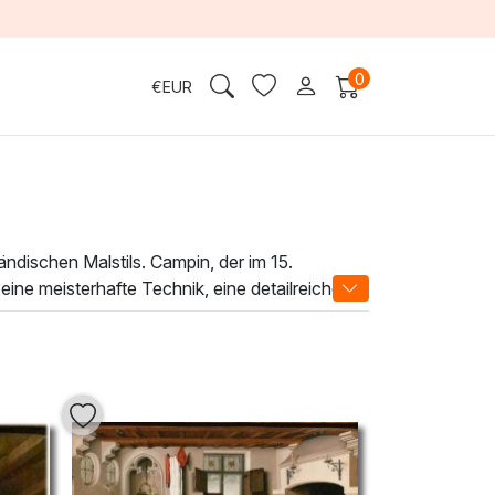
0
€
EUR
ändischen Malstils. Campin, der im 15.
eine meisterhafte Technik, eine detailreiche
eligiösen Themen seiner Zeit wider und
n Geschichte in Ihr Zuhause. Die authentischen
. Perfekt für Kunstliebhaber und alle, die das
 als auch beruhigend wirkt. Lassen Sie sich