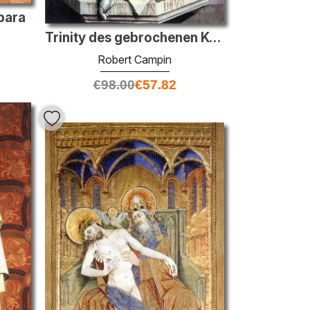
rbara
Trinity des gebrochenen Körper
Robert Campin
€
98.00
€
57.82