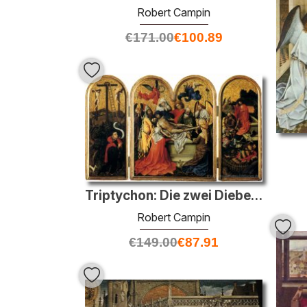
Robert Campin
€
171.00
€
100.89
Triptychon: Die zwei Diebe mit dem leeren Kreuz, der Grablegung,
Robert Campin
€
149.00
€
87.91