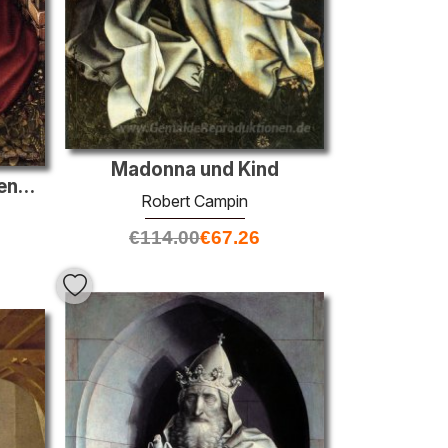
Madonna und Kind
Madonna von einer Rasenbank Oak
Robert Campin
€
114.00
€
67.26