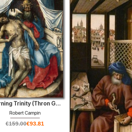
Mourning Trinity (Thron Gottes)
Robert Campin
€
159.00
€
93.81