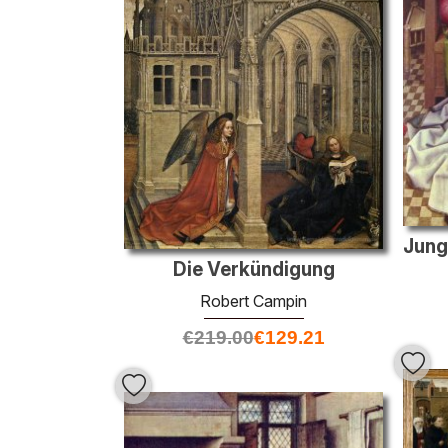
Die Verkündigung
Robert Campin
€
219.00
€
129.21