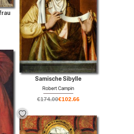
frau
Samische Sibylle
Robert Campin
€
174.00
€
102.66