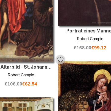
Porträt eines Mann
Robert Campin
€
168.00
€
99.12
Werl Altarbild - St. Johannes der Täufer und der Donor, Heinrich
Robert Campin
€
106.00
€
62.54