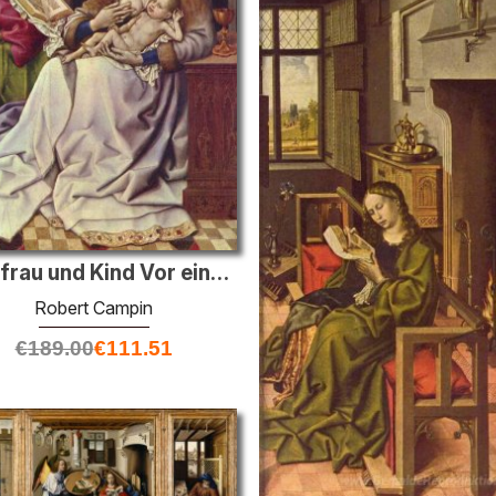
Jungfrau und Kind Vor einer Firescreen
Robert Campin
€
189.00
€
111.51