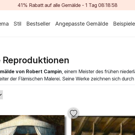
41% Rabatt auf alle Gemälde -
1
Tag
08:18:56
ema
Stil
Bestseller
Angepasste Gemälde
Beispiele
 Reproduktionen
mälde von Robert Campin
, einem Meister des frühen niederl
reiter der Flämischen Malerei. Seine Werke zeichnen sich durch 
g von Licht aus. Jedes Gemälde spiegelt die kulturellen und r
nd Eleganz.
 Campin
bringt nicht nur Kunst, sondern auch einen Hauch vo
er Kunstwerke verwandeln jeden Raum in eine einladende Galerie
rem Interieur eine künstlerische Note, die sowohl inspirierend
lichen Kunstwerke verzaubern!