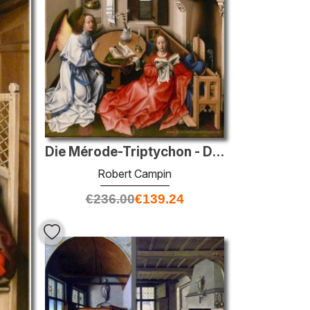
Die Mérode-Triptychon - Die Verkündigung
Robert Campin
€
236.00
€
139.24