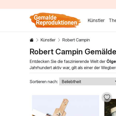
Künstler
Th
Künstler
Robert Campin
Robert Campin Gemälde
Entdecken Sie die faszinierende Welt der
Ölge
Jahrhundert aktiv war, gilt als einer der Wegbe
Ausführung und eine beeindruckende Verwendun
vermittelt eine Atmosphäre von Zeitlosigkeit u
Sortieren nach:
Unsere Auswahl an
Ölgemälden von Robert
Farbpaletten und stilvollen Kompositionen dies
Besondere schätzen, verleihen diese Gemälde Ih
von der Anmut und Tiefe dieser außergewöhn