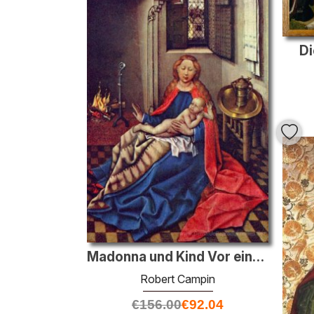
Di
Madonna und Kind Vor einem Kamin
Robert Campin
€
156.00
€
92.04