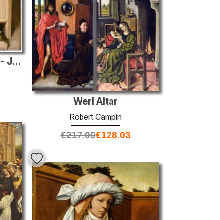
Die Mérode-Triptychon - Joseph als mittelalterliche Schreiner
Werl Altar
Robert Campin
€
217.00
€
128.03