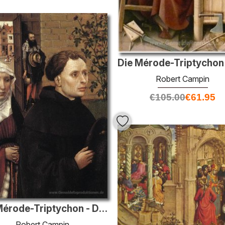
Robert Campin
€
105.00
€
61.95
Die Mérode-Triptychon - Die Geber
Robert Campin