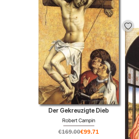
Der Gekreuzigte Dieb
Robert Campin
€
169.00
€
99.71