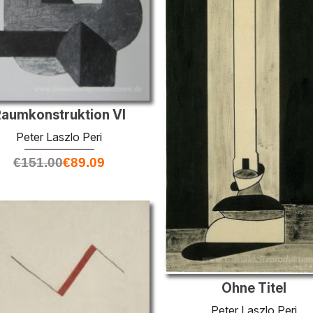
aumkonstruktion VI
Peter Laszlo Peri
€
151.00
€
89.09
Ohne Titel
Peter Laszlo Peri