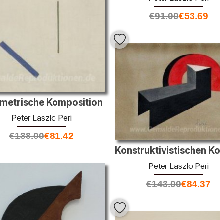
€
91.00
€
53.69
metrische Komposition
Peter Laszlo Peri
€
138.00
€
81.42
Peter Laszlo Peri
€
143.00
€
84.37