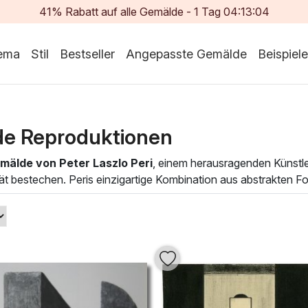
41% Rabatt auf alle Gemälde -
1
Tag
04:13:03
ema
Stil
Bestseller
Angepasste Gemälde
Beispiele
lde Reproduktionen
mälde von Peter Laszlo Peri
, einem herausragenden Künstl
ät bestechen. Peris einzigartige Kombination aus abstrakten F
t zur Reflexion und Inspiration ein. Seine Kunstwerke sind m
hen Betrachter und Bild.
rägten Gespür für Komposition entstehen in Peris Ölgemälden 
 Einrichtungsstil oder eine klassischere Atmosphäre bevorzuge
 Raum in eine Oase der Kreativität und des künstlerischen Au
ken.