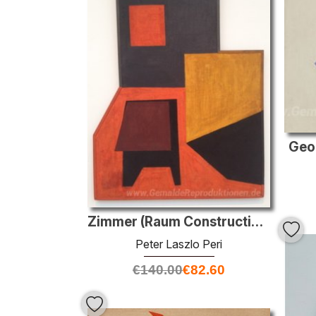
Geo
Zimmer (Raum Construction)
Peter Laszlo Peri
€
140.00
€
82.60