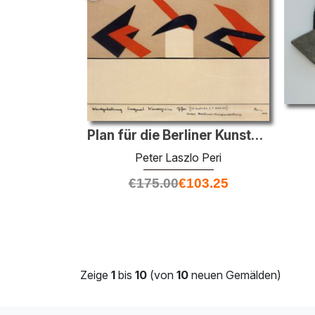
Plan für die Berliner Kunstausstellung
Peter Laszlo Peri
€
175.00
€
103.25
Zeige
1
bis
10
(von
10
neuen Gemälden)