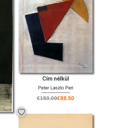
Cím nélkül
Peter Laszlo Peri
€
150.00
€
88.50