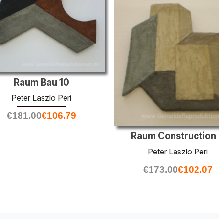
Raum Bau 10
Peter Laszlo Peri
€
181.00
€
106.79
Raum Construction
Peter Laszlo Peri
€
173.00
€
102.07