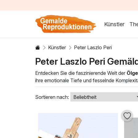
Künstler
Th
Künstler
Peter Laszlo Peri
Peter Laszlo Peri Gemä
Entdecken Sie die faszinierende Welt der
Ölge
ihre emotionale Tiefe und fesselnde Komplexit
Raum eine unverwechselbare Atmosphäre und läd
Geschichten und schaffen Verbindungen zwisc
Sortieren nach:
Mit meisterhaften Techniken und einem ausgep
Egal, ob Sie einen modernen, minimalistischen
setzen elegante Akzente und verwandeln jeden
besondere Note mit diesen zeitlosen Kunstwer