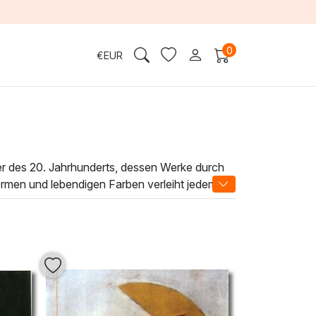
0
€
EUR
er des 20. Jahrhunderts, dessen Werke durch
ormen und lebendigen Farben verleiht jedem
ehr als nur Dekoration – sie erzählen
lebendige Szenen, die die Sinne ansprechen.
n, die
Ölgemälde von Peter Laszlo Peri
sdrucks. Verleihen Sie Ihrem Zuhause eine