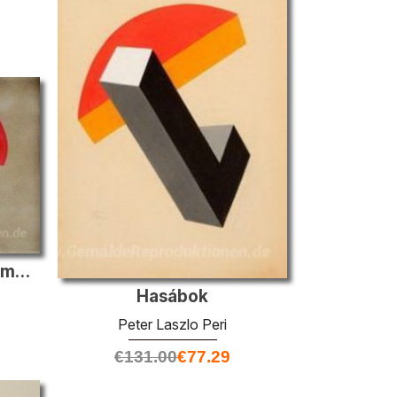
Konstruktivistischen Komposition I
Hasábok
Peter Laszlo Peri
€
131.00
€
77.29