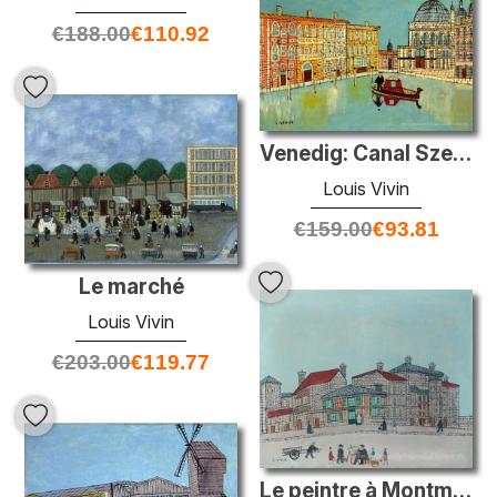
€
188.00
€
110.92
Venedig: Canal Szene mit Kirche
Louis Vivin
€
159.00
€
93.81
Le marché
Louis Vivin
€
203.00
€
119.77
Le peintre à Montmartre