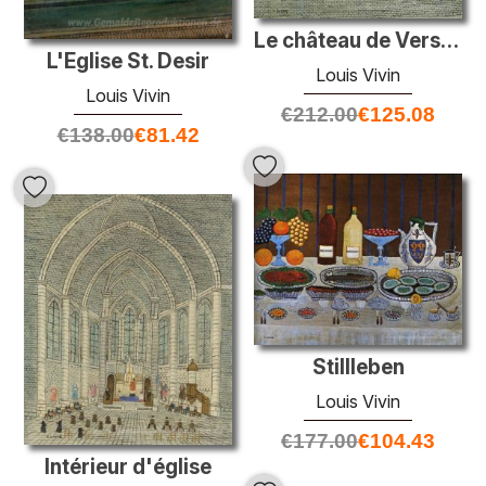
Le château de Versailles
L'Eglise St. Desir
Louis Vivin
Louis Vivin
€
212.00
€
125.08
€
138.00
€
81.42
Stillleben
Louis Vivin
€
177.00
€
104.43
Intérieur d'église