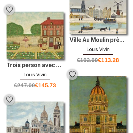
Ville Au Moulin près du canal en hiver
Louis Vivin
€
192.00
€
113.28
Trois person avec un chien
Louis Vivin
€
247.00
€
145.73