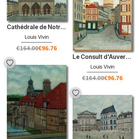
Cathédrale de Notre Dame
Louis Vivin
€
164.00
€
96.76
Le Consult d'Auvergne et Le Sacre-Couer
Louis Vivin
€
164.00
€
96.76