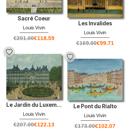
Sacré Coeur
Les Invalides
Louis Vivin
Louis Vivin
€
201.00
€
118.59
€
169.00
€
99.71
Le Jardin du Luxemburg
Le Pont du Rialto
Louis Vivin
Louis Vivin
€
207.00
€
122.13
€
173.00
€
102.07