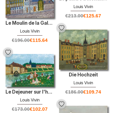
Louis Vivin
€
213.00
€
125.67
Le Moulin de la Galette
Louis Vivin
€
196.00
€
115.64
Die Hochzeit
Louis Vivin
Le Dejeuner sur l'herbe
€
186.00
€
109.74
Louis Vivin
€
173.00
€
102.07