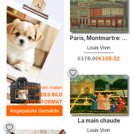
inspirierend wirkt.
Vivin kombiniert traditionelle Techniken mit einem
zeitgenössischen Ansatz, um einzigartige Kompositionen
zu schaffen, die sowohl in modernen als auch in klassisch
eingerichteten Räumen harmonisch integriert werden
können. Mit einem Ölgemälde von Louis Vivin bringen Sie
Paris, Montmartre: Cirque Medrano
nicht nur Kunst in Ihr Zuhause, sondern einen Hauch von
Louis Vivin
zeitloser Eleganz und eine persönliche Note. Lassen Sie
€
178.00
€
105.02
sich von der Magie seiner Werke verzaubern und verleihen
Sie Ihrem Raum einen einzigartigen Charakter.
Wir können malen
JEDES BILD
JEDES FORMAT
Angepasste Gemälde
La main chaude
Louis Vivin