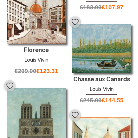
€
183.00
€
107.97
Florence
Louis Vivin
€
209.00
€
123.31
Chasse aux Canards
Louis Vivin
€
245.00
€
144.55