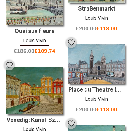
Straßenmarkt
Louis Vivin
€
200.00
€
118.00
Quai aux fleurs
Louis Vivin
€
186.00
€
109.74
Place du Theatre (Stadtplatz mit Red Phone Booth)
Louis Vivin
€
200.00
€
118.00
Venedig: Kanal-Szene mit einer Brücke
Louis Vivin