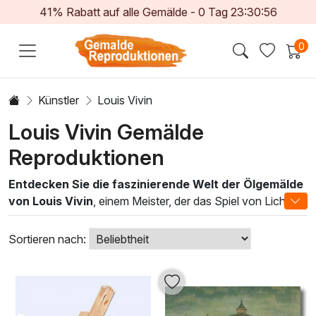
41% Rabatt auf alle Gemälde -
0
Tag
23:30:55
0
Künstler
Louis Vivin
Louis Vivin Gemälde
Reproduktionen
Entdecken Sie die faszinierende Welt der Ölgemälde
von Louis Vivin
, einem Meister, der das Spiel von Licht
und Farbe auf unvergleichliche Weise beherrscht. Seine
Werke zeichnen sich durch eine lebendige Farbpalette und
Sortieren nach:
dynamische Pinselstriche aus, die die Schönheit des
Alltags in außergewöhnlicher Weise einfängt. Jedes
Gemälde transportiert den Betrachter in eine ephemere,
künstlerische Atmosphäre, die zugleich beruhigend und