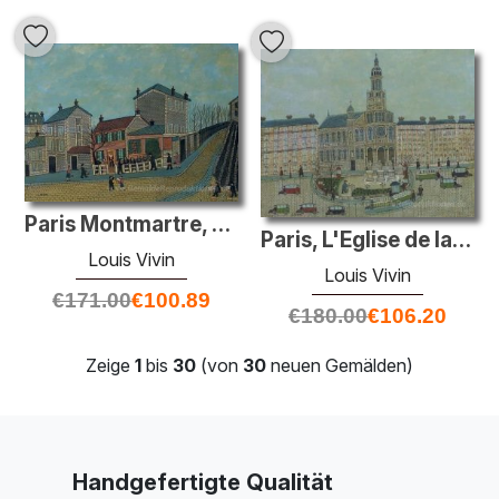
Paris Montmartre, Cabaret Lapin Agile
Paris, L'Eglise de la Trinité
Louis Vivin
Louis Vivin
€
171.00
€
100.89
€
180.00
€
106.20
Zeige
1
bis
30
(von
30
neuen Gemälden)
Handgefertigte Qualität