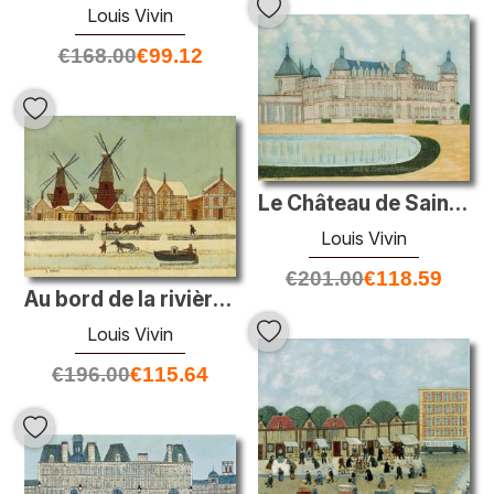
Louis Vivin
€
168.00
€
99.12
Le Château de Saint-Germain
Louis Vivin
€
201.00
€
118.59
Au bord de la rivière en hiver
Louis Vivin
€
196.00
€
115.64