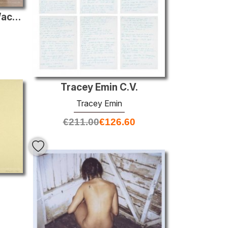
Der perfekte Ort zum Wachsen
Tracey Emin C.V.
Tracey Emin
€
211.00
€
126.60