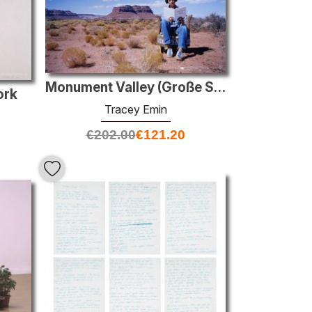
Monument Valley (Große Scale)
ork
Tracey Emin
€
202.00
€
121.20