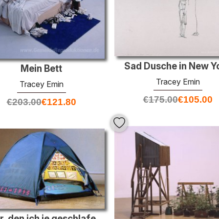
Sad Dusche in New Y
Mein Bett
Tracey Emin
Tracey Emin
€
175.00
€
105.00
€
203.00
€
121.80
Jeder, den ich je geschlafen habe mit 1963-1995