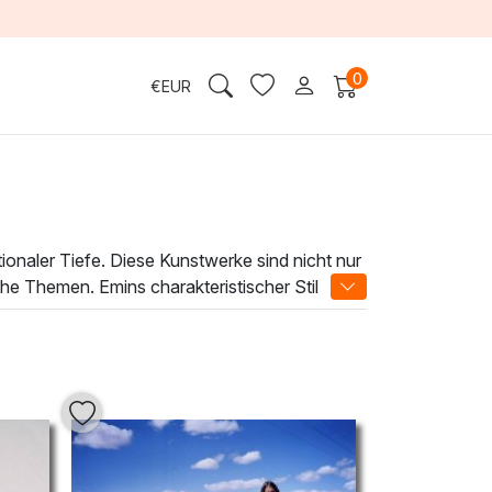
0
€
EUR
onaler Tiefe. Diese Kunstwerke sind nicht nur
he Themen. Emins charakteristischer Stil
teht, die den Raum des Betrachters nachhaltig
 es ihr ermöglichen, sowohl Textur als auch
r in eine Welt der Empfindsamein. Fügen Sie
 nicht nur ansprechend ist, sondern auch zum
r Kraft und Sensibilität ihrer Kunstwerke