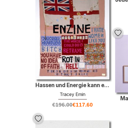
Hassen und Energie kann eine schreckliche Sache sein
Tracey Emin
Ma
€
196.00
€
117.60