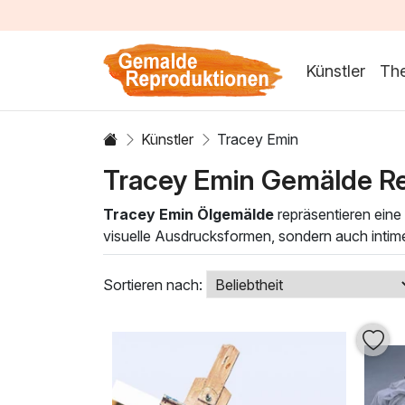
Künstler
Th
Künstler
Tracey Emin
Tracey Emin Gemälde R
Tracey Emin Ölgemälde
repräsentieren eine
visuelle Ausdrucksformen, sondern auch intime
kombiniert expressive Pinselstriche mit kraft
bereichert.
Sortieren nach:
Die technischen Fähigkeiten von Tracey Emin z
Emotionen gekonnt zu transportieren. Jedes G
Ihrem Zuhause ein Stück dieser einzigartigen 
Nachdenken anregt.
Entdecken Sie unsere sorgfältig kuratierte Au