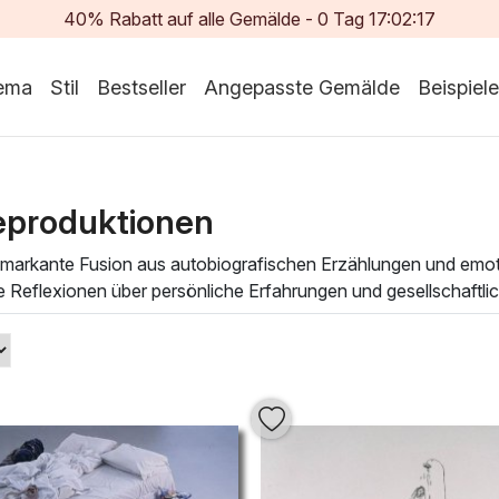
40% Rabatt auf alle Gemälde -
0
Tag
17:02:16
ema
Stil
Bestseller
Angepasste Gemälde
Beispiele
eproduktionen
 markante Fusion aus autobiografischen Erzählungen und emoti
 Reflexionen über persönliche Erfahrungen und gesellschaftlic
vollen Farben, wodurch eine unverwechselbare Atmosphäre ents
eigen sich in der meisterhaften Handhabung von Ölfarben, die
emälde erzählt eine eigene Geschichte und zieht den Betrachte
Kunst hinzu und schaffen Sie eine inspirierende Umgebung, die
swahl an
Tracey Emin Ölgemälden
und lassen Sie sich von de