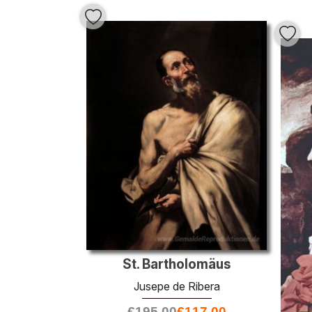
St. Bartholomäus
Jusepe de Ribera
€
195.00
€
117.00