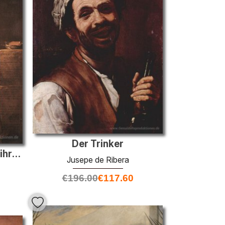
Der Trinker
Magdalena Ventura mit ihrem Mann und Sohn
Jusepe de Ribera
€
196.00
€
117.60