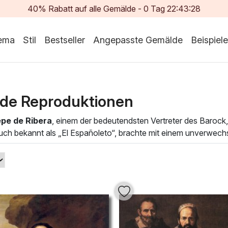
40% Rabatt auf alle Gemälde -
0
Tag
22:43:25
ema
Stil
Bestseller
Angepasste Gemälde
Beispiele
lde Reproduktionen
pe de Ribera
, einem der bedeutendsten Vertreter des Barock
auch bekannt als „El Españoleto“, brachte mit einem unverwechs
eine beeindruckende Lebendigkeit verleihen. Seine Werke sind ni
etrachter fesseln.
Ribera
Ölgemälden verleiht jedem Raum eine künstlerische Atmo
e Verwendung von Farben schaffen ein Ambiente, das sowohl insp
 ein Stück Barock in Ihr Zuhause und lassen Sie sich von der A