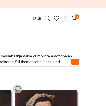
0
€
EUR
, dessen Ölgemälde durch ihre emotionalen
elbaren Stil dramatische Licht- und
cht nur visuelle Erlebnisse, sondern erzählen
sphäre, die sowohl zeitlos als auch elegant
irierend als auch beruhigend wirkt. Holen Sie
usdruckskraft und der Ästhetik vielseitiger