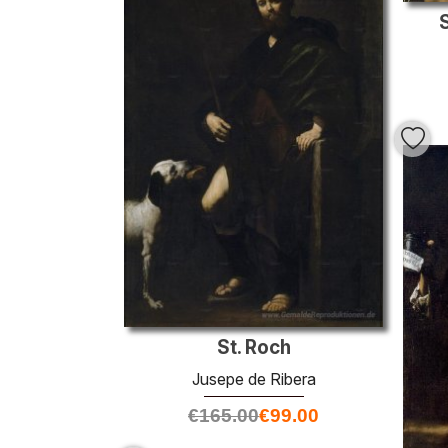
S
St. Roch
Jusepe de Ribera
€
165.00
€
99.00