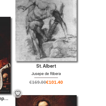
St. Albert
Jusepe de Ribera
€
169.00
€
101.40
St. Jerome und die Trumpet of Doom