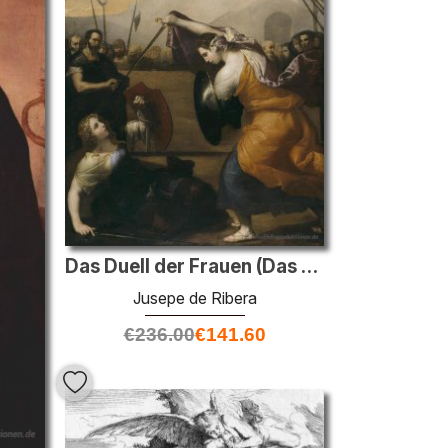
Das Duell der Frauen (Das Duell von Isabella de Carazzi und Diam
Jusepe de Ribera
€
236.00
€
141.60