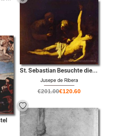
St. Sebastian Besuchte die vom Heiligen Irene
Jusepe de Ribera
€
201.00
€
120.60
tel