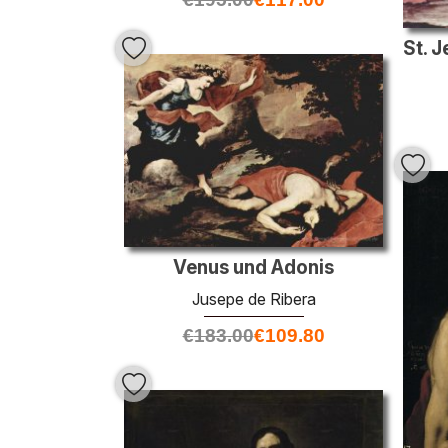
Venus und Adonis
Jusepe de Ribera
€
183.00
€
109.80