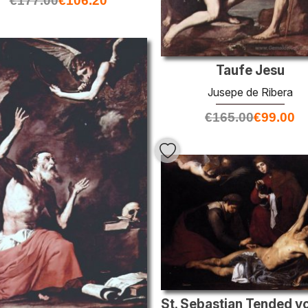
€
177.00
€
106.20
Taufe Jesu
Jusepe de Ribera
€
165.00
€
99.00