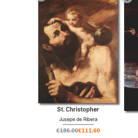
St. Сhristopher
Jusepe de Ribera
€
186.00
€
111.60