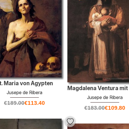
t. Maria von Ägypten
Jusepe de Ribera
Jusepe de Ribera
€
189.00
€
113.40
€
183.00
€
109.80