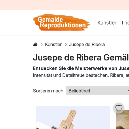
Künstler
Th
Künstler
Jusepe de Ribera
Jusepe de Ribera Gemä
Entdecken Sie die Meisterwerke von Juse
Intensität und Detailtreue bestechen. Ribera, 
Schatteneffekte ins Spiel, die seinen Figuren 
auch tiefe menschliche Geschichten, die den B
Sortieren nach:
Unsere exklusive Sammlung von
Jusepe de 
ist. Die kraftvollen Motive und die geschickt
sich mit diesen außergewöhnlichen Kunstwerken
Malerei verzaubern.