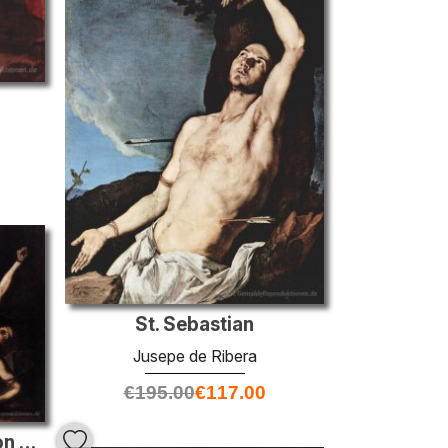
St. Sebastian
Jusepe de Ribera
€
195.00
€
117.00
St. Sebastian Tended von den heiligen Frauen