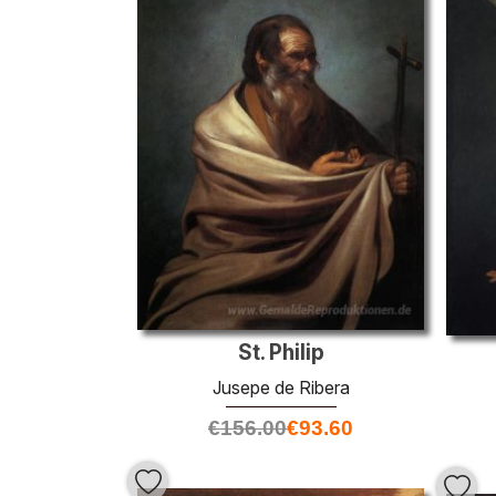
St. Philip
Jusepe de Ribera
€
156.00
€
93.60