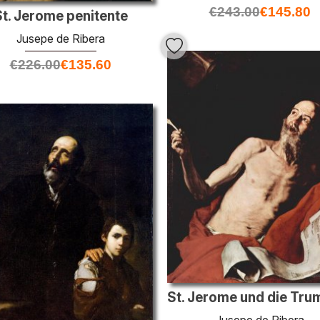
€
243.00
€
145.80
t. Jerome penitente
Jusepe de Ribera
€
226.00
€
135.60
Jusepe de Ribera