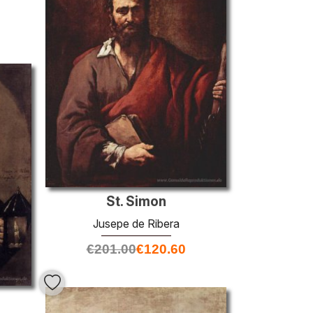
St. Simon
Jusepe de Ribera
€
201.00
€
120.60