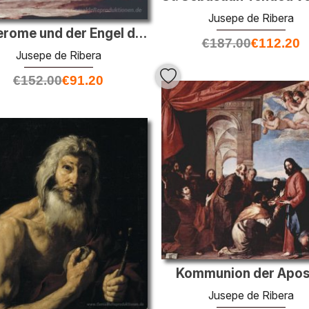
Jusepe de Ribera
St. Jerome und der Engel des Jüngsten Gerichts
€
187.00
€
112.20
Jusepe de Ribera
€
152.00
€
91.20
Kommunion der Apos
Jusepe de Ribera