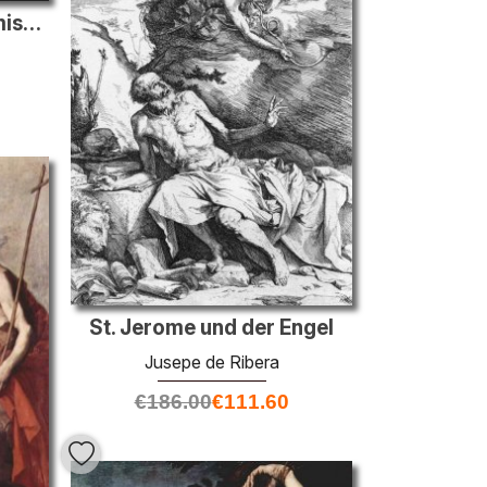
Portrait eines Jesuitenmissionar
St. Jerome und der Engel
Jusepe de Ribera
€
186.00
€
111.60