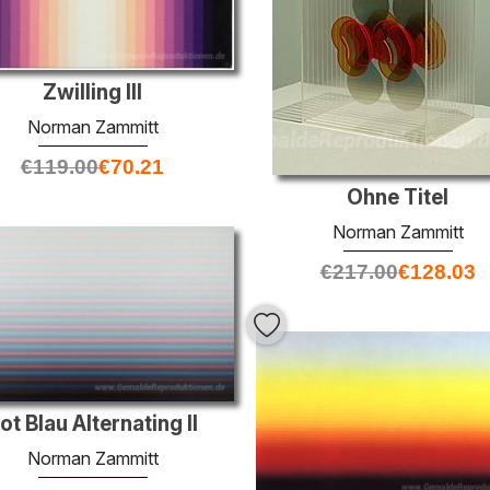
Zwilling III
Norman Zammitt
€
119.00
€
70.21
Ohne Titel
Norman Zammitt
€
217.00
€
128.03
ot Blau Alternating II
Norman Zammitt