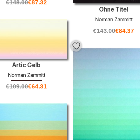
€
148.00
€
87.32
Ohne Titel
Norman Zammitt
€
143.00
€
84.37
Artic Gelb
Norman Zammitt
€
109.00
€
64.31