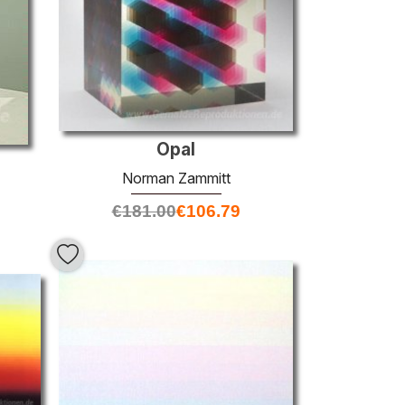
Opal
Norman Zammitt
€
181.00
€
106.79