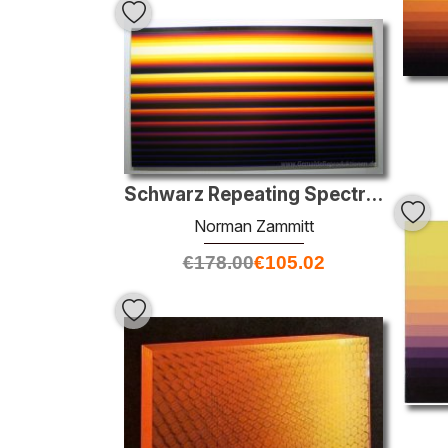
Schwarz Repeating Spectrum
Norman Zammitt
€
178.00
€
105.02