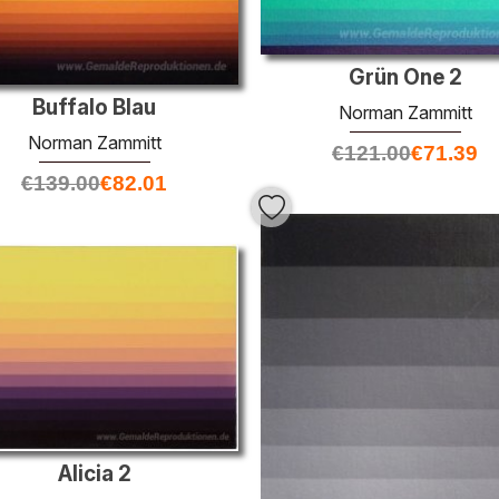
Grün One 2
Buffalo Blau
Norman Zammitt
Norman Zammitt
€
121.00
€
71.39
€
139.00
€
82.01
Alicia 2