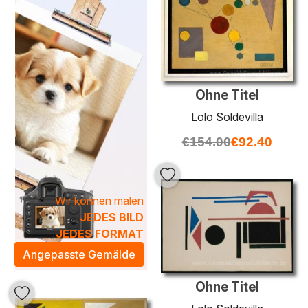
sowohl in modernen als auch in klassischen Wohnräumen
eine spektakuläre Atmosphäre erzeugt.
Lolo Soldevilla Kollektion einen Hauch von künstlerischer
Raffinesse und zeitloser Eleganz.
Ohne Titel
Lolo Soldevilla
€
154.00
€
92.40
Wir können malen
JEDES BILD
JEDES FORMAT
Angepasste Gemälde
Ohne Titel