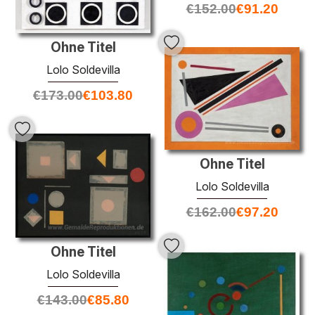
€
152.00
€
91.20
Ohne Titel
Lolo Soldevilla
€
173.00
€
103.80
Ohne Titel
Lolo Soldevilla
€
162.00
€
97.20
Ohne Titel
Lolo Soldevilla
€
143.00
€
85.80