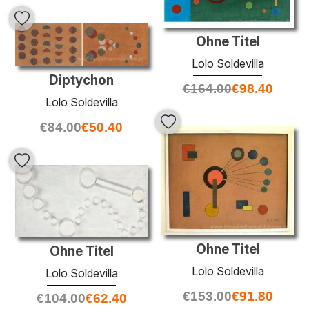
Ohne Titel
Lolo Soldevilla
Diptychon
€
164.00
€
98.40
Lolo Soldevilla
€
84.00
€
50.40
Ohne Titel
Ohne Titel
Lolo Soldevilla
Lolo Soldevilla
€
153.00
€
91.80
€
104.00
€
62.40