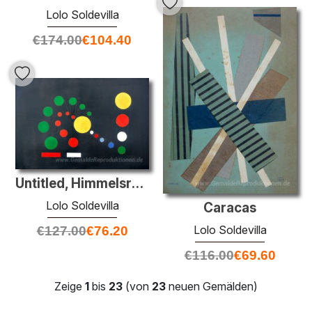
Lolo Soldevilla
€
174.00
€
104.40
Untitled, Himmelsreich
Lolo Soldevilla
Caracas
Lolo Soldevilla
€
127.00
€
76.20
€
116.00
€
69.60
Zeige
1
bis
23
(von
23
neuen Gemälden)