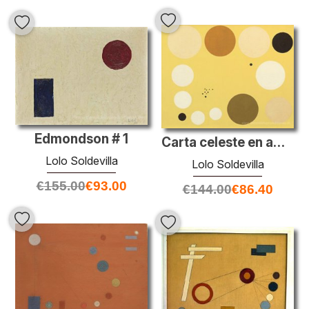
Edmondson # 1
Carta celeste en amarillo n ° 1
Lolo Soldevilla
Lolo Soldevilla
€
155.00
€
93.00
€
144.00
€
86.40