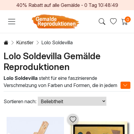
40% Rabatt auf alle Gemälde -
0
Tag
10:48:48
0
Künstler
Lolo Soldevilla
Lolo Soldevilla Gemälde
Reproduktionen
Lolo Soldevilla
steht für eine faszinierende
Verschmelzung von Farben und Formen, die in jedem
Ölgemälde lebendig werden. Diese Kategorie umfasst
beeindruckende Werke, die durch klare Linien und
Sortieren nach:
harmonische Farbkombinationen bestechen. Soldevillas
künstlerischer Stil, geprägt von einer einzigartigen
Kombination aus Abstraktion und geometrischen
Elementen, schafft eine unverwechselbare Ästhetik, die