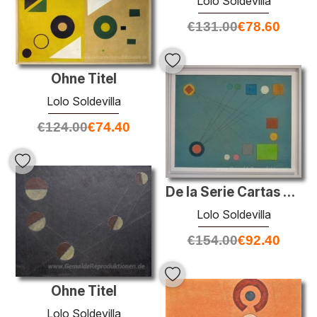
Lolo Soldevilla
€
131.00
€
78.60
Ohne Titel
Lolo Soldevilla
€
124.00
€
74.40
De la Serie Cartas Celestes
Lolo Soldevilla
€
154.00
€
92.40
Ohne Titel
Lolo Soldevilla