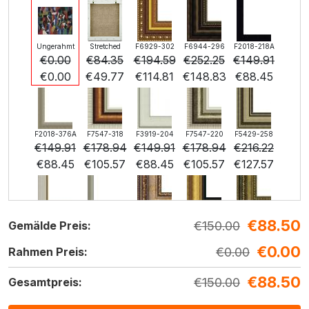
Ungerahmt
Stretched
F6929-302
F6944-296
F2018-218A
€
0.00
€
84.35
€
194.59
€
252.25
€
149.91
€
0.00
€
49.77
€
114.81
€
148.83
€
88.45
F2018-376A
F7547-318
F3919-204
F7547-220
F5429-258
€
149.91
€
178.94
€
149.91
€
178.94
€
216.22
€
88.45
€
105.57
€
88.45
€
105.57
€
127.57
€
88.50
F3013-236
F1823-204
F8645-298
F6537-236
F7034-298
€
150.00
Gemälde Preis:
€
159.25
€
168.65
€
281.08
€
149.11
€
209.01
€
0.00
€
93.96
€
99.50
€
165.84
€
87.98
€
0.00
€
123.32
Rahmen Preis:
€
88.50
€
150.00
Gesamtpreis:
F7034-296
F6731-224
F6731-226
F4827-234
F8645-296