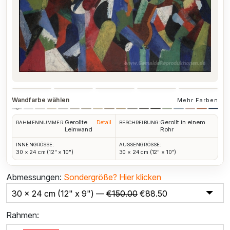
Wandfarbe wählen
Mehr Farben
Gerollte
Gerollt in einem
Detail
RAHMENNUMMER:
BESCHREIBUNG:
Leinwand
Rohr
INNENGRÖSSE:
AUSSENGRÖSSE:
30 × 24 cm (12" × 10")
30 × 24 cm (12" × 10")
Abmessungen:
Sondergröße?
Hier klicken
30 x 24 cm (12" x 9") —
€
150.00
€
88.50
Rahmen: