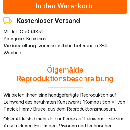
€
209.01
€
209.01
€
209.01
€
198.17
€
193.85
€
123.32
€
123.32
€
123.32
€
116.92
€
114.37
Kostenloser Versand
Modell: GR094851
F4613-236
F5130-204
F6035-220
F2833-204
Kategorie:
Kubismus
€
150.56
€
217.06
€
195.39
€
178.74
Vorbestellung
: Voraussichtliche Lieferung in 3-4
€
88.83
€
128.07
€
115.28
€
105.46
Wochen.
Ölgemälde
Reproduktionsbeschreibung
Wir bieten Ihnen eine handgefertigte Reproduktion auf
Leinwand des berühmten Kunstwerks 'Komposition V' von
Patrick Henry Bruce, aus dem Reproduktionsmuseum.
Ölgemälde sind mehr als nur Farbe auf Leinwand – sie sind
Ausdruck von Emotionen, Visionen und technischer