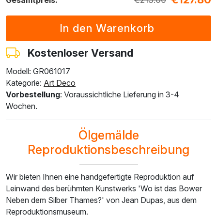
F7034-296
F6731-224
F6731-226
F4827-234
F8645-296
€
209.01
€
209.01
€
209.01
€
198.17
€
193.85
€
125.41
€
125.41
€
125.41
€
118.90
€
116.31
Kostenloser Versand
Modell: GR061017
F4613-236
F5130-204
F6035-220
F2833-204
Kategorie:
Art Deco
€
150.56
€
217.06
€
195.39
€
178.74
Vorbestellung
: Voraussichtliche Lieferung in 3-4
€
90.33
€
130.24
€
117.23
€
107.24
Wochen.
Ölgemälde
Reproduktionsbeschreibung
Wir bieten Ihnen eine handgefertigte Reproduktion auf
Leinwand des berühmten Kunstwerks 'Wo ist das Bower
Neben dem Silber Thames?' von Jean Dupas, aus dem
Reproduktionsmuseum.