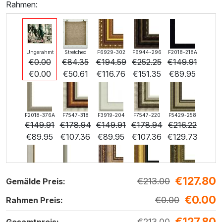
Rahmen:
Ungerahmt
Stretched
F6929-302
F6944-296
F2018-218A
€
0.00
€
84.35
€
194.59
€
252.25
€
149.91
€
0.00
€
50.61
€
116.76
€
151.35
€
89.95
F2018-376A
F7547-318
F3919-204
F7547-220
F5429-258
€
149.91
€
178.94
€
149.91
€
178.94
€
216.22
€
89.95
€
107.36
€
89.95
€
107.36
€
129.73
€
127.80
F3013-236
F1823-204
F8645-298
F6537-236
F7034-298
€
213.00
Gemälde Preis:
€
159.25
€
168.65
€
281.08
€
149.11
€
209.01
€
0.00
€
95.55
€
101.19
€
168.65
€
89.47
€
0.00
€
125.41
Rahmen Preis:
€
127.80
€
213.00
Gesamtpreis: