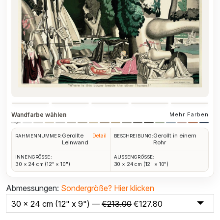
Wandfarbe wählen
Mehr Farben
Gerollte
Gerollt in einem
Detail
RAHMENNUMMER:
BESCHREIBUNG:
Leinwand
Rohr
INNENGRÖSSE:
AUSSENGRÖSSE:
30 × 24 cm (12" × 10")
30 × 24 cm (12" × 10")
Abmessungen:
Sondergröße?
Hier klicken
30 x 24 cm (12" x 9") —
€
213.00
€
127.80