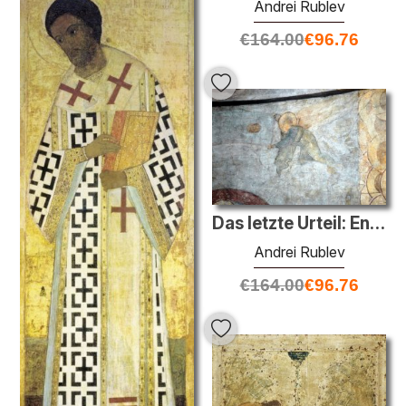
Andrei Rublev
€
164.00
€
96.76
Das letzte Urteil: Engel
Andrei Rublev
€
164.00
€
96.76