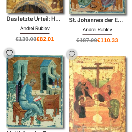
Das letzte Urteil: Hetoimasia, Mutter Gottes, Johannes der Täufe
St. Johannes der Evangelist
Andrei Rublev
Andrei Rublev
€
139.00
€
82.01
€
187.00
€
110.33