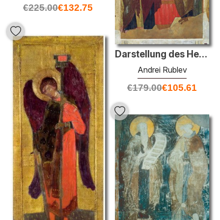
€
225.00
€
132.75
Darstellung des Herrn
Andrei Rublev
€
179.00
€
105.61