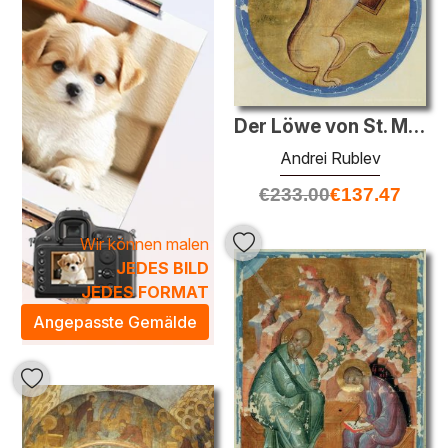
Der Löwe von St. Marc
Andrei Rublev
€
233.00
€
137.47
Wir können malen
JEDES BILD
JEDES FORMAT
Angepasste Gemälde