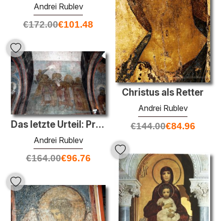
Andrei Rublev
€
172.00
€
101.48
Christus als Retter
Andrei Rublev
Das letzte Urteil: Prozession der Gerechten in den Himmel
€
144.00
€
84.96
Andrei Rublev
€
164.00
€
96.76