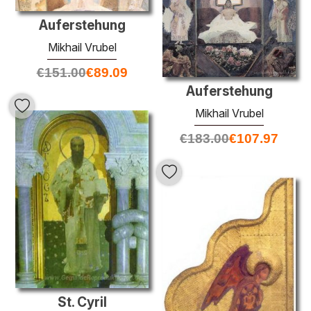
Auferstehung
Mikhail Vrubel
€
151.00
€
89.09
Auferstehung
Mikhail Vrubel
€
183.00
€
107.97
St. Cyril