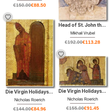
€
150.00
€
88.50
Head of St. John the Baptist
Mikhail Vrubel
€
192.00
€
113.28
Die Virgin Holidays. Anbetung der Könige. Drei Könige.
Die Virgin Holidays. Einführung der Jungfrau im Tempel. Der Hohe
Nicholas Roerich
Nicholas Roerich
€
155.00
€
91.45
€
144.00
€
84.96