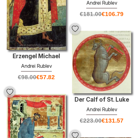
Andrei Rublev
€
181.00
€
106.79
Erzengel Michael
Andrei Rublev
€
98.00
€
57.82
Der Calf of St. Luke
Andrei Rublev
€
223.00
€
131.57