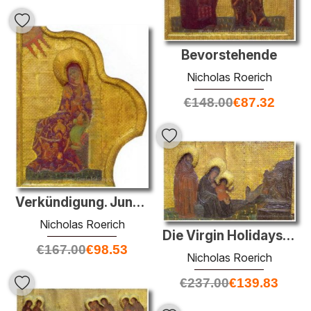
Bevorstehende
Nicholas Roerich
€
148.00
€
87.32
Verkündigung. Jungfrau Maria.
Nicholas Roerich
Die Virgin Holidays. Einführung der Jungfrau im Tempel. Heilige
€
167.00
€
98.53
Nicholas Roerich
€
237.00
€
139.83