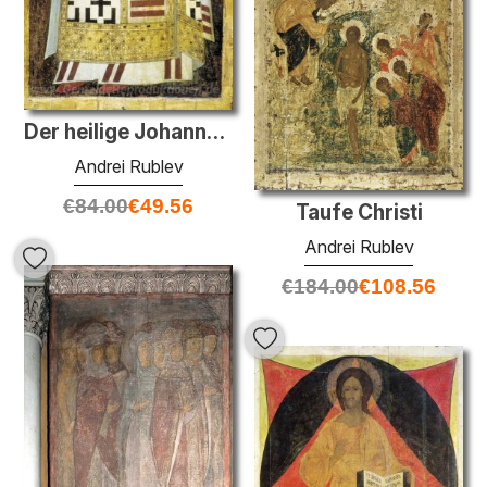
Der heilige Johannes Chrysostomus
Andrei Rublev
€
84.00
€
49.56
Taufe Christi
Andrei Rublev
€
184.00
€
108.56