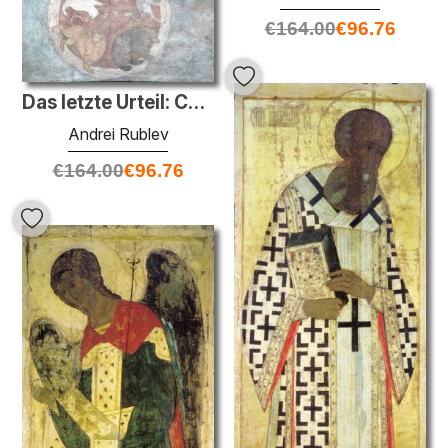
€
164.00
€
96.76
Das letzte Urteil: Символы четырех царств
Andrei Rublev
€
164.00
€
96.76