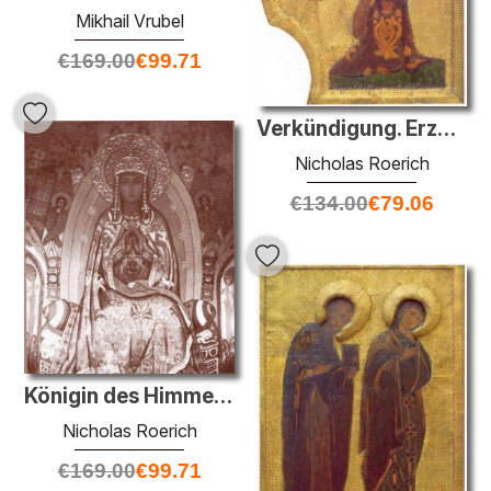
Mikhail Vrubel
€
169.00
€
99.71
Verkündigung. Erzengel Gabriel.
Nicholas Roerich
€
134.00
€
79.06
Königin des Himmels über Fluss des Lebens
Nicholas Roerich
€
169.00
€
99.71