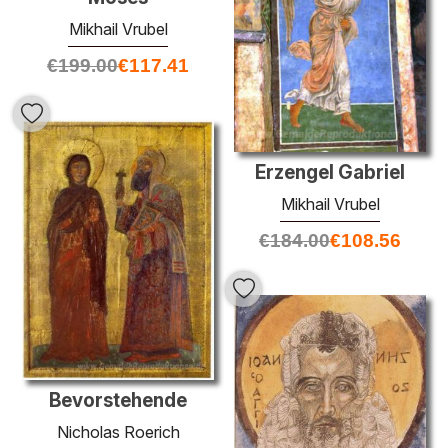
Mikhail Vrubel
€
199.00
€
117.41
Erzengel Gabriel
Mikhail Vrubel
€
184.00
€
108.56
Bevorstehende
Nicholas Roerich