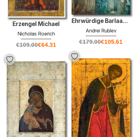
Ehrwürdige Barlaam und sein Schüler Prinz Josaphat
Erzengel Michael
Andrei Rublev
Nicholas Roerich
€
179.00
€
105.61
€
109.00
€
64.31