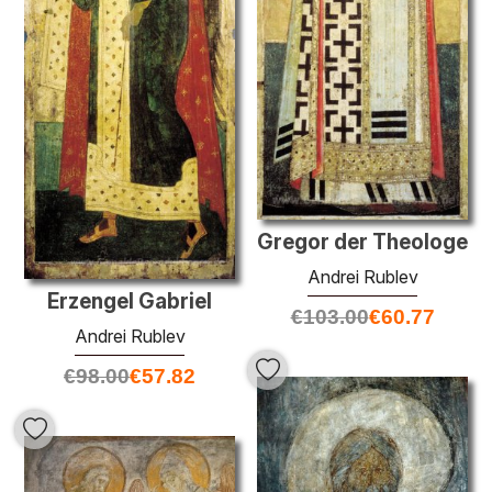
Gregor der Theologe
Andrei Rublev
Erzengel Gabriel
€
103.00
€
60.77
Andrei Rublev
€
98.00
€
57.82