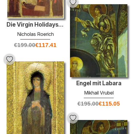
Die Virgin Holidays. Himmelfahrt der Jungfrau.
Nicholas Roerich
€
199.00
€
117.41
Engel mit Labara
Mikhail Vrubel
€
195.00
€
115.05