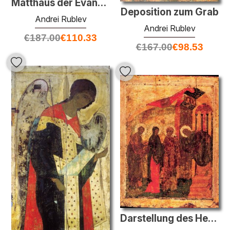
Matthäus der Evangelist
Deposition zum Grab
Andrei Rublev
Andrei Rublev
€
187.00
€
110.33
€
167.00
€
98.53
Darstellung des Herrn