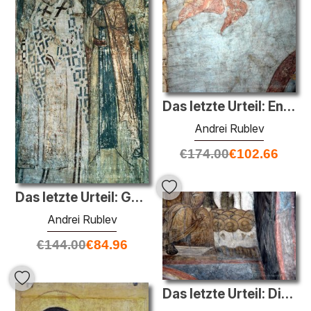
Das letzte Urteil: Engel
Andrei Rublev
€
174.00
€
102.66
Das letzte Urteil: Gesichter der Gerechten
Andrei Rublev
€
144.00
€
84.96
Das letzte Urteil: Die Seelen der Gerechten