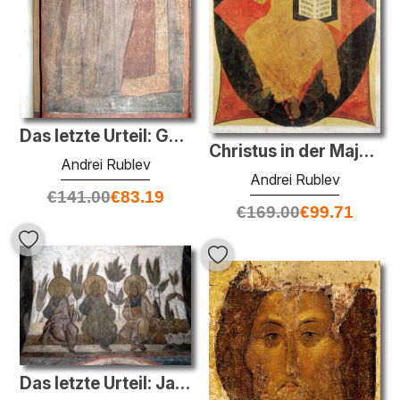
Das letzte Urteil: Gesichter der rechtschaffene Frau
Christus in der Majestät
Andrei Rublev
Andrei Rublev
€
141.00
€
83.19
€
169.00
€
99.71
Das letzte Urteil: Jakob, Abraham und Isaak im Himmel