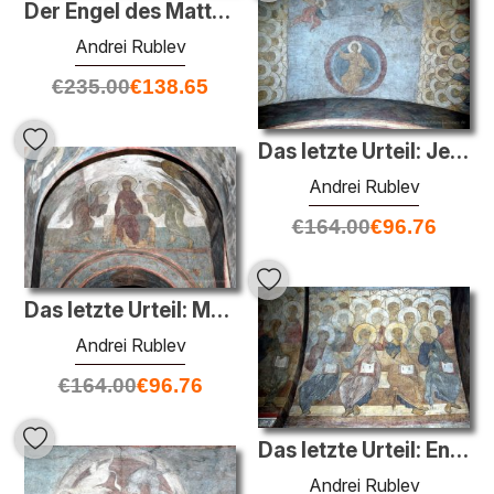
Der Engel des Matthäus
Andrei Rublev
€
235.00
€
138.65
Das letzte Urteil: Jesus Christus
Andrei Rublev
€
164.00
€
96.76
Das letzte Urteil: Muttergottes mit Engeln
Andrei Rublev
€
164.00
€
96.76
Das letzte Urteil: Engel und Apostel
Andrei Rublev