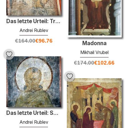
Das letzte Urteil: Trompeten Engel
Andrei Rublev
€
164.00
€
96.76
Madonna
Mikhail Vrubel
€
174.00
€
102.66
Das letzte Urteil: Sabas der Geheiligte
Andrei Rublev