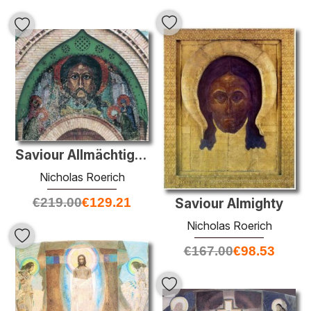
Saviour Allmächtigen und Heiligen
Nicholas Roerich
€
219.00
€
129.21
Saviour Almighty
Nicholas Roerich
€
167.00
€
98.53