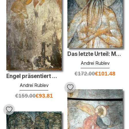
Das letzte Urteil: Makarios der Ägypter
Andrei Rublev
€
172.00
€
101.48
Engel präsentiert Mönch Pachomius cenobitic Kloster Charter.
Andrei Rublev
€
159.00
€
93.81