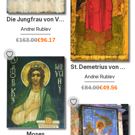
Die Jungfrau von Vladimir
Andrei Rublev
€
163.00
€
96.17
St. Demetrius von Saloniki
Andrei Rublev
€
84.00
€
49.56
Moses