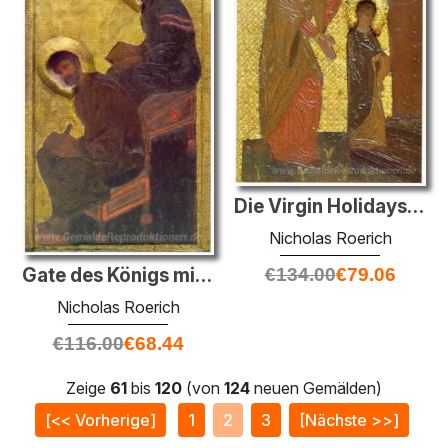
Die Virgin Holidays. Einführung der Jungfrau im Tempel. Heilige
Nicholas Roerich
Gate des Königs mit der Gate-Baldachin. Evangelisten.
€
134.00
€
79.06
Nicholas Roerich
€
116.00
€
68.44
Zeige
61
bis
120
(von
124
neuen Gemälden)
[<< Vorherige]
1
2
3
[Nächste >>]