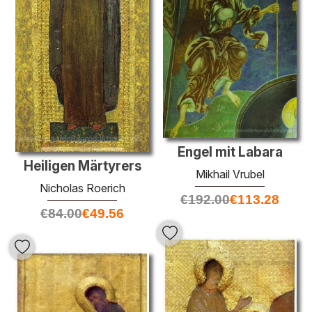
Engel mit Labara
Heiligen Märtyrers
Mikhail Vrubel
Nicholas Roerich
€
192.00
€
113.28
€
84.00
€
49.56