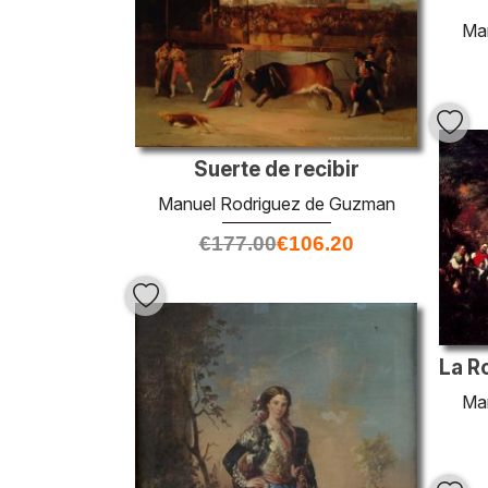
Ma
Suerte de recibir
Manuel Rodriguez de Guzman
€
177.00
€
106.20
Ma