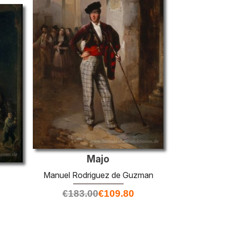
Majo
Manuel Rodriguez de Guzman
€
183.00
€
109.80