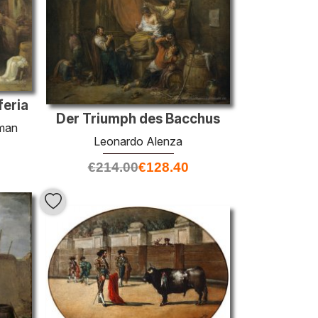
feria
Der Triumph des Bacchus
man
Leonardo Alenza
€
214.00
€
128.40