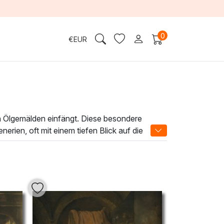
0
€
EUR
ten Ölgemälden einfängt. Diese besondere
rien, oft mit einem tiefen Blick auf die
tails und Farben des Lebens einzutauchen.
echniken wie Impasto und Lasur aus, die den
tlerische Atmosphäre, die jeden Raum erhellt
entdecken Sie, wie diese einzigartigen