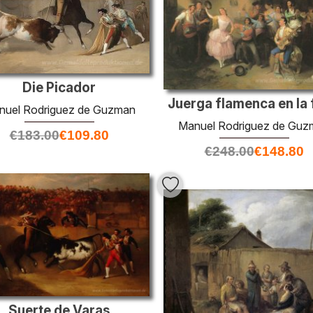
Die Picador
Juerga flamenca en la 
nuel Rodriguez de Guzman
Manuel Rodriguez de Guz
€
183.00
€
109.80
€
248.00
€
148.80
Suerte de Varas