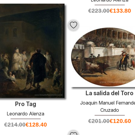
€
223.00
€
133.80
La salida del Toro
Joaquin Manuel Fernand
Pro Tag
Cruzado
Leonardo Alenza
€
201.00
€
120.60
€
214.00
€
128.40