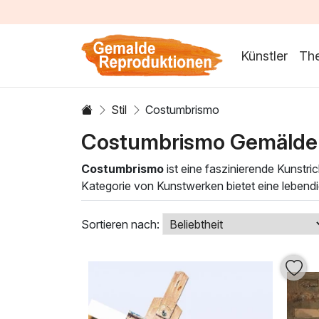
Künstler
Th
Stil
Costumbrismo
Costumbrismo Gemälde
Costumbrismo
ist eine faszinierende Kunstri
Kategorie von Kunstwerken bietet eine lebendig
regionale Identität. Jedes Gemälde erzählt ein
Die Ölgemälde des
Costumbrismo
zeichnen s
Sortieren nach:
Werken Tiefe und Ausdruck verleihen. Diese Ku
und ihm Charakter verleiht. Lassen Sie sich v
Ölgemälde Ihr Zuhause bereichern können.