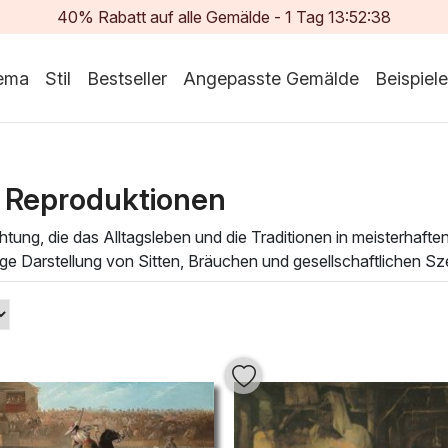
40% Rabatt auf alle Gemälde -
1
Tag
13:52:37
ema
Stil
Bestseller
Angepasste Gemälde
Beispiele
 Reproduktionen
chtung, die das Alltagsleben und die Traditionen in meisterhaf
e Darstellung von Sitten, Bräuchen und gesellschaftlichen Szene
e Geschichte und lädt den Betrachter ein, in die kulturellen De
ich durch eine sorgfältige Anwendung von Farbnuancen und T
nstwerke sind mehr als nur Dekoration; sie schaffen eine küns
on der zeitlosen Schönheit des
Costumbrismo
inspirieren und 