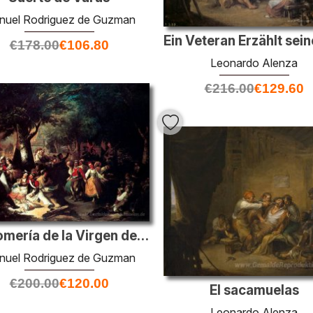
nuel Rodriguez de Guzman
€
178.00
€
106.80
Leonardo Alenza
€
216.00
€
129.60
La Romería de la Virgen del Puerto
nuel Rodriguez de Guzman
€
200.00
€
120.00
El sacamuelas
Leonardo Alenza