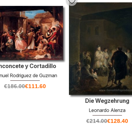
nconcete y Cortadillo
nuel Rodriguez de Guzman
€
186.00
€
111.60
Die Wegzehrung
Leonardo Alenza
€
214.00
€
128.40