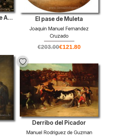
Ein Veteran Erzählt seine Abenteuer
El pase de Muleta
Joaquin Manuel Fernandez
Cruzado
€
203.00
€
121.80
Derribo del Picador
Manuel Rodriguez de Guzman