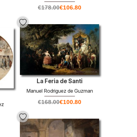
€
178.00
€
106.80
La Feria de Santi
Manuel Rodriguez de Guzman
€
168.00
€
100.80
ez