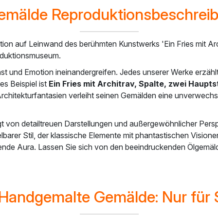
emälde Reproduktionsbeschrei
ion auf Leinwand des berühmten Kunstwerks 'Ein Fries mit Archi
roduktionsmuseum.
t und Emotion ineinandergreifen. Jedes unserer Werke erzählt
s Beispiel ist
Ein Fries mit Architrav, Spalte, zwei Haupts
 Architekturfantasien verleiht seinen Gemälden eine unverwechs
gt von detailtreuen Darstellungen und außergewöhnlicher Pers
arer Stil, der klassische Elemente mit phantastischen Visionen
erende Aura. Lassen Sie sich von den beeindruckenden Ölgemäld
andgemalte Gemälde: Nur für S