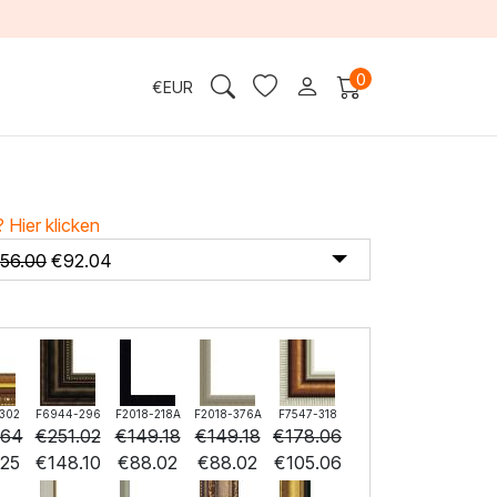
0
€
EUR
?
Hier klicken
156.00
€
92.04
302
F6944-296
F2018-218A
F2018-376A
F7547-318
.64
€
251.02
€
149.18
€
149.18
€
178.06
.25
€
148.10
€
88.02
€
88.02
€
105.06