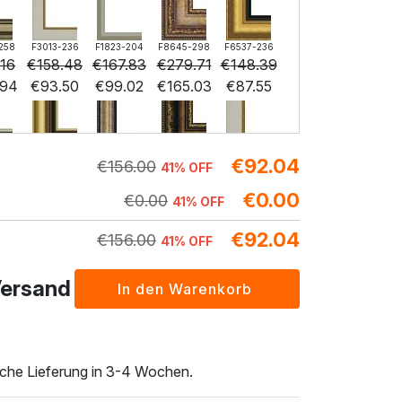
258
F3013-236
F1823-204
F8645-298
F6537-236
.16
€
158.48
€
167.83
€
279.71
€
148.39
.94
€
93.50
€
99.02
€
165.03
€
87.55
€
92.04
224
F6731-226
F4827-234
F8645-296
F4613-236
€
156.00
41% OFF
.99
€
207.99
€
197.21
€
192.90
€
149.82
€
0.00
.71
€
122.71
€
116.35
€
0.00
€
113.81
€
88.39
41% OFF
€
92.04
€
156.00
41% OFF
204
F6035-220
F2833-204
Versand
.00
€
194.44
€
177.87
.44
€
114.72
€
104.94
liche Lieferung in 3-4 Wochen.