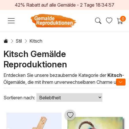
42% Rabatt auf alle Gemälde -
2
Tage
18:34:56
0
Stil
Kitsch
Kitsch Gemälde
Reproduktionen
Entdecken Sie unsere bezaubernde Kategorie der
Kitsch
-
Ölgemälde, die mit ihrem unverwechselbaren Charme und
ihrer lebendigen Bildsprache jeden Raum zum Leben
erwecken. Diese Kunstwerke verbinden humorvolle
Sortieren nach:
Eleganz mit verspielten Motiven, die sowohl nostalgische
Erinnerungen wecken als auch ein Lächeln hervorrufen.
Jedes Gemälde ist ein unverwechselbares Stück, das mit
viel Liebe zum Detail und traditionellen Techniken