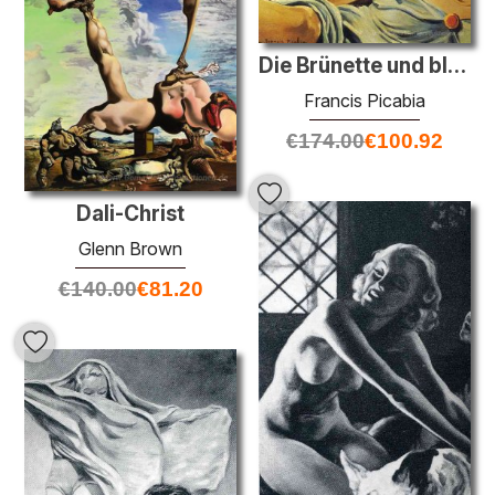
Die Brünette und blonde
Francis Picabia
€
174.00
€
100.92
Dali-Christ
Glenn Brown
€
140.00
€
81.20