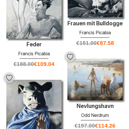
Frauen mit Bulldogge
Francis Picabia
€
151.00
€
87.58
Feder
Francis Picabia
€
188.00
€
109.04
Nevlungshavn
Odd Nerdrum
€
197.00
€
114.26