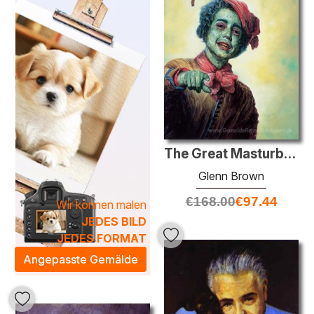
hergestellt wurde, um die einzigartige Ästhetik des Kitsch-
Stils zu unterstreichen.
Die Ölgemälde in dieser Kategorie sind nicht nur dekorative
Elemente, sondern Ausdruck einer lebhaften Lebensart. Sie
bringen eine fröhliche Atmosphäre in Ihre Wohnräume und
verwandeln jeden Raum in einen Ort der Inspiration und
des Glücks. Lassen Sie sich von unserer exquisiten
Auswahl an
Kitsch
-Ölgemälden verzaubern und finden
Sie das perfekte Kunstwerk, das Ihre persönliche Note
The Great Masturbator
unterstreicht und Ihr Zuhause bereichert.
Glenn Brown
€
168.00
€
97.44
Wir können malen
JEDES BILD
JEDES FORMAT
Angepasste Gemälde