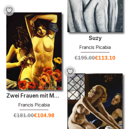
Suzy
Francis Picabia
€
195.00
€
113.10
Zwei Frauen mit Mohnblumen
Francis Picabia
€
181.00
€
104.98