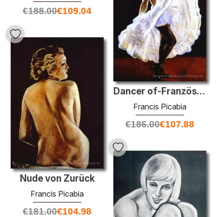
€
188.00
€
109.04
Dancer of-Französisch Cancan
Francis Picabia
€
186.00
€
107.88
Nude von Zurück
Francis Picabia
€
181.00
€
104.98