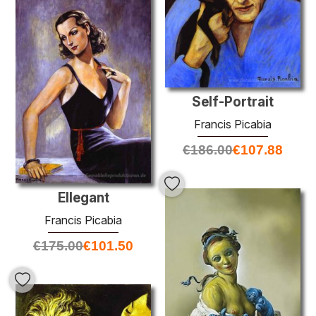
Self-Portrait
Francis Picabia
€
186.00
€
107.88
Ellegant
Francis Picabia
€
175.00
€
101.50