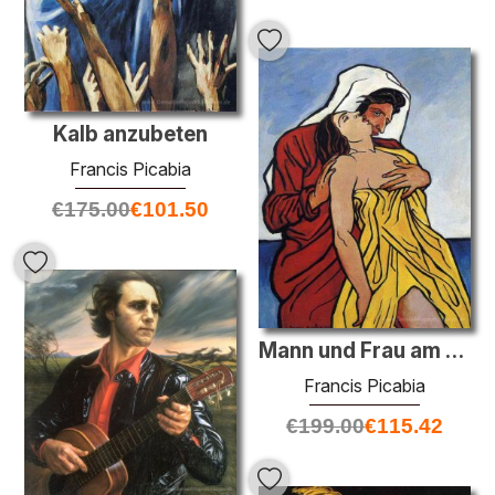
Kalb anzubeten
Francis Picabia
€
175.00
€
101.50
Mann und Frau am Meer
Francis Picabia
€
199.00
€
115.42