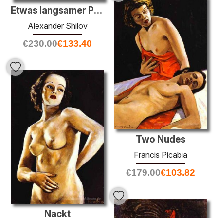
Etwas langsamer Pferde, etwas langsamer ...
Alexander Shilov
€
230.00
€
133.40
Two Nudes
Francis Picabia
€
179.00
€
103.82
Nackt