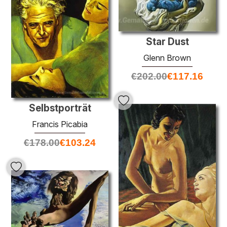
Star Dust
Glenn Brown
€
202.00
€
117.16
Selbstporträt
Francis Picabia
€
178.00
€
103.24