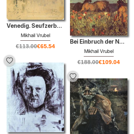
Venedig. Seufzerbrücke
Mikhail Vrubel
Bei Einbruch der Nacht
€
113.00
€
65.54
Mikhail Vrubel
€
188.00
€
109.04