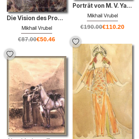
Porträt von M. V. Yakunchikova
Mikhail Vrubel
Die Vision des Propheten Ezechiel
€
190.00
€
110.20
Mikhail Vrubel
€
87.00
€
50.46