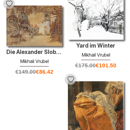
Yard im Winter
Die Alexander Sloboda
Mikhail Vrubel
Mikhail Vrubel
€
175.00
€
101.50
€
149.00
€
86.42