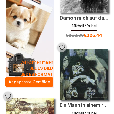
Dämon mich auf das Tal
Mikhail Vrubel
€
218.00
€
126.44
Wir können malen
JEDES BILD
JEDES FORMAT
Angepasste Gemälde
Ein Mann in einem russischen Old Style Costume
Mikhail Vrubel