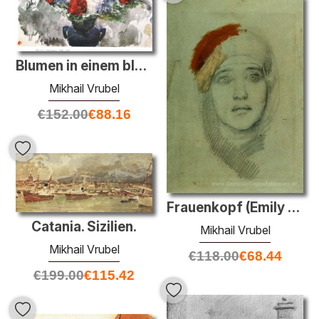
Blumen in einem blauen Vase
Mikhail Vrubel
€
152.00
€
88.16
Frauenkopf (Emily L. Prahova)
Catania. Sizilien.
Mikhail Vrubel
Mikhail Vrubel
€
118.00
€
68.44
€
199.00
€
115.42