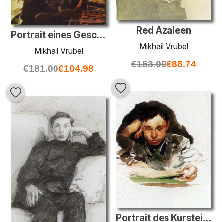
Red Azaleen
Portrait eines Geschäftsmannes K. Artsybushev
Mikhail Vrubel
Mikhail Vrubel
€
153.00
€
88.74
€
181.00
€
104.98
Portrait des Kursteilnehmers