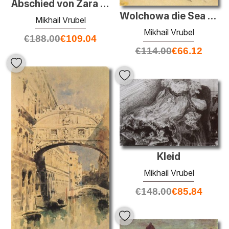
Abschied von Zara mit Ismail
Wolchowa die Sea Princess (Kostüme für die Oper "Sadko")
Mikhail Vrubel
Mikhail Vrubel
€
188.00
€
109.04
€
114.00
€
66.12
Kleid
Mikhail Vrubel
€
148.00
€
85.84