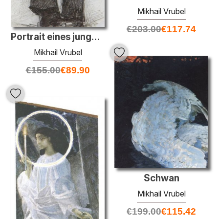
Mikhail Vrubel
€
203.00
€
117.74
Portrait eines jungen Mannes,
Mikhail Vrubel
€
155.00
€
89.90
Schwan
Mikhail Vrubel
€
199.00
€
115.42