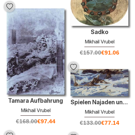
Sadko
Mikhail Vrubel
€
157.00
€
91.06
Tamara Aufbahrung
Spielen Najaden und Tritonen
Mikhail Vrubel
Mikhail Vrubel
€
168.00
€
97.44
€
133.00
€
77.14