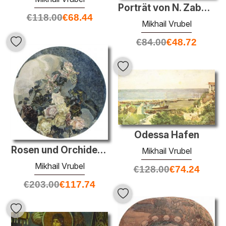
Porträt von N. Zabela-Vrubel am Rand eines Birkenhain
€
118.00
€
68.44
Mikhail Vrubel
€
84.00
€
48.72
Odessa Hafen
Rosen und Orchideen
Mikhail Vrubel
Mikhail Vrubel
€
128.00
€
74.24
€
203.00
€
117.74