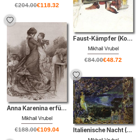
€
204.00
€
118.32
Faust-Kämpfer (Kostüme für die Oper "Die Zauberin")
Mikhail Vrubel
€
84.00
€
48.72
Anna Karenina erfüllt ihren Sohn
Mikhail Vrubel
€
188.00
€
109.04
Italienische Nacht (Sketch für den Vorhang in der russischen Pri
Mikhail Vrubel