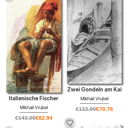
Zwei Gondeln am Kai
Italienische Fischer
Mikhail Vrubel
Mikhail Vrubel
€
122.00
€
70.76
€
143.00
€
82.94