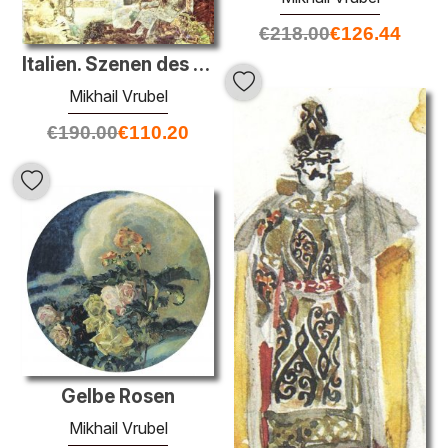
€
218.00
€
126.44
Italien. Szenen des antiken Lebens. (Sketch für den Vorhang in d
Mikhail Vrubel
€
190.00
€
110.20
Gelbe Rosen
Mikhail Vrubel