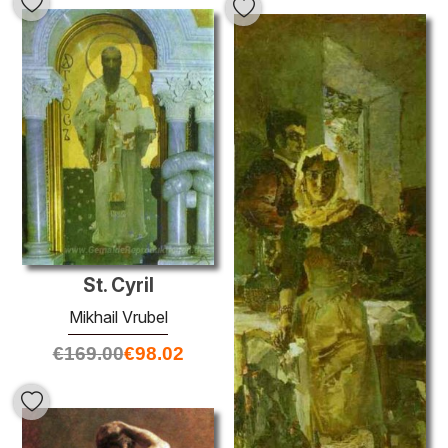
St. Cyril
Mikhail Vrubel
€
169.00
€
98.02