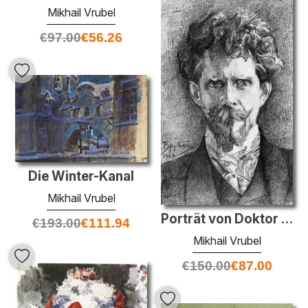
Mikhail Vrubel
€
97.00
€
56.26
Die Winter-Kanal
Mikhail Vrubel
Porträt von Doktor Fiodor Usoltsev
€
193.00
€
111.94
Mikhail Vrubel
€
150.00
€
87.00