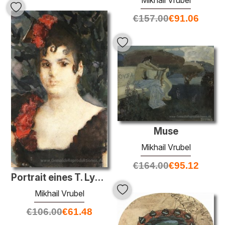
€
157.00
€
91.06
Muse
Mikhail Vrubel
€
164.00
€
95.12
Portrait eines T. Lyubatovich in Rolle der Carmen
Mikhail Vrubel
€
106.00
€
61.48