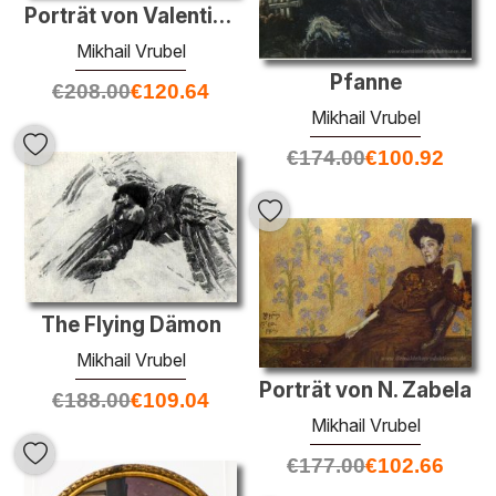
Porträt von Valentina Usoltseva, die Frau des Doktor Usoltsev
Mikhail Vrubel
Pfanne
€
208.00
€
120.64
Mikhail Vrubel
€
174.00
€
100.92
The Flying Dämon
Mikhail Vrubel
Porträt von N. Zabela
€
188.00
€
109.04
Mikhail Vrubel
€
177.00
€
102.66