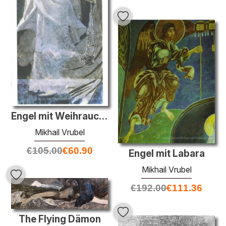
Engel mit Weihrauchfass und Kerzen
Mikhail Vrubel
€
105.00
€
60.90
Engel mit Labara
Mikhail Vrubel
€
192.00
€
111.36
The Flying Dämon