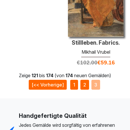
Stillleben. Fabrics.
Mikhail Vrubel
€
102.00
€
59.16
Zeige
121
bis
174
(von
174
neuen Gemälden)
[<< Vorherige]
1
2
3
Handgefertigte Qualität
Jedes Gemälde wird sorgfältig von erfahrenen