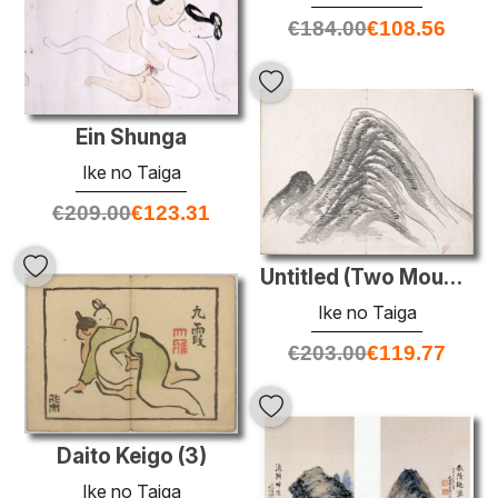
€
184.00
€
108.56
Ein Shunga
Ike no Taiga
€
209.00
€
123.31
Untitled (Two Mountains)
Ike no Taiga
€
203.00
€
119.77
Daito Keigo (3)
Ike no Taiga