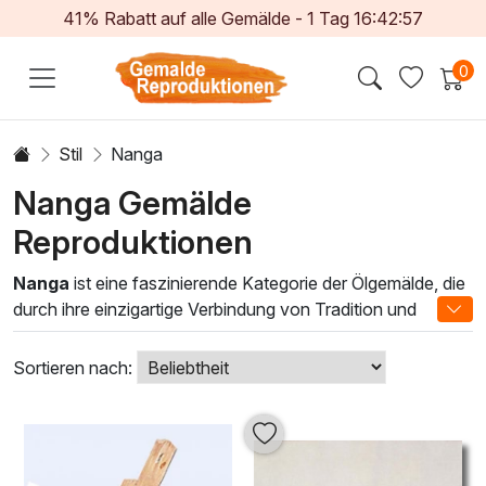
41% Rabatt auf alle Gemälde -
1
Tag
16:42:55
0
Stil
Nanga
Nanga Gemälde
Reproduktionen
Nanga
ist eine faszinierende Kategorie der Ölgemälde, die
durch ihre einzigartige Verbindung von Tradition und
Moderne besticht. Diese Kunstform stammt aus Japan und
kombiniert elegante, natürliche Motive mit subtilen Farben
Sortieren nach:
und dynamischen Pinselstrichen. Nanga-Gemälde
reflektieren nicht nur die Schönheit der Natur, sondern
auch die innere Ruhe und Gelassenheit, die sie dem
Betrachter vermitteln.