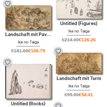
Untitled (Figures)
Ike no Taiga
Landschaft mit Pavillon, Hänge Scroll
€
214.00
€
126.26
Ike no Taiga
€
181.00
€
106.79
Landschaft mit Turm
Ike no Taiga
€
99.00
€
58.41
Untitled (Rocks)