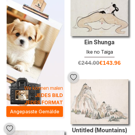
Die künstlerischen Techniken der Nanga-Malerei, wie die
Verwendung von Tusche und Wasserfarben, verleihen den
Ölgemälden eine besondere Tiefe und eine poetische
Anmut. Jedes Stück erzählt seine eigene Geschichte und
schafft eine harmonische Atmosphäre in Ihrem Raum. Die
künstlerische Ausstrahlung der Nanga-Kunstwerke
Ein Shunga
verwandelt Ihr Zuhause in eine Oase der Inspiration und
Ike no Taiga
Achtsamkeit.
Entdecken Sie unsere exquisite Kollektion von
Nanga
-
€
244.00
€
143.96
Ölgemälden und bringen Sie den Zauber dieser
einzigartigen Kunstform in Ihr Leben. Perfekt für jeden
Raum, drücken sie Individualität und Stil aus.
Wir können malen
JEDES BILD
JEDES FORMAT
Angepasste Gemälde
Untitled (Mountains)