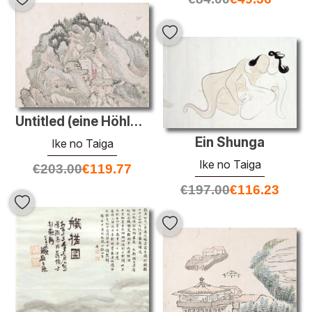
Untitled (eine Höhle auf halbem Weg den Berg hinauf)
Ein Shunga
Ike no Taiga
Ike no Taiga
€
203.00
€
119.77
€
197.00
€
116.23