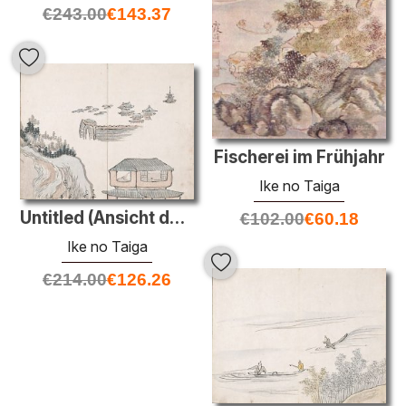
€
243.00
€
143.37
Fischerei im Frühjahr
Ike no Taiga
Untitled (Ansicht der Stadt vom Berg)
€
102.00
€
60.18
Ike no Taiga
€
214.00
€
126.26