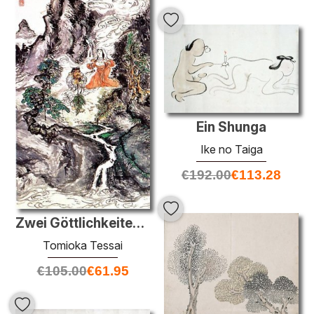
Ein Shunga
Ike no Taiga
€
192.00
€
113.28
Zwei Göttlichkeiten Tanzen
Tomioka Tessai
€
105.00
€
61.95