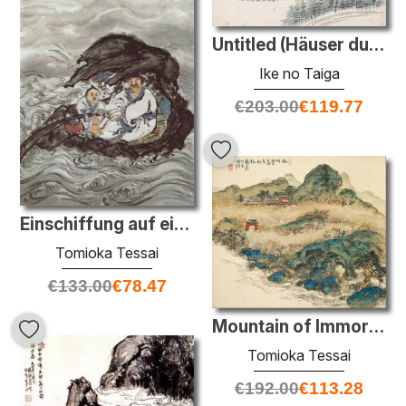
Untitled (Häuser durch das Wasser)
Ike no Taiga
€
203.00
€
119.77
Einschiffung auf einem Floß
Tomioka Tessai
€
133.00
€
78.47
Mountain of Immortals
Tomioka Tessai
€
192.00
€
113.28