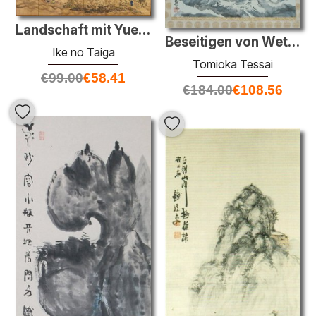
Landschaft mit Yueyang Tower
Beseitigen von Wetter nach Schnee auf Gipfel des Berges Fuji
Ike no Taiga
Tomioka Tessai
€
99.00
€
58.41
€
184.00
€
108.56