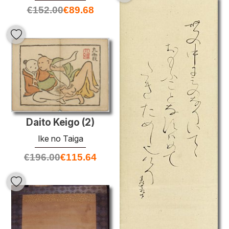
€
152.00
€
89.68
Daito Keigo (2)
Ike no Taiga
€
196.00
€
115.64