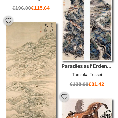
€
196.00
€
115.64
Paradies auf Erden und heiligen Bergen
Tomioka Tessai
€
138.00
€
81.42