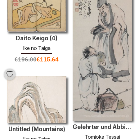
Daito Keigo (4)
Ike no Taiga
€
196.00
€
115.64
Gelehrter und Abbildung
Untitled (Mountains)
Tomioka Tessai
Ike no Taiga