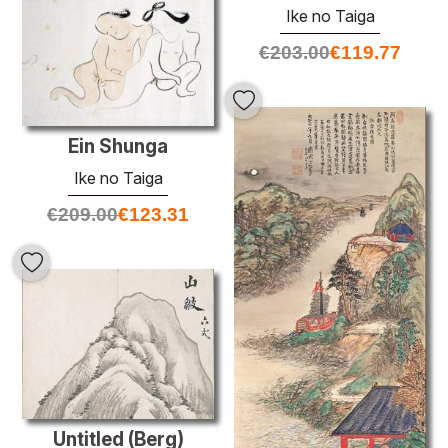
Ike no Taiga
€
203.00
€
119.77
Ein Shunga
Ike no Taiga
€
209.00
€
123.31
Untitled (Berg)