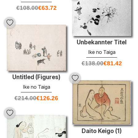
€
108.00
€
63.72
Unbekannter Titel
Ike no Taiga
€
138.00
€
81.42
Untitled (Figures)
Ike no Taiga
€
214.00
€
126.26
Daito Keigo (1)