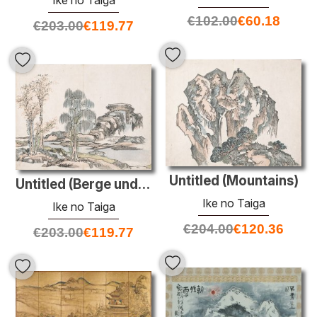
€
102.00
€
60.18
€
203.00
€
119.77
Untitled (Mountains)
Untitled (Berge und drei Bäume)
Ike no Taiga
Ike no Taiga
€
204.00
€
120.36
€
203.00
€
119.77