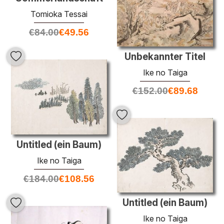
Tomioka Tessai
€
84.00
€
49.56
Unbekannter Titel
Ike no Taiga
€
152.00
€
89.68
Untitled (ein Baum)
Ike no Taiga
€
184.00
€
108.56
Untitled (ein Baum)
Ike no Taiga