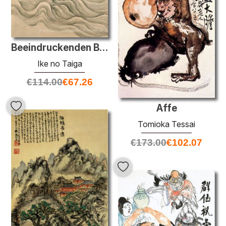
Beeindruckenden Blick auf das Gehen Fluss-
Ike no Taiga
€
114.00
€
67.26
Affe
Tomioka Tessai
€
173.00
€
102.07