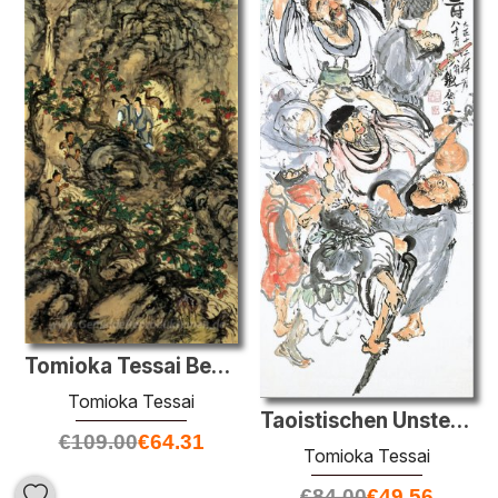
Tomioka Tessai Begegnung mit Immortal Frauen
Tomioka Tessai
Taoistischen Unsterblichen Feiern Longevity
€
109.00
€
64.31
Tomioka Tessai
€
84.00
€
49.56