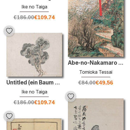
Ike no Taiga
€
186.00
€
109.74
Abe-no-Nakamaro Writing Nostalgic Poem Während Mond-Betrachtung
Tomioka Tessai
Untitled (ein Baum ohne Blätter)
€
84.00
€
49.56
Ike no Taiga
€
186.00
€
109.74