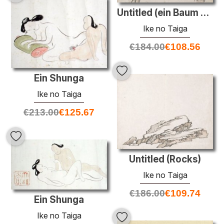
Untitled (ein Baum mit kleinen Blättern)
Ike no Taiga
€
184.00
€
108.56
Ein Shunga
Ike no Taiga
€
213.00
€
125.67
Untitled (Rocks)
Ike no Taiga
€
186.00
€
109.74
Ein Shunga
Ike no Taiga