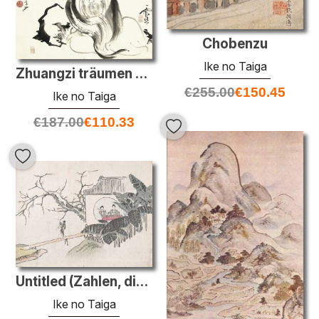
Chobenzu
Ike no Taiga
Zhuangzi träumen von einem Schmetterling (oder ein Schmetterling
€
255.00
€
150.45
Ike no Taiga
€
187.00
€
110.33
Untitled (Zahlen, die Instrumente spielen in einem Garten)
Ike no Taiga