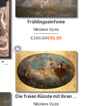
Frühlingssinfonie
Nikolaos Gyzis
€
150.00
€
90.00
Der Erzengel, Studie für "Die Erdung des Glaubens"
Die freien Künste mit ihren Geistern
Nikolaos Gyzis