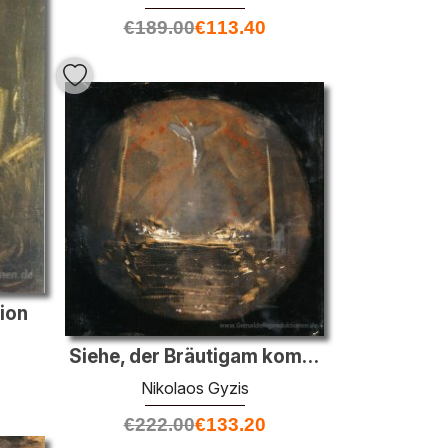
€
189.00
€
113.40
ion
Siehe, der Bräutigam kommt Celestial ΙΙ (Studie)
Nikolaos Gyzis
€
222.00
€
133.20