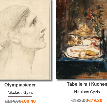
Tabelle mit Kuche
Olympiasieger
Nikolaos Gyzis
Nikolaos Gyzis
€
132.00
€
79.20
€
134.00
€
80.40