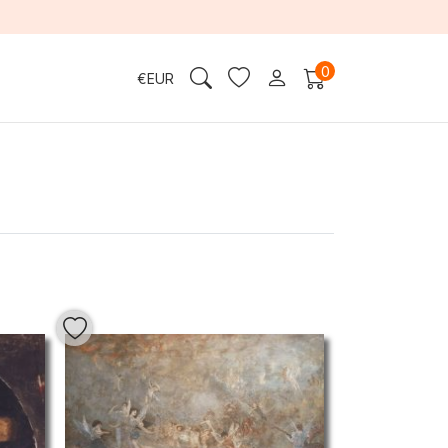
0
€
EUR