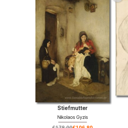
Stiefmutter
Nikolaos Gyzis
€
178.00
€
106.80