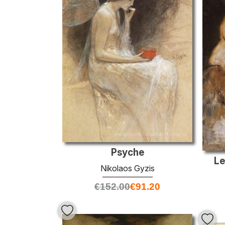
Psyche
Le
Nikolaos Gyzis
€
152.00
€
91.20