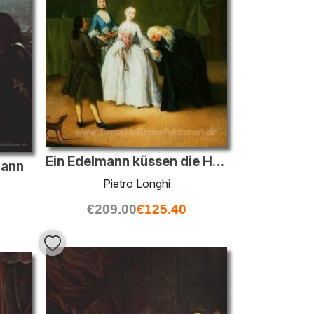
Ein Edelmann küssen die Hand der Dame
mann
Pietro Longhi
€
209.00
€
125.40