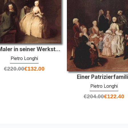
Der Maler in seiner Werkstatt
Pietro Longhi
€
220.00
€
132.00
Einer Patrizierfamil
Pietro Longhi
€
204.00
€
122.40