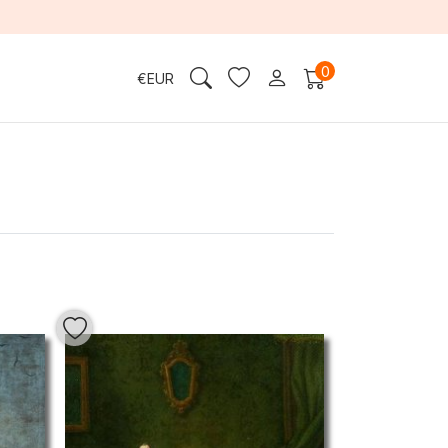
0
€
EUR