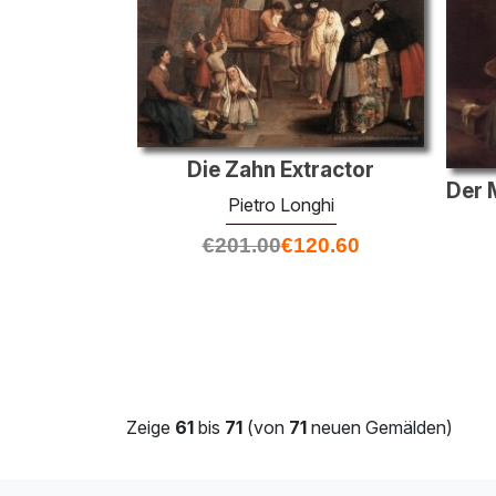
Die Zahn Extractor
Pietro Longhi
€
201.00
€
120.60
Zeige
61
bis
71
(von
71
neuen Gemälden)