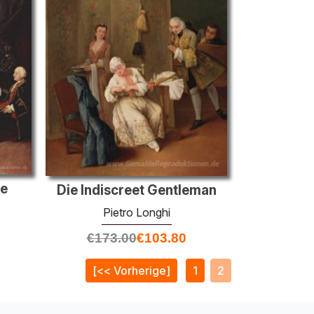
ie
Die Indiscreet Gentleman
Pietro Longhi
€
173.00
€
103.80
[<< Vorherige]
1
2