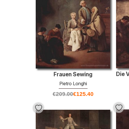
Frauen Sewing
Pietro Longhi
€
209.00
€
125.40