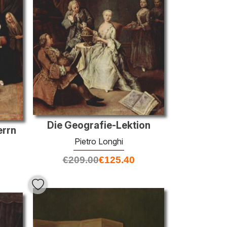
Die Geografie-Lektion
errn
Pietro Longhi
€
209.00
€
125.40