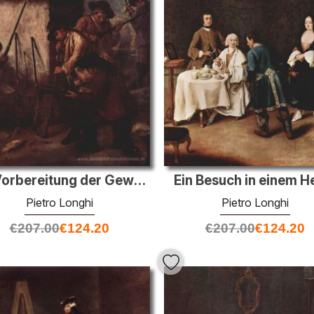
Ein Besuch in einem H
Die Vorbereitung der Gewehre
Pietro Longhi
Pietro Longhi
€
207.00
€
124.20
€
207.00
€
124.20