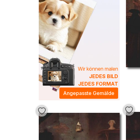
Wir können malen
JEDES BILD
JEDES FORMAT
Angepasste Gemälde