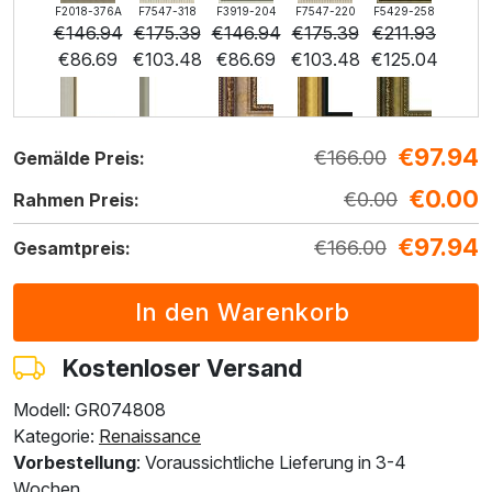
F2018-376A
F7547-318
F3919-204
F7547-220
F5429-258
€
146.94
€
175.39
€
146.94
€
175.39
€
211.93
€
86.69
€
103.48
€
86.69
€
103.48
€
125.04
€
97.94
F3013-236
F1823-204
F8645-298
F6537-236
F7034-298
€
166.00
Gemälde Preis:
€
156.10
€
165.31
€
275.51
€
146.16
€
204.87
€
0.00
€
92.10
€
97.53
€
162.55
€
86.23
€
0.00
€
120.87
Rahmen Preis:
€
97.94
€
166.00
Gesamtpreis:
F7034-296
F6731-224
F6731-226
F4827-234
F8645-296
€
204.87
€
204.87
€
204.87
€
194.25
€
190.01
€
120.87
€
120.87
€
120.87
€
114.61
€
112.11
Kostenloser Versand
Modell: GR074808
F4613-236
F5130-204
F6035-220
F2833-204
Kategorie:
Renaissance
€
147.57
€
212.76
€
191.52
€
175.20
Vorbestellung
: Voraussichtliche Lieferung in 3-4
€
87.07
€
125.53
€
113.00
€
103.37
Wochen.