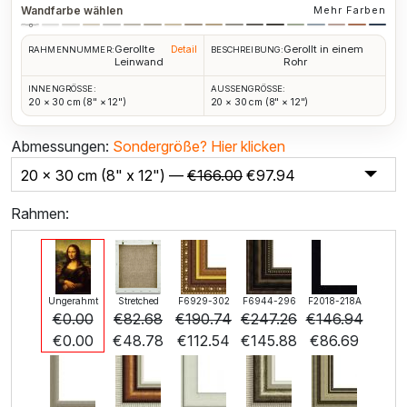
Wandfarbe wählen
Mehr Farben
Gerollte
Gerollt in einem
Detail
RAHMENNUMMER:
BESCHREIBUNG:
Leinwand
Rohr
INNENGRÖSSE:
AUSSENGRÖSSE:
20 × 30 cm (8" × 12")
20 × 30 cm (8" × 12")
Abmessungen:
Sondergröße?
Hier klicken
20 x 30 cm (8" x 12") —
€
166.00
€
97.94
Rahmen:
Ungerahmt
Stretched
F6929-302
F6944-296
F2018-218A
€
0.00
€
82.68
€
190.74
€
247.26
€
146.94
€
0.00
€
48.78
€
112.54
€
145.88
€
86.69