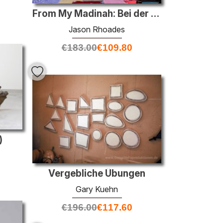
From My Madinah: Bei der Verfolgung meiner Einsiedelei ...
Jason Rhoades
€
183.00
€
109.80
)
Vergebliche Übungen
Gary Kuehn
€
196.00
€
117.60