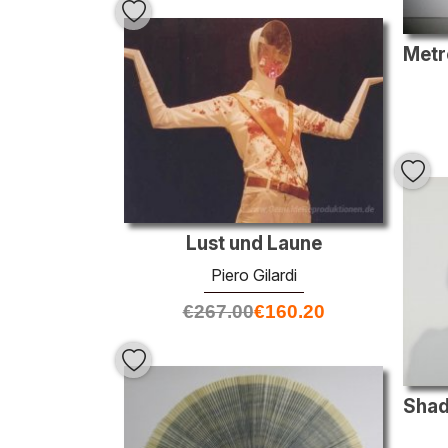
Lust und Laune
Piero Gilardi
€
267.00
€
160.20