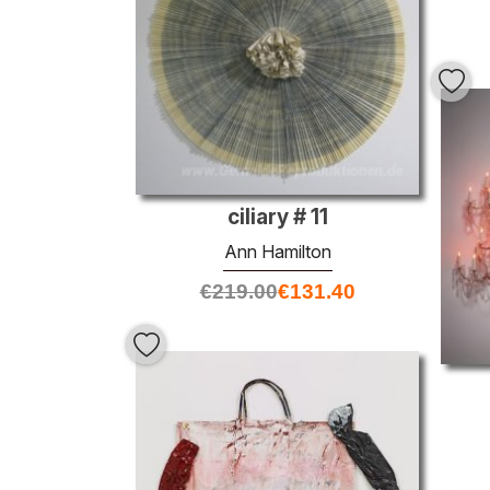
ciliary # 11
Ann Hamilton
€
219.00
€
131.40