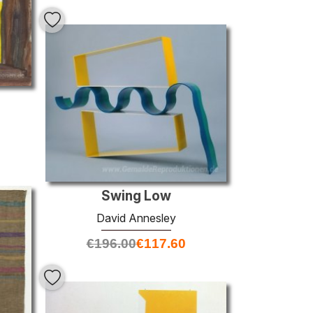
Swing Low
David Annesley
€
196.00
€
117.60