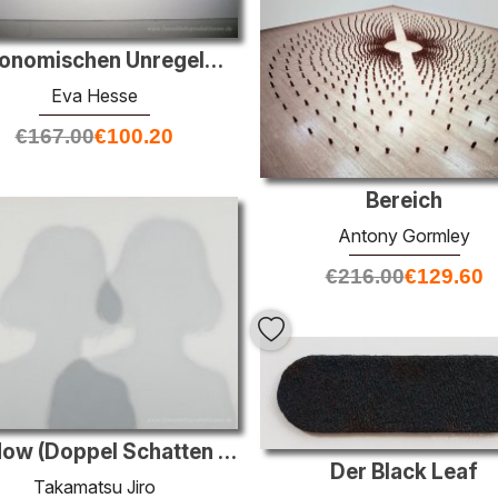
Metronomischen Unregelmäßigkeit II
Eva Hesse
€
167.00
€
100.20
Bereich
Antony Gormley
€
216.00
€
129.60
Shadow (Doppel Schatten einer Frau)
Der Black Leaf
Takamatsu Jiro