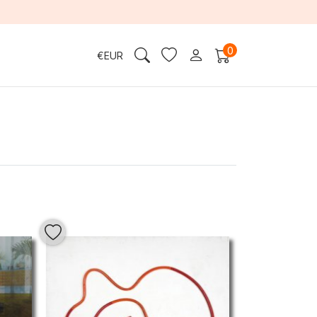
0
€
EUR