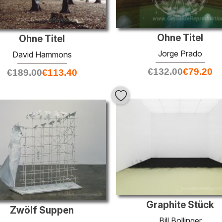
Ohne Titel
Ohne Titel
Jorge Prado
David Hammons
€
132.00
€
79.20
€
189.00
€
113.40
Graphite Stück
Zwölf Suppen
Bill Bollinger