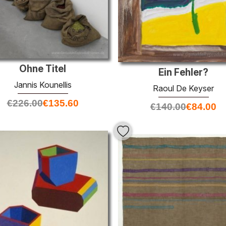
Ohne Titel
Ein Fehler?
Jannis Kounellis
Raoul De Keyser
€
226.00
€
135.60
€
140.00
€
84.00