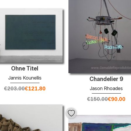
Ohne Titel
Jannis Kounellis
Chandelier 9
€
203.00
€
121.80
Jason Rhoades
€
150.00
€
90.00