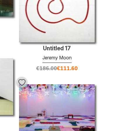
Untitled 17
Jeremy Moon
€
186.00
€
111.60