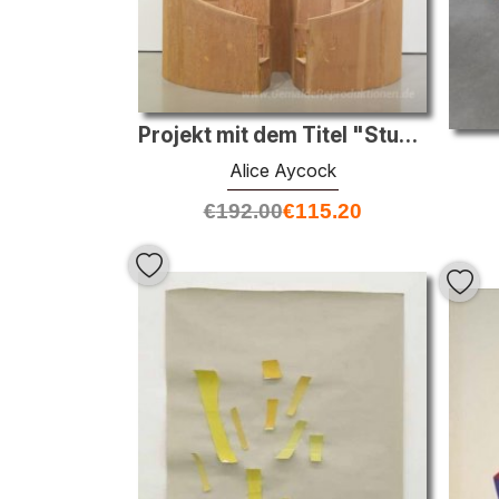
Projekt mit dem Titel "Studien für eine Stadt"
Alice Aycock
€
192.00
€
115.20