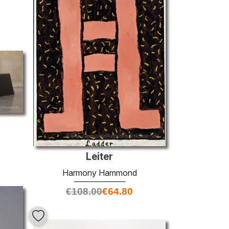
Leiter
Harmony Hammond
€
108.00
€
64.80