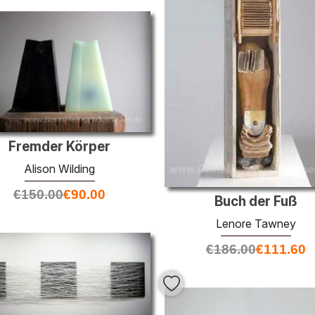
Fremder Körper
Alison Wilding
€
150.00
€
90.00
Buch der Fuß
Lenore Tawney
€
186.00
€
111.60