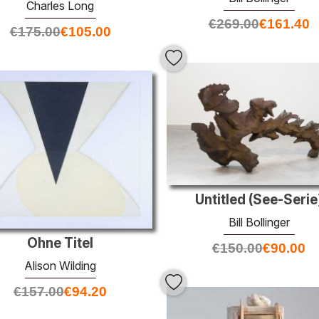
Charles Long
€
269.00
€
161.40
€
175.00
€
105.00
Untitled (See-Serie
Bill Bollinger
Ohne Titel
€
150.00
€
90.00
Alison Wilding
€
157.00
€
94.20