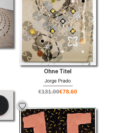
Ohne Titel
Jorge Prado
€
131.00
€
78.60