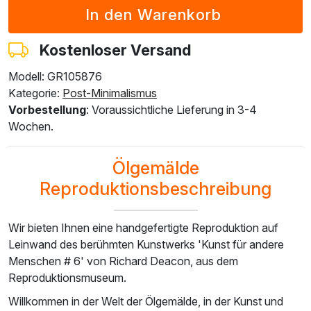
F7034-296
F6731-224
F6731-226
F4827-234
F8645-296
€
205.92
€
205.92
€
205.92
€
195.24
€
190.98
€
119.43
€
119.43
€
119.43
€
113.24
€
110.77
Kostenloser Versand
Modell: GR105876
F4613-236
F5130-204
F6035-220
F2833-204
Kategorie:
Post-Minimalismus
€
148.33
€
213.85
€
192.50
€
176.10
Vorbestellung
: Voraussichtliche Lieferung in 3-4
€
86.03
€
124.03
€
111.65
€
102.14
Wochen.
Ölgemälde
Reproduktionsbeschreibung
Wir bieten Ihnen eine handgefertigte Reproduktion auf
Leinwand des berühmten Kunstwerks 'Kunst für andere
Menschen # 6' von Richard Deacon, aus dem
Reproduktionsmuseum.
Willkommen in der Welt der Ölgemälde, in der Kunst und