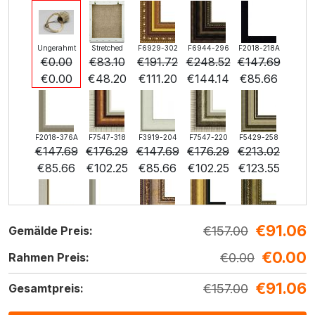
Ungerahmt
Stretched
F6929-302
F6944-296
F2018-218A
€
0.00
€
83.10
€
191.72
€
248.52
€
147.69
€
0.00
€
48.20
€
111.20
€
144.14
€
85.66
F2018-376A
F7547-318
F3919-204
F7547-220
F5429-258
€
147.69
€
176.29
€
147.69
€
176.29
€
213.02
€
85.66
€
102.25
€
85.66
€
102.25
€
123.55
€
91.06
F3013-236
F1823-204
F8645-298
F6537-236
F7034-298
€
157.00
Gemälde Preis:
€
156.90
€
166.16
€
276.93
€
146.91
€
205.92
€
0.00
€
91.00
€
96.37
€
160.62
€
85.21
€
0.00
€
119.43
Rahmen Preis:
€
91.06
€
157.00
Gesamtpreis: