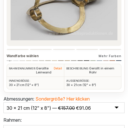
Wandfarbe wählen
Mehr Farben
Gerollte
Gerollt in einem
Detail
RAHMENNUMMER:
BESCHREIBUNG:
Leinwand
Rohr
INNENGRÖSSE:
AUSSENGRÖSSE:
30 × 21 cm (12" × 8")
30 × 21 cm (12" × 8")
Abmessungen:
Sondergröße?
Hier klicken
30 x 21 cm (12" x 8") —
€
157.00
€
91.06
Rahmen: